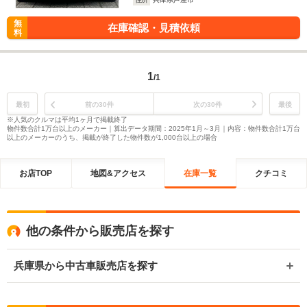
無
在庫確認・見積依頼
料
1
/1
最初
前の30件
次の30件
最後
※人気のクルマは平均1ヶ月で掲載終了
物件数合計1万台以上のメーカー｜算出データ期間：2025年1月～3月｜内容：物件数合計1万台
以上のメーカーのうち、掲載が終了した物件数が1,000台以上の場合
お店TOP
地図&アクセス
在庫一覧
クチコミ
他の条件から販売店を探す
兵庫県から中古車販売店を探す