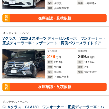
保証
保証無
整備
法定整備付
住所
兵庫県芦屋市
無
在庫確認・見積依頼
料
メルセデス・ベンツ
Vクラス V220 d スポーツ ディーゼルターボ ワンオーナー・
正規ディーラー車・レザーシート・両側パワースライドドア・
シートヒーター・スポーツ・ディーゼル車・360°カメラ・バッ
支払総額
本体価格
クカメラ・ETC
279
269.
0
万円
万円
年式
2018
年
走行
11.1
万km
車検
'27/04
修復
なし
保証
保証無
整備
法定整備付
住所
兵庫県芦屋市
無
在庫確認・見積依頼
料
メルセデス・ベンツ
GLAクラス GLA180 ワンオーナー・正規ディーラー車・ハ