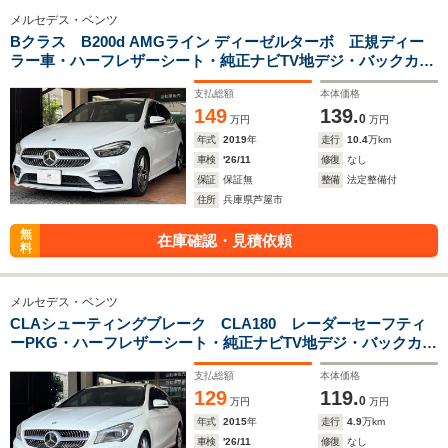
メルセデス・ベンツ
Bクラス B200d AMGライン ディーゼルターボ 正規ディー
ラー車・ハーフレザーシート・純正ナビTV地デジ・バックカメ
ラ・アクティブブレーキ・アクティブレーンキーピング・アテ
支払総額
本体価格
ンションアシスト・ブラインドスポット・電動リアゲート・
149
139.
ETC
0
万円
万円
年式
2019
年
走行
10.4
万km
車検
'26/11
修復
なし
保証
保証無
整備
法定整備付
住所
兵庫県芦屋市
無
在庫確認・見積依頼
料
メルセデス・ベンツ
CLAシューティングブレーク CLA180 レーダーセーフティ
ーPKG・ハーフレザーシート・純正ナビTV地デジ・バックカメ
ラ・プッシュ式スタート・キーレス・ブルートゥース・オート
支払総額
本体価格
トランク・シートヒーター・パドルシフト・アンビエントライ
129
119.
ト・ETC
0
万円
万円
年式
2015
年
走行
4.9
万km
車検
'26/11
修復
なし