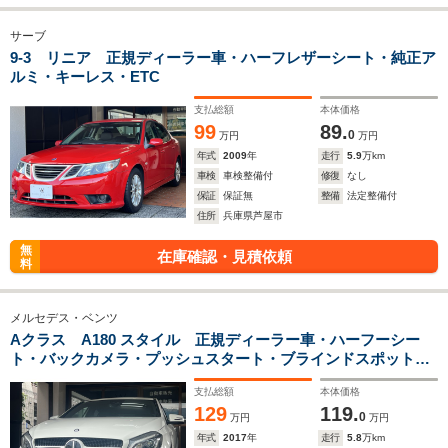
サーブ
9-3 リニア 正規ディーラー車・ハーフレザーシート・純正ア
ルミ・キーレス・ETC
支払総額
本体価格
99
89.
0
万円
万円
年式
2009
年
走行
5.9
万km
車検
車検整備付
修復
なし
保証
保証無
整備
法定整備付
住所
兵庫県芦屋市
無
在庫確認・見積依頼
料
メルセデス・ベンツ
Aクラス A180 スタイル 正規ディーラー車・ハーフーシー
ト・バックカメラ・プッシュスタート・ブラインドスポット・
ETC
支払総額
本体価格
129
119.
0
万円
万円
年式
2017
年
走行
5.8
万km