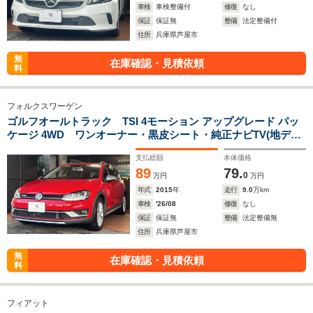
車検
車検整備付
修復
なし
保証
保証無
整備
法定整備付
住所
兵庫県芦屋市
無
在庫確認・見積依頼
料
フォルクスワーゲン
ゴルフオールトラック TSI 4モーション アップグレード パッ
ケージ 4WD ワンオーナー・黒皮シート・純正ナビTV(地デ
ジ)・ETC・バックカメラ・ACC・シートヒーター・
支払総額
本体価格
89
79.
0
万円
万円
年式
2015
年
走行
9.0
万km
車検
'26/08
修復
なし
保証
保証無
整備
法定整備無
住所
兵庫県芦屋市
無
在庫確認・見積依頼
料
フィアット