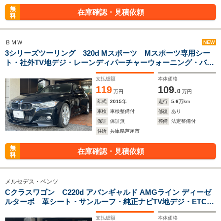
無
在庫確認・見積依頼
料
ＢＭＷ
NEW
3シリーズツーリング 320d Mスポーツ Mスポーツ専用シー
ト・社外TV地デジ・レーンディパーチャーウォーニング・バッ
クカメラ・キーレス・アイドリングストップ・電動リアゲー
支払総額
本体価格
ト・純正Mスポーツ18インチホイール・ビルトインETC
119
109.
0
万円
万円
年式
2015
年
走行
5.6
万km
車検
車検整備付
修復
あり
保証
保証無
整備
法定整備付
住所
兵庫県芦屋市
無
在庫確認・見積依頼
料
メルセデス・ベンツ
Cクラスワゴン C220d アバンギャルド AMGライン ディーゼ
ルターボ 革シート・サンルーフ・純正ナビTV地デジ・ETC・
バックカメラ・コーナーセンサー
支払総額
本体価格