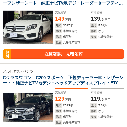
ーフレザーシート・純正ナビTV地デジ・レーダーセーフティー
パッケージ・キーレスゴーバックカメラ・ETC
支払総額
本体価格
149
139.
0
万円
万円
年式
2017
年
走行
5.5
万km
車検
車検整備付
修復
なし
保証
保証無
整備
法定整備付
住所
兵庫県芦屋市
無
在庫確認・見積依頼
料
メルセデス・ベンツ
Cクラスワゴン C200 スポーツ 正規ディーラー車・レザーシ
ート・純正ナビTV地デジ・ヘッドアップディスプレイ・ETC・
バックカメラ・コーナーセンサー・キーレスゴー
支払総額
本体価格
129
119.
0
万円
万円
年式
2015
年
走行
7.6
万km
車検
車検整備付
修復
なし
保証
保証無
整備
法定整備付
住所
兵庫県芦屋市