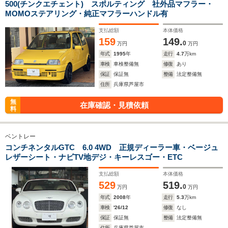
500(チンクエチェント) スポルティング 社外品マフラー・
MOMOステアリング・純正マフラーハンドル有
支払総額
本体価格
159
149.
0
万円
万円
年式
1995
年
走行
4.7
万km
車検
車検整備無
修復
あり
保証
保証無
整備
法定整備無
住所
兵庫県芦屋市
無
在庫確認・見積依頼
料
ベントレー
コンチネンタルGTC 6.0 4WD 正規ディーラー車・ベージュ
レザーシート・ナビTV地デジ・キーレスゴー・ETC
支払総額
本体価格
529
519.
0
万円
万円
年式
2008
年
走行
5.3
万km
車検
'26/12
修復
なし
保証
保証無
整備
法定整備無
住所
兵庫県芦屋市