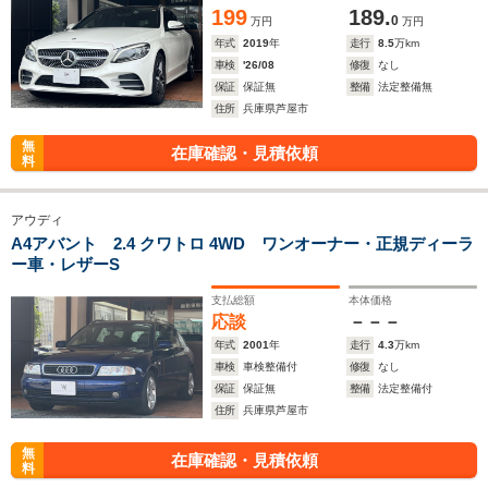
199
189.
0
万円
万円
年式
2019
年
走行
8.5
万km
車検
'26/08
修復
なし
保証
保証無
整備
法定整備無
住所
兵庫県芦屋市
無
在庫確認・見積依頼
料
アウディ
A4アバント 2.4 クワトロ 4WD ワンオーナー・正規ディーラ
ー車・レザーS
支払総額
本体価格
応談
－－－
年式
2001
年
走行
4.3
万km
車検
車検整備付
修復
なし
保証
保証無
整備
法定整備付
住所
兵庫県芦屋市
無
在庫確認・見積依頼
料