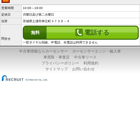
営業時間
10:00～19:00
定休日
月曜日及び第二火曜日
住所
茨城県土浦市神立町３７３９－４
電話する
無料
問合せ
一部ダイヤル回線、IP電話、光電話は利用できません
中古車情報ならカーセンサー
カーセンサーエッジ・輸入車
車買取・車査定
中古車リース
プライバシーポリシー
利用規約
サイトマップ
お問い合わせ