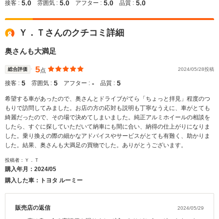
5.0
5.0
5.0
5.0
接客 :
雰囲気 :
アフター :
品質 :
Ｙ．Ｔさんのクチコミ詳細
奥さんも大満足
5
総合評価
2024/05/28投稿
点
5
5
‐
5
接客 :
雰囲気 :
アフター :
品質 :
希望する車があったので、奥さんとドライブがてら「ちょっと拝見」程度のつ
もりで訪問してみました。お店の方の応対も説明も丁寧なうえに、車がとても
綺麗だったので、その場で決めてしまいました。純正アルミホイールの相談を
したら、すぐに探していただいて納車にも間に合い、納得の仕上がりになりま
した。乗り換えの際の細かなアドバイスやサービスがとても有難く、助かりま
した。結果、奥さんも大満足の買物でした。ありがとうございます。
投稿者：Ｙ．Ｔ
購入年月：
2024/05
購入した車：トヨタ ルーミー
販売店の返信
2024/05/29