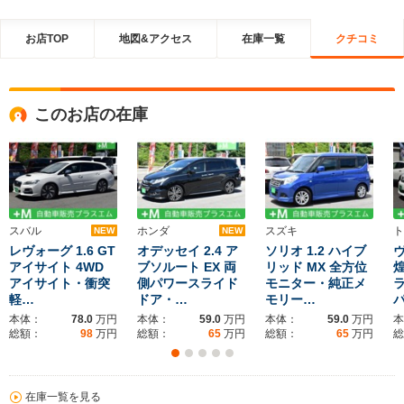
お店TOP
地図&アクセス
在庫一覧
クチコミ
このお店の在庫
スバル
ホンダ
スズキ
ト
NEW
NEW
レヴォーグ 1.6 GT
オデッセイ 2.4 ア
ソリオ 1.2 ハイブ
ヴ
アイサイト 4WD
ブソルート EX 両
リッド MX 全方位
アイサイト・衝突
側パワースライド
モニター・純正メ
軽…
ドア・…
モリー…
本体：
78.0
万円
本体：
59.0
万円
本体：
59.0
万円
本
総額：
98
万円
総額：
65
万円
総額：
65
万円
総
在庫一覧を見る