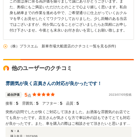
この度は身に余る高評価を賜りまして誠にありがとうございます。ま
た、奥様にもご満足いただけたとのことで心より嬉しく思います。私自
身も納車までの作業を進める中で、ご希望通りに仕上がっていくおクル
マを早くお見せしたくてワクワクしておりました。少し距離のある当店
ではございますが、何か気になることがございましたらお気軽にお申し
付け下さいませ。今後とも末永いお付き合いを宜しくお願い致します。
（株）プラスエム 新車市場大船渡店のクチコミ一覧を見る(6件)
他のユーザーのクチコミ
雰囲気が良く店員さんの対応が良かったです！
5
総合評価
2023/07/05投稿
点
5
5
5
5
接客 :
雰囲気 :
アフター :
品質 :
突然の訪問でしたが快くご対応して頂きました。お洒落な雰囲気のお店でと
ても良かったです。店主さんが気さくな方で車以外の話もできてとても対応
が良かったです。また、車を購入の際はご相談させて頂きたいと思います。
次の機会も宜しくお願いします。
Ｎ・Ａ
購入年月：
2023/06