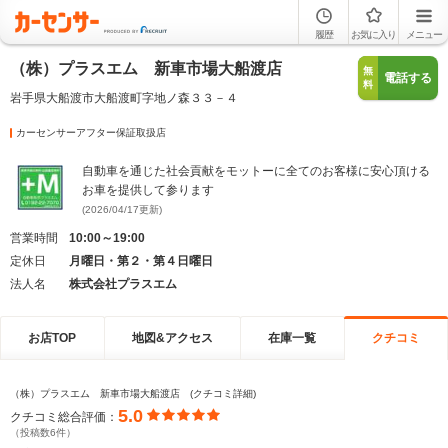
履歴
お気に入り
メニュー
（株）プラスエム 新車市場大船渡店
無
電話する
料
岩手県大船渡市大船渡町字地ノ森３３－４
カーセンサーアフター保証取扱店
自動車を通じた社会貢献をモットーに全てのお客様に安心頂ける
お車を提供して参ります
(2026/04/17更新)
営業時間
10:00～19:00
定休日
月曜日・第２・第４日曜日
法人名
株式会社プラスエム
お店TOP
地図&アクセス
在庫一覧
クチコミ
（株）プラスエム 新車市場大船渡店 (クチコミ詳細)
5.0
クチコミ総合評価：
（投稿数6件）