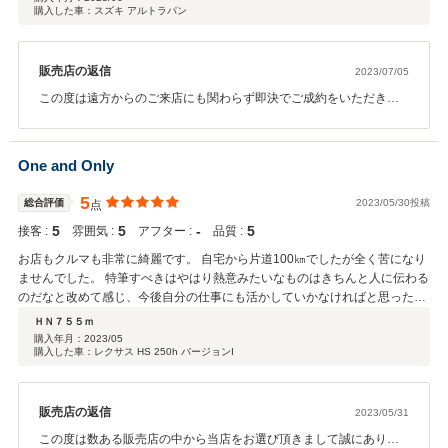
購入した車：スズキ アルトラパン
販売店の返信
2023/07/05
この度は遠方からのご来店にも関わらず即決でご成約をいただきま
して誠にありがとうございます。 またこのような高評価のクチコミ
を賜りまして弊社スタッフ一同とても嬉しい限りでございます。 こ
ちらへお越しの際には是非またご来店くださいませ。美味しいコー
One and Only
ヒーをご用意してお待ちしております。 今後とも末永いお付き合い
のほど何卒宜しくお願い申し上げます。
5
総合評価
2023/05/30投稿
点
5
5
‐
5
接客 :
雰囲気 :
アフター :
品質 :
お店もクルマも非常に綺麗です。 自宅から片道100㎞でしたが全く苦になり
ませんでした。 特筆すべきはやはり熱意みたいなものはきちんと人に伝わる
のだなと改めて感じ、今後自分の仕事にも活かしていかなければと思った次
第です。 今回の車に関してもタイヤ・ボディーカラー・シート・そしてマフ
ＨＮ７５５ｍ
ラーを含めると正に一点物。唯一無二ではないでしょうか。 これを逃したら
購入年月：
2023/05
購入した車：レクサス HS 250h バージョンI
二度と手に入らない。そんな気持ちでサインしました。 在庫一覧でも見れま
すが、他にもそんな車がここにはあります。 家族もまるで新車のようだと喜
んでおります。 私自身も通勤がとても楽しくなりました。 色々とお世話に
なりました。ありがとうございます。
販売店の返信
2023/05/31
この度は数ある販売店の中から当店をお選び頂きまして誠にありが