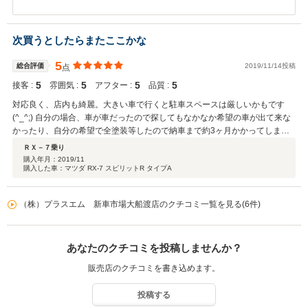
とうございました。 また、このような高評価を賜りまして本当に嬉
しく思うと共に、身の引き締まる思いでございます。 納車に際しま
してもお忙しいところ遠方にある当店までお越しいただきまして誠
次買うとしたらまたここかな
にありがとうございました。 ご家族様にも喜んでいただけたとのお
言葉を頂戴し、私共もとても励みになりました。 お言葉の通り当店
5
総合評価
2019/11/14投稿
点
で送り出す車両が全てのお客様にとって一点物と胸を張っていただ
5
5
5
5
接客 :
けるようこれからも精進して参ります。 納車からがお付き合いの始
雰囲気 :
アフター :
品質 :
まりですので、何か気になる事がございましたらいつでもお申し付
対応良く、店内も綺麗。大きい車で行くと駐車スペースは厳しいかもです
け下さい。 今後とも末永いお付き合いを宜しくお願い致します。
(^_^;) 自分の場合、車が車だったので探してもなかなか希望の車が出て来な
かったり、自分の希望で全塗装等したので納車まで約3ヶ月かかってしまい
ましたがめんどくさい車両を最後まで親切に面倒見て頂き感謝です。 その全
ＲＸ－７乗り
塗装分が当初予定していた金額よりオーバーですが、仕上がりもよくやって
購入年月：
2019/11
購入した車：マツダ RX-7 スピリットR タイプA
後悔していないので値段以上に満足です( ^ω^ )
（株）プラスエム 新車市場大船渡店のクチコミ一覧を見る(6件)
あなたのクチコミを投稿しませんか？
販売店のクチコミを書き込めます。
投稿する