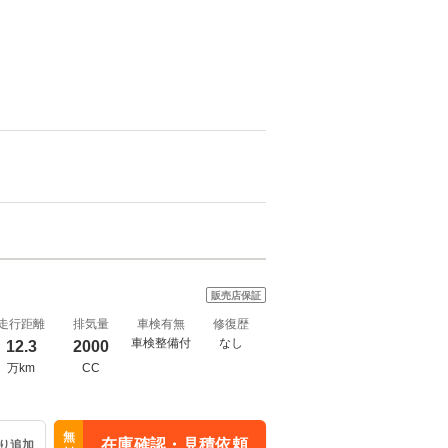
販売店保証
走行距離
排気量
車検有無
修復歴
車検整備付
なし
12.3
2000
万km
CC
無
在庫確認・見積依頼
り追加