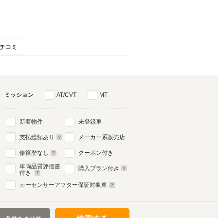
チコミ
ミッション
AT/CVT
MT
新着物件
未登録車
支払総額あり
メーカー系販売店
修復歴なし
クーポン付き
車両品質評価書
購入プラン付き
付き
カーセンサーアフター保証対象車