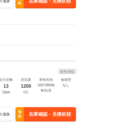
在庫確認・見積依頼
り追加
料
販売店保証
走行距離
排気量
車検有無
修復歴
2027(R09)
なし
13
1200
年01月
万km
CC
無
在庫確認・見積依頼
り追加
料