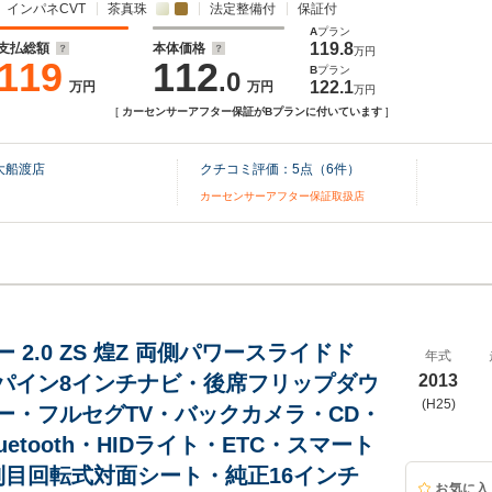
インパネCVT
茶真珠
法定整備付
保証付
A
プラン
119.8
支払総額
本体価格
万円
119
112
B
プラン
.0
122.1
万円
万円
万円
[
カーセンサーアフター保証がBプランに付いています
]
大船渡店
クチコミ評価：
5
点（
6
件）
カーセンサーアフター保証取扱店
 2.0 ZS 煌Z 両側パワースライドド
年式
パイン8インチナビ・後席フリップダウ
2013
(H25)
ー・フルセグTV・バックカメラ・CD・
luetooth・HIDライト・ETC・スマート
列目回転式対面シート・純正16インチ
お気に入