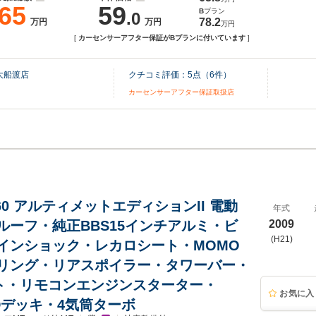
65
59
B
プラン
.0
78.2
万円
万円
万円
[
カーセンサーアフター保証がBプランに付いています
]
大船渡店
クチコミ評価：
5
点（
6
件）
カーセンサーアフター保証取扱店
60 アルティメットエディションII 電動
年式
ルーフ・純正BBS15インチアルミ・ビ
2009
(H21)
インショック・レカロシート・MOMO
リング・リアスポイラー・タワーバー・
イト・リモコンエンジンスターター・
お気に入
CDデッキ・4気筒ターボ