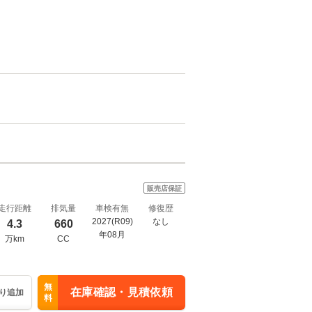
販売店保証
走行距離
排気量
車検有無
修復歴
2027(R09)
なし
4.3
660
年08月
万km
CC
無
在庫確認・見積依頼
り追加
料