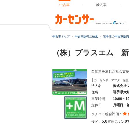
中古車
輸入車
中古車トップ
中古車販売店検索
岩手県の中古車販売
（株）プラスエム 
自動車を通じた社会貢
カーセンサーアフター保証
法人名
株式会社
住所
岩手県大
営業時間
10:00～1
定休日
月曜日・
クチコミ総合評価：
5.0
5.0
接客：
雰囲気：