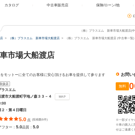
カタログ
中古車販売店
保険/ローン/他
（株）プラスエム 新車市場大船渡店(中古
店
（株）プラスエム 新車市場大船渡店
（株）プラスエム 新車市場大船渡店 (中古車一覧)
新車市場大船渡店
お問い
献をモットーに全てのお客様に安心頂けるお車を提供して参ります
0
取扱店
無料
プラスエム
船渡市大船渡町字地ノ森３３－４
MAP
9:00
第２・第４日曜日
5.0
点
(投稿数6件)
※一部ダイヤ
※車の購入に
5.0
5.0
アフター：
品質：
せはご遠慮く