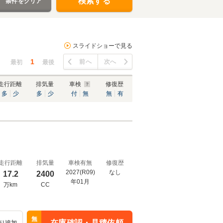
検索する
条件をクリア
スライドショーで見る
1
前へ
次へ
最初
最後
走行距離
排気量
車検
修復歴
多
少
多
少
付
無
無
有
走行距離
排気量
車検有無
修復歴
2027(R09)
なし
17.2
2400
年01月
万km
CC
無
在庫確認・見積依頼