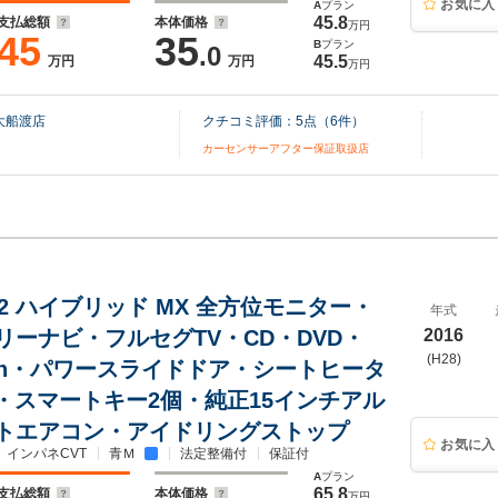
お気に入
A
プラン
45.8
支払総額
本体価格
万円
45
35
B
プラン
.0
45.5
万円
万円
万円
大船渡店
クチコミ評価：
5
点（
6
件）
カーセンサーアフター保証取扱店
.2 ハイブリッド MX 全方位モニター・
年式
リーナビ・フルセグTV・CD・DVD・
2016
(H28)
ooth・パワースライドドア・シートヒータ
C・スマートキー2個・純正15インチアル
トエアコン・アイドリングストップ
お気に入
インパネCVT
青Ｍ
法定整備付
保証付
A
プラン
65.8
支払総額
本体価格
万円