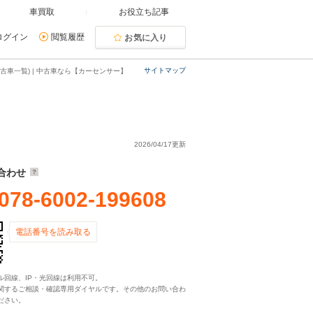
車買取
お役立ち記事
ログイン
閲覧履歴
お気に入り
サイトマップ
車一覧) | 中古車なら【カーセンサー】
2026/04/17更新
合わせ
078-6002-199608
電話番号を読み取る
ル回線、IP・光回線は利用不可。
関するご相談・確認専用ダイヤルです。その他のお問い合わ
ださい。