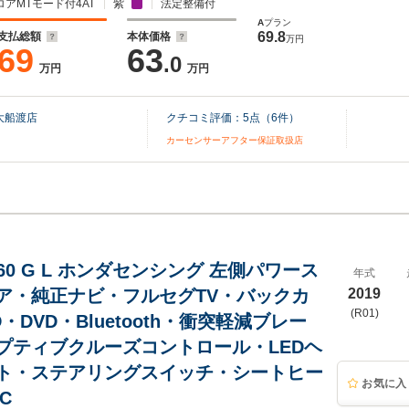
ロアMTモード付4AT
紫
法定整備付
A
プラン
69.8
支払総額
本体価格
万円
69
63
.0
万円
万円
大船渡店
クチコミ評価：
5
点（
6
件）
カーセンサーアフター保証取扱店
 660 G L ホンダセンシング 左側パワース
年式
ア・純正ナビ・フルセグTV・バックカ
2019
(R01)
・DVD・Bluetooth・衝突軽減ブレー
プティブクルーズコントロール・LEDヘ
ト・ステアリングスイッチ・シートヒー
お気に入
C