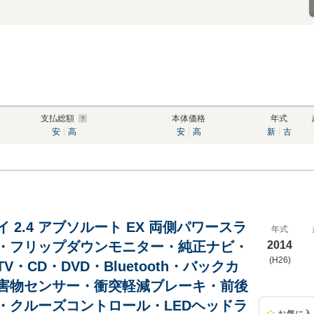
支払総額
本体価格
年式
安
高
安
高
新
古
 2.4 アブソルート EX 両側パワースラ
年式
・フリップダウンモニター・純正ナビ・
2014
(H26)
V・CD・DVD・Bluetooth・バックカ
害物センサー・衝突軽減ブレーキ・前後
・クルーズコントロール・LEDヘッドラ