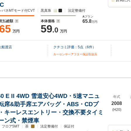
お気に入
C
ンパネMTモード付CVT
黒真珠
法定整備付
A
プラン
65.8
支払総額
本体価格
万円
65
59
.0
万円
万円
大船渡店
クチコミ評価：
5
点（
6
件）
カーセンサーアフター保証取扱店
0 E II 4WD 雪道安心4WD・5速マニュ
年式
転席&助手席エアバッグ・ABS・CDプ
2008
(H20)
・キーレスエントリー・交換不要タイミ
ーン式・禁煙車
フロア5MT
茶
法定整備付
保証付