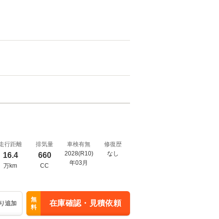
走行距離
排気量
車検有無
修復歴
2028(R10)
なし
16.4
660
年03月
万km
CC
無
在庫確認・見積依頼
り追加
料