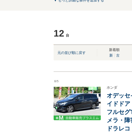
▼ もっと詳細な条件を追加する
12
台
NEW
NEW
NEW
新着順
元の並び順に戻す
新
古
8/5
ホンダ
オデッセイ
イドドア
フルセグT
メラ・障
ドラレコ