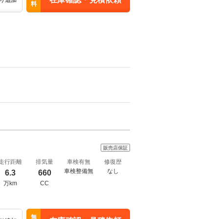
り追加
料
販売店保証
走行距離
排気量
車検有無
修復歴
車検整備無
なし
6.3
660
万km
CC
無