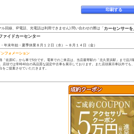
印刷する
カーセンサーを
ヤル回線、IP電話、光電話は利用できません) 問い合わせの際は「
ファイドカーセンター
水曜日・年末年始・夏季休業８月１２日（水）～８月１４日（金）
インフォメーション
路「佐原IC」から車で5分です。電車でのご来店は、当店最寄駅の「北久里浜駅」まで品川
す。店頭では常時40台の高品質な認定中古車を展示しております。また店頭展示車以外でも
台をご提案させていただきます。