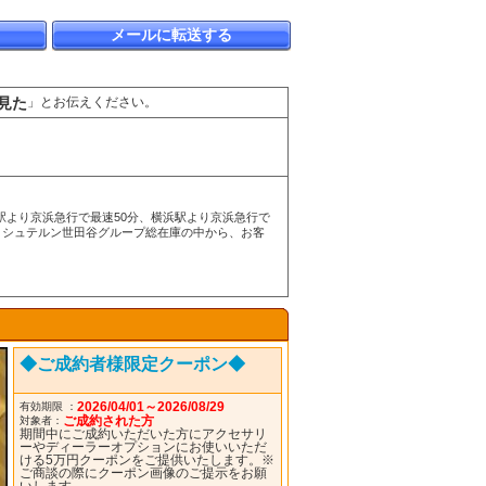
メールに転送する
見た
」とお伝えください。
駅より京浜急行で最速50分、横浜駅より京浜急行で
、シュテルン世田谷グループ総在庫の中から、お客
◆ご成約者様限定クーポン◆
2026/04/01～2026/08/29
有効期限 ：
ご成約された方
対象者：
期間中にご成約いただいた方にアクセサリ
ーやディーラーオプションにお使いいただ
ける5万円クーポンをご提供いたします。※
ご商談の際にクーポン画像のご提示をお願
いします。