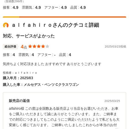
（投稿数299件）
4.9
4.9
4.9
4.9
接客 :
雰囲気 :
アフター :
品質 :
ａｌｆａｈｉｒｏさんのクチコミ詳細
対応、サービスがよかった
4
総合評価
2025/03/23投稿
点
4
4
‐
4
接客 :
雰囲気 :
アフター :
品質 :
気持ちよく対応頂きました おすすめです ありがとうございます
投稿者：ａｌｆａｈｉｒｏ
購入年月：
2025/03
購入した車：メルセデス・ベンツ Cクラスワゴン
販売店の返信
2025/03/25
alfahiro様 この度は全国数ある販売店より当店をお選びいただき、お車
をご購入いただきまして誠にありがとうございます。 また、ご納車ま
での対応につきましてもこのようにご満足いただけたようで私どもも大
変嬉しく感じております。 ご納車いたしましたこれからが本当のお付