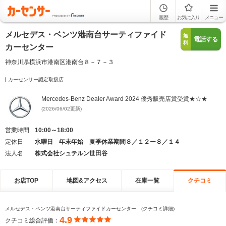
履歴
お気に入り
メニュー
メルセデス・ベンツ港南台サーティファイド
無
電話する
料
カーセンター
神奈川県横浜市港南区港南台８－７－３
カーセンサー認定取扱店
Mercedes-Benz Dealer Award 2024 優秀販売店賞受賞★☆★
(2026/06/02更新)
営業時間
10:00～18:00
定休日
水曜日 年末年始 夏季休業期間８／１２ー８／１４
法人名
株式会社シュテルン世田谷
お店TOP
地図&アクセス
在庫一覧
クチコミ
メルセデス・ベンツ港南台サーティファイドカーセンター (クチコミ詳細)
4.9
クチコミ総合評価：