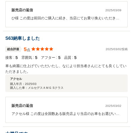
販売店の返信
2025/03/09
ひ様 この度は前回のご購入に続き、当店にてお乗り換えいただき誠
にありがとうございます。 こちらこそいつもご愛顧いただき、この
ようにありがたいお言葉をいただけ店舗スタッフ一同喜びを感じて
おります。 引き続きメルセデスをお乗りいただけるということでこ
S63納車しました
れまでと変わらず、ひ様のカーライフがより豊かになるようサポー
トしてまいりますので今後ともどうぞ末永いお付き合いをよろしく
5
総合評価
2025/03/02投稿
点
お願いいたします。
5
5
5
5
接客 :
雰囲気 :
アフター :
品質 :
営業担当 中島
車も綺麗に仕上げていただいたし、なにより担当者さんにとても良くしてい
ただきました。
アクセル
購入年月：
2025/03
購入した車：メルセデスＡＭＧ Sクラス
販売店の返信
2025/03/02
アクセル様 この度は全国数ある販売店より当店のお車をお選びいた
だき誠にありがとうございました。 滞りなくご納車まで進めてこら
れて私も大変うれしく感じております。 ご納車時にも申し上げまし
たがご納車いたしましたこれからが本当のお付き合いのスタートで