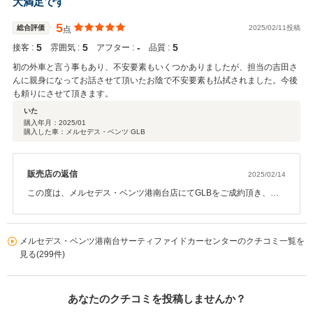
大満足です
ございます。 アクセル様のカーライフがより豊かになるよう努めて
まいりますので今後ともどうぞ末永いお付き合いをよろしくお願い
5
総合評価
2025/02/11投稿
点
いたします。
5
5
‐
5
接客 :
雰囲気 :
アフター :
品質 :
営業担当：中島
初の外車と言う事もあり、不安要素もいくつかありましたが、担当の吉田さ
んに親身になってお話させて頂いたお陰で不安要素も払拭されました。今後
も頼りにさせて頂きます。
いた
購入年月：
2025/01
購入した車：メルセデス・ベンツ GLB
販売店の返信
2025/02/14
この度は、メルセデス・ベンツ港南台店にてGLBをご成約頂き、誠
にありがとうございました。 また、このような高い評価を頂き、心
から感謝しております。是非今後共お付き合いさせて頂きたく存じ
ますので、 些細な事でもお気づきの点が有れば何なりとお申し付け
メルセデス・ベンツ港南台サーティファイドカーセンターのクチコミ一覧を
下さい。担当 吉田 将来
見る(299件)
あなたのクチコミを投稿しませんか？