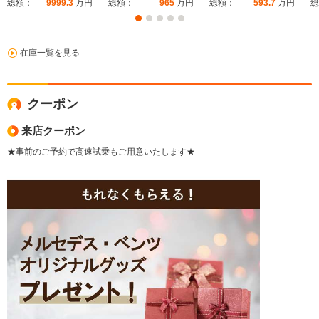
総額：
9999.3
万円
総額：
965
万円
総額：
593.7
万円
総
在庫一覧を見る
クーポン
来店クーポン
★事前のご予約で高速試乗もご用意いたします★