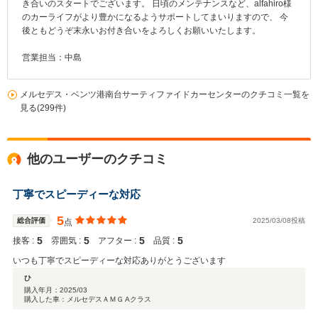
き合いのスタートでございます。 日頃のメンテナンスなど、alfahiro様
のカーライフがより豊かになるようサポートしてまいりますので、 今
後ともどうぞ末永いお付き合いをよろしくお願いいたします。
営業担当：中島
メルセデス・ベンツ港南台サーティファイドカーセンターのクチコミ一覧を
見る(299件)
他のユーザーのクチコミ
丁寧でスピーディーな対応
5
総合評価
2025/03/08投稿
点
5
5
5
5
接客 :
雰囲気 :
アフター :
品質 :
いつも丁寧でスピーディーな対応ありがとうございます
ひ
購入年月：
2025/03
購入した車：メルセデスＡＭＧ Aクラス