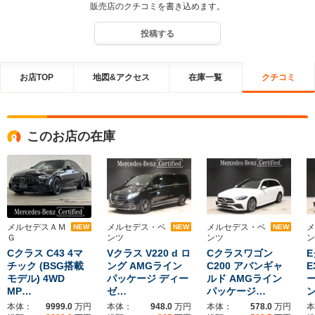
販売店のクチコミを書き込めます。
投稿する
お店TOP
地図&アクセス
在庫一覧
クチコミ
このお店の在庫
メルセデスＡＭ
メルセデス・ベ
メルセデス・ベ
メ
NEW
NEW
NEW
Ｇ
ンツ
ンツ
ン
Cクラス C43 4マ
Vクラス V220 d ロ
Cクラスワゴン
チック (BSG搭載
ング AMGライン
C200 アバンギャ
E
モデル) 4WD
パッケージ ディー
ルド AMGライン
ー
MP…
ゼ…
パッケージ…
本体：
9999.0
万円
本体：
948.0
万円
本体：
578.0
万円
本