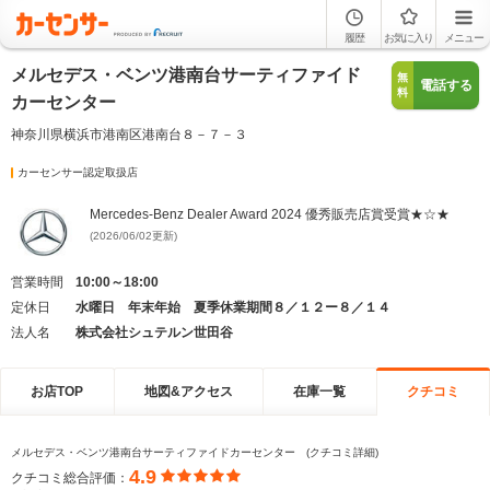
履歴
お気に入り
メニュー
メルセデス・ベンツ港南台サーティファイド
無
電話する
料
カーセンター
神奈川県横浜市港南区港南台８－７－３
カーセンサー認定取扱店
Mercedes-Benz Dealer Award 2024 優秀販売店賞受賞★☆★
(2026/06/02更新)
営業時間
10:00～18:00
定休日
水曜日 年末年始 夏季休業期間８／１２ー８／１４
法人名
株式会社シュテルン世田谷
お店TOP
地図&アクセス
在庫一覧
クチコミ
メルセデス・ベンツ港南台サーティファイドカーセンター (クチコミ詳細)
4.9
クチコミ総合評価：