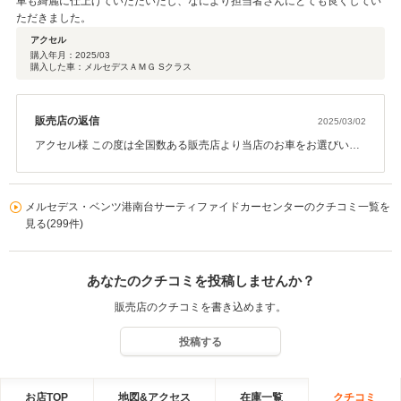
車も綺麗に仕上げていただいたし、なにより担当者さんにとても良くしてい
ただきました。
アクセル
購入年月：
2025/03
購入した車：メルセデスＡＭＧ Sクラス
販売店の返信
2025/03/02
アクセル様 この度は全国数ある販売店より当店のお車をお選びいた
だき誠にありがとうございました。 滞りなくご納車まで進めてこら
れて私も大変うれしく感じております。 ご納車時にも申し上げまし
たがご納車いたしましたこれからが本当のお付き合いのスタートで
メルセデス・ベンツ港南台サーティファイドカーセンターのクチコミ一覧を
ございます。 アクセル様のカーライフがより豊かになるよう努めて
見る(299件)
まいりますので今後ともどうぞ末永いお付き合いをよろしくお願い
いたします。
あなたのクチコミを投稿しませんか？
営業担当：中島
販売店のクチコミを書き込めます。
投稿する
お店TOP
地図&アクセス
在庫一覧
クチコミ