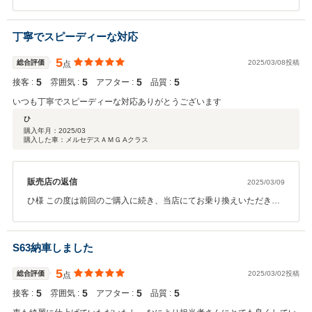
車をご購入いただきまして誠にありがとうございます。 また、ご納
車までの対応につきましてもこのようにご満足いただけたようで私
どもも大変嬉しく感じております。 ご納車いたしましたこれからが
丁寧でスピーディーな対応
本当のお付き合いのスタートでございます。 日頃のメンテナンスな
ど、alfahiro様のカーライフがより豊かになるようサポートしてまい
5
総合評価
2025/03/08投稿
点
りますので、 今後ともどうぞ末永いお付き合いをよろしくお願いい
5
5
5
5
接客 :
たします。
雰囲気 :
アフター :
品質 :
いつも丁寧でスピーディーな対応ありがとうございます
営業担当：中島
ひ
購入年月：
2025/03
購入した車：メルセデスＡＭＧ Aクラス
販売店の返信
2025/03/09
ひ様 この度は前回のご購入に続き、当店にてお乗り換えいただき誠
にありがとうございます。 こちらこそいつもご愛顧いただき、この
ようにありがたいお言葉をいただけ店舗スタッフ一同喜びを感じて
おります。 引き続きメルセデスをお乗りいただけるということでこ
S63納車しました
れまでと変わらず、ひ様のカーライフがより豊かになるようサポー
トしてまいりますので今後ともどうぞ末永いお付き合いをよろしく
5
総合評価
2025/03/02投稿
点
お願いいたします。
5
5
5
5
接客 :
雰囲気 :
アフター :
品質 :
営業担当 中島