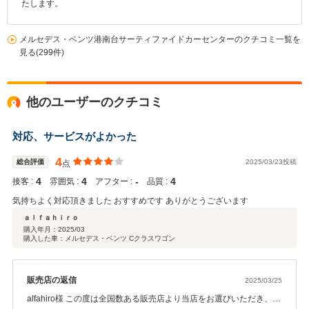
たします。
メルセデス・ベンツ港南台サーティファイドカーセンターのクチコミ一覧を
見る(299件)
他のユーザーのクチコミ
対応、サービスがよかった
4
総合評価
2025/03/23投稿
点
4
4
‐
4
接客 :
雰囲気 :
アフター :
品質 :
気持ちよく対応頂きました おすすめです ありがとうございます
ａｌｆａｈｉｒｏ
購入年月：
2025/03
購入した車：メルセデス・ベンツ Cクラスワゴン
販売店の返信
2025/03/25
alfahiro様 この度は全国数ある販売店より当店をお選びいただき、お