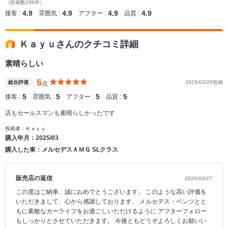
（投稿数299件）
4.9
4.9
4.9
4.9
接客 :
雰囲気 :
アフター :
品質 :
Ｋａｙｕさんのクチコミ詳細
素晴らしい
5
総合評価
2025/03/25投稿
点
5
5
5
5
接客 :
雰囲気 :
アフター :
品質 :
店もセールスマンも素晴らしかったです
投稿者：Ｋａｙｕ
購入年月：
2025/03
購入した車：メルセデスＡＭＧ SLクラス
販売店の返信
2025/03/27
この度はご納車、誠におめでとうございます。 このような高い評価を
いただきまして、心から感謝しております。 メルセデス・ベンツとと
もに素敵なカーライフをお過ごしいただけるように アフターフォロー
もしっかりとさせていただきます。 今後ともどうぞよろしくお願いい