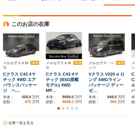
このお店の在庫
メルセデスＡＭ
メルセデスＡＭ
メルセデス・ベ
メ
NEW
NEW
NEW
Ｇ
Ｇ
ンツ
ン
Cクラス C43 4マ
Cクラス C43 4マ
Vクラス V220 d ロ
チック 4WD エア
チック (BSG搭載
ング AMGライン
C
バランスパッケー
モデル) 4WD
パッケージ ディー
ル
ジ ヘ…
MP…
ゼ…
本体：
458.0
万円
本体：
9999.0
万円
本体：
948.0
万円
本
総額：
475
万円
総額：
9999.3
万円
総額：
965
万円
総
在庫一覧を見る