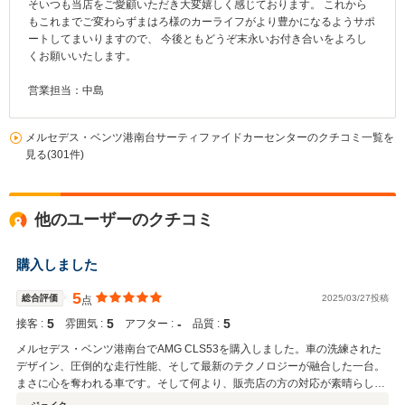
そいつも当店をご愛顧いただき大変嬉しく感じております。 これから
もこれまでご変わらずまはろ様のカーライフがより豊かになるようサポ
ートしてまいりますので、 今後ともどうぞ末永いお付き合いをよろし
くお願いいたします。
営業担当：中島
メルセデス・ベンツ港南台サーティファイドカーセンターのクチコミ一覧を
見る(301件)
他のユーザーのクチコミ
購入しました
5
総合評価
2025/03/27投稿
点
5
5
‐
5
接客 :
雰囲気 :
アフター :
品質 :
メルセデス・ベンツ港南台でAMG CLS53を購入しました。車の洗練された
デザイン、圧倒的な走行性能、そして最新のテクノロジーが融合した一台。
まさに心を奪われる車です。そして何より、販売店の方の対応が素晴らしか
ったです。特に保険の提案や別の車の名義変更の手続きも丁寧かつ迅速で、