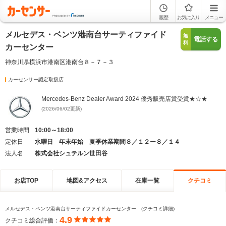
履歴
お気に入り
メニュー
メルセデス・ベンツ港南台サーティファイド
無
電話する
料
カーセンター
神奈川県横浜市港南区港南台８－７－３
カーセンサー認定取扱店
Mercedes-Benz Dealer Award 2024 優秀販売店賞受賞★☆★
(2026/06/02更新)
営業時間
10:00～18:00
定休日
水曜日 年末年始 夏季休業期間８／１２ー８／１４
法人名
株式会社シュテルン世田谷
お店TOP
地図&アクセス
在庫一覧
クチコミ
メルセデス・ベンツ港南台サーティファイドカーセンター (クチコミ詳細)
4.9
クチコミ総合評価：