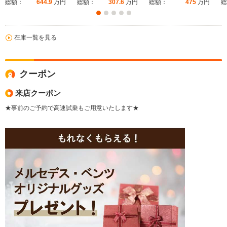
総額：
644.9
万円
総額：
307.6
万円
総額：
475
万円
総
在庫一覧を見る
クーポン
来店クーポン
★事前のご予約で高速試乗もご用意いたします★