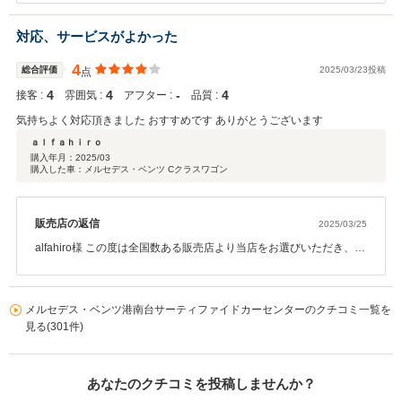
とともに素敵なカーライフをお過ごしいただけるように アフターフ
ォローもしっかりとさせていただきます。 今後ともどうぞよろしく
対応、サービスがよかった
お願いいたします。
4
総合評価
2025/03/23投稿
点
4
4
‐
4
接客 :
雰囲気 :
アフター :
品質 :
気持ちよく対応頂きました おすすめです ありがとうございます
ａｌｆａｈｉｒｏ
購入年月：
2025/03
購入した車：メルセデス・ベンツ Cクラスワゴン
販売店の返信
2025/03/25
alfahiro様 この度は全国数ある販売店より当店をお選びいただき、お
車をご購入いただきまして誠にありがとうございます。 また、ご納
車までの対応につきましてもこのようにご満足いただけたようで私
どもも大変嬉しく感じております。 ご納車いたしましたこれからが
メルセデス・ベンツ港南台サーティファイドカーセンターのクチコミ一覧を
本当のお付き合いのスタートでございます。 日頃のメンテナンスな
見る(301件)
ど、alfahiro様のカーライフがより豊かになるようサポートしてまい
りますので、 今後ともどうぞ末永いお付き合いをよろしくお願いい
たします。
あなたのクチコミを投稿しませんか？
営業担当：中島