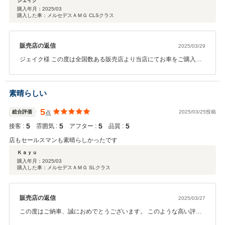
ジェイク
安心して任せることができました。担当の中島さんは知識も豊富で親身に相
購入年月：
2025/03
購入した車：メルセデスＡＭＧ CLSクラス
談に乗ってくれ、納車までスムーズかつ安心できる対応でした。細かな要望
にも柔軟に対応してくれ、終始気持ちの良い取引ができました。最高のクル
マには、最高のサービスが。信頼できる販売店で理想の一台を手に入れら
れ、大変満足です！
販売店の返信
2025/03/29
ジェイク様 この度は全国数ある販売店より当店にてお車をご購入い
ただき誠にありがとうございました。 お車はもちろん、当店のサー
ビスにもご満足いただけたようでなによりでございます。 ご納車を
いたしましたこれからが本当のお付き合いのスタートでございま
素晴らしい
す。 お車の操作方法などはもちろん、日頃のメンテナンスや万が一
のトラブルの際もぜひご相談くださいませ。 今後ともどうぞ末永い
5
総合評価
2025/03/25投稿
点
お付き合いをよろしくお願いいたします。
5
5
5
5
接客 :
雰囲気 :
アフター :
品質 :
営業担当：中島
店もセールスマンも素晴らしかったです
Ｋａｙｕ
購入年月：
2025/03
購入した車：メルセデスＡＭＧ SLクラス
販売店の返信
2025/03/27
この度はご納車、誠におめでとうございます。 このような高い評価
をいただきまして、心から感謝しております。 メルセデス・ベンツ