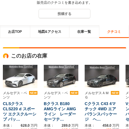
販売店のクチコミを書き込めます。
投稿する
お店TOP
地図&アクセス
在庫一覧
クチコミ
このお店の在庫
メルセデス・ベ
メルセデス・ベ
メルセデスＡＭ
メ
NEW
NEW
NEW
ンツ
ンツ
Ｇ
ン
CLSクラス
Bクラス B180
Cクラス C43 4マ
V
CLS220 d スポー
AMGライン AMG
チック 4WD エア
ン
ツ エクスクルーシ
ライン レーダー
バランスパッケー
ブ パッ…
セーフテ…
ジ ヘ…
本体：
628.0
万円
本体：
289.0
万円
本体：
458.0
万円
本