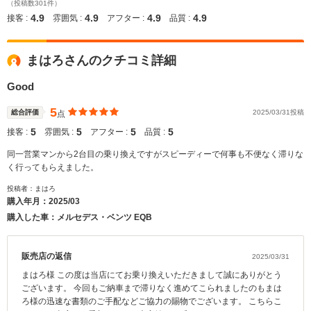
（投稿数301件）
4.9
4.9
4.9
4.9
接客 :
雰囲気 :
アフター :
品質 :
まはろさんのクチコミ詳細
Good
5
総合評価
2025/03/31投稿
点
5
5
5
5
接客 :
雰囲気 :
アフター :
品質 :
同一営業マンから2台目の乗り換えですがスピーディーで何事も不便なく滞りな
く行ってもらえました。
投稿者：まはろ
購入年月：
2025/03
購入した車：メルセデス・ベンツ EQB
販売店の返信
2025/03/31
まはろ様 この度は当店にてお乗り換えいただきまして誠にありがとう
ございます。 今回もご納車まで滞りなく進めてこられましたのもまは
ろ様の迅速な書類のご手配などご協力の賜物でございます。 こちらこ