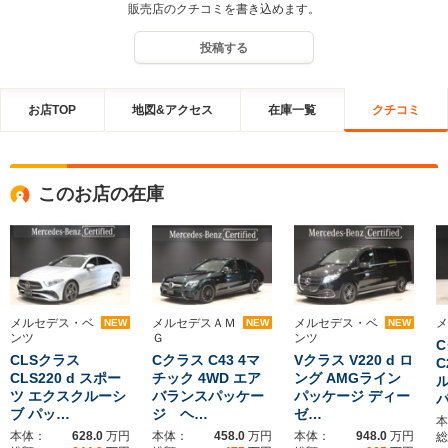
販売店のクチコミを書き込めます。
投稿する
お店TOP
地図&アクセス
在庫一覧
クチコミ
このお店の在庫
メルセデス・ベ
メルセデスＡＭ
メルセデス・ベ
メ
NEW
NEW
NEW
ンツ
Ｇ
ンツ
CLSクラス
Cクラス C43 4マ
Vクラス V220 d ロ
C
CLS220 d スポー
チック 4WD エア
ング AMGライン
ル
ツ エクスクルーシ
バランスパッケー
パッケージ ディー
ブ パッ…
ジ ヘ…
ゼ…
本
本体：
628.0
万円
本体：
458.0
万円
本体：
948.0
万円
総