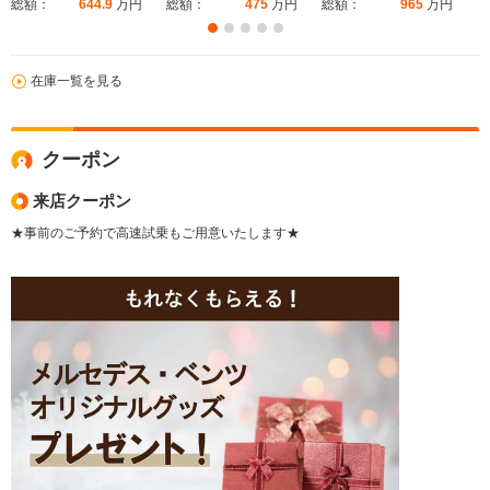
総額：
644.9
万円
総額：
475
万円
総額：
965
万円
在庫一覧を見る
クーポン
来店クーポン
★事前のご予約で高速試乗もご用意いたします★