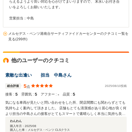
らえるようより良い対応を心がけてまいりますので、 末永いお付き合
いをよろしくお願いいたします。
営業担当：中島
メルセデス・ベンツ港南台サーティファイドカーセンターのクチコミ一覧を
見る(299件)
他のユーザーのクチコミ
素敵な出逢い 担当 中島さん
5
総合評価
2025/08/10投稿
点
5
5
‐
5
接客 :
雰囲気 :
アフター :
品質 :
気になる車両が見たいと問い合わせをした所、閉店間際にも関わらずとても
気持ちよく案内して頂きました。 店舗もとても清潔感があり居心地が良く何
より担当の中島さんの接客がとてもスマートで素晴らしく本当に気持ち良く
購入する事が出来ました。 港南台店、車両、担当の中島さん とても素敵な
わんわん
出逢いに感謝です。 これからのお付き合いも楽しみです。
購入年月：
2025/08
購入した車：メルセデス・ベンツ CLSクラス