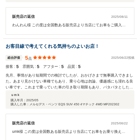
販売店の返信
2025/08/11
わんわん様 この度は全国数ある販売店より当店にてお車をご購入い
ただき誠にありがとうございます。 お車はもとより店舗など対応も
お気にいただけたこと、私はもちろん、店舗スタッフ一同大変嬉し
く感じております。 わんわん様のおっしゃる通り、ご納車いたしま
お客目線で考えてくれる気持ちのよいお店！
したこれからが本当のお付き合いのスタートです。 日頃のメンテナ
ンスなどぜひ引き続きご案内差し上げたく存じますので、 どうぞ末
5
総合評価
2025/06/22投稿
点
永いお付き合いをお願いいたします。
5
5
5
5
接客 :
雰囲気 :
アフター :
品質 :
営業担当：中島
先月、事情があり短期間での検討でしたが、おかげさまで無事購入できまし
た。あまり見かけない車種でもあり、乗り心地は勿論、優越感にも浸れる良
い車です。これまで乗っていた車の引き取り期限もあり、バタバタとしたス
ケジュールを強いてしまいましたが、担当の中島さんは、いつも我々の立場
ｕｍｋ
に立って終始親身に一生懸命最適な選択肢を示していただき、とても気持ち
購入年月：
2025/05
購入した車：メルセデス・ベンツ EQS SUV 450 4マチック 4WD MP202302
良く商談ができました。こちらの質問、要望に応えられなかったことは、私
の記憶する限り、無かったほどです。納車時のサプライズにも感謝です。本
当にありがとうございました。 自宅から近いこともありますが、港南台店の
雰囲気も良く、スタッフも良く、引き続き永くお付き合いさせていただきた
販売店の返信
2025/06/22
いと思います。
umk様 この度は全国数ある販売店より当店にてお車をお乗り換えい
ただき誠にありがとうございます。 下取のお車についてなどお時間