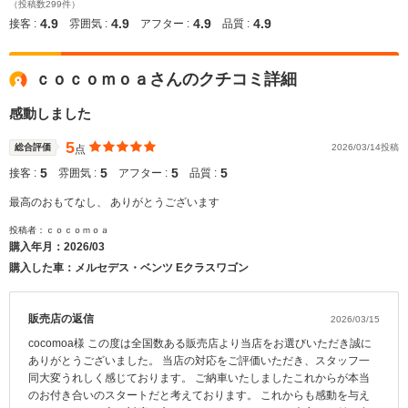
（投稿数299件）
4.9
4.9
4.9
4.9
接客 :
雰囲気 :
アフター :
品質 :
ｃｏｃｏｍｏａさんのクチコミ詳細
感動しました
5
総合評価
2026/03/14投稿
点
5
5
5
5
接客 :
雰囲気 :
アフター :
品質 :
最高のおもてなし、 ありがとうございます
投稿者：ｃｏｃｏｍｏａ
購入年月：
2026/03
購入した車：メルセデス・ベンツ Eクラスワゴン
販売店の返信
2026/03/15
cocomoa様 この度は全国数ある販売店より当店をお選びいただき誠に
ありがとうございました。 当店の対応をご評価いただき、スタッフ一
同大変うれしく感じております。 ご納車いたしましたこれからが本当
のお付き合いのスタートだと考えております。 これからも感動を与え