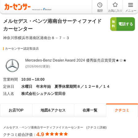
履歴
お気に入り
メニュー
メルセデス・ベンツ港南台サーティファイド
無
電話する
料
カーセンター
神奈川県横浜市港南区港南台８－７－３
カーセンサー認定取扱店
Mercedes-Benz Dealer Award 2024 優秀販売店賞受賞★☆★
(2026/06/02更新)
営業時間
10:00～18:00
定休日
水曜日 年末年始 夏季休業期間８／１２ー８／１４
法人名
株式会社シュテルン世田谷
お店TOP
地図&アクセス
在庫一覧
クチコミ
メルセデス・ベンツ港南台サーティファイドカーセンター (クチコミ詳細)
4.9
クチコミ総合評価：