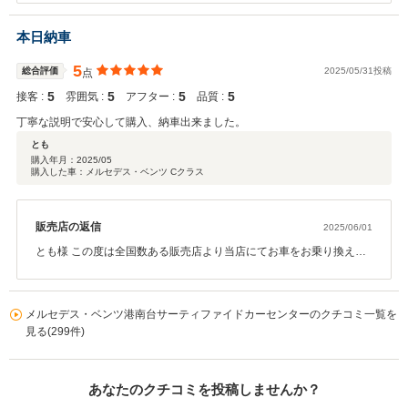
に制約のあるなかでの商談、ご納車でumk様が一番ハラハラなさっ
たのではないでしょうか。 滞りなくご納車まで運ぶことが出来て私
本日納車
もひと安心しております。 操作方法などはもう慣れましたでしょう
か。 点検車検など日ごろのメンテナンスはもちろん、操作方法など
5
総合評価
2025/05/31投稿
点
お車のことでしたらなんでもお気軽にご相談いただければと存じま
5
5
5
5
接客 :
す。 umk様のカーライフがより豊かになるようサポートしてまいり
雰囲気 :
アフター :
品質 :
ますので今後ともどうぞ末永くお付き合いいただければと存じま
丁寧な説明で安心して購入、納車出来ました。
す。引き続きよろしくお願いいたします。
とも
購入年月：
2025/05
営業担当：中島
購入した車：メルセデス・ベンツ Cクラス
販売店の返信
2025/06/01
とも様 この度は全国数ある販売店より当店にてお車をお乗り換えい
ただきまして誠にありがとうございます。 メルセデスを引き続きご
愛顧いただけること、またお任せいただき安心してお乗り換えいた
だけたこと、 私どもも大変嬉しく思います。 滞りなくご納車まで運
メルセデス・ベンツ港南台サーティファイドカーセンターのクチコミ一覧を
べましたのもとも様の迅速な書類のご手配などご協力があってのこ
見る(299件)
とでございます。 これからも点検や車検など日ごろのメンテナンス
やお車のことについてサポートしてまいりますので どうぞ末永いお
付き合いをよろしくお願いいたします。
あなたのクチコミを投稿しませんか？
営業担当：中島