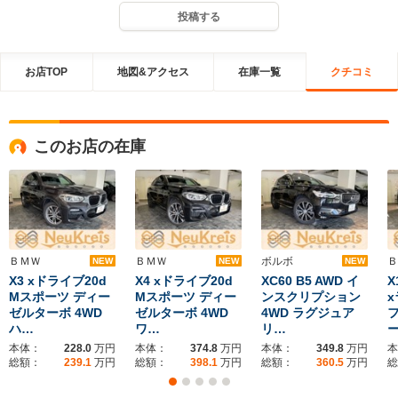
投稿する
お店TOP
地図&アクセス
在庫一覧
クチコミ
このお店の在庫
ＢＭＷ
ＢＭＷ
ボルボ
Ｂ
NEW
NEW
NEW
X3 xドライブ20d
X4 xドライブ20d
XC60 B5 AWD イ
X
Mスポーツ ディー
Mスポーツ ディー
ンスクリプション
x
ゼルターボ 4WD
ゼルターボ 4WD
4WD ラグジュア
ハ…
ワ…
リ…
本体：
228.0
万円
本体：
374.8
万円
本体：
349.8
万円
本
総額：
239.1
万円
総額：
398.1
万円
総額：
360.5
万円
総