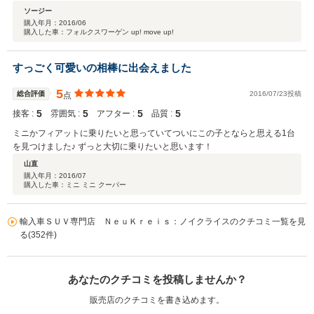
ソージー
購入年月：
2016/06
購入した車：フォルクスワーゲン up! move up!
すっごく可愛いの相棒に出会えました
5
総合評価
2016/07/23投稿
点
5
5
5
5
接客 :
雰囲気 :
アフター :
品質 :
ミニかフィアットに乗りたいと思っていてついにこの子とならと思える1台
を見つけました♪ ずっと大切に乗りたいと思います！
山直
購入年月：
2016/07
購入した車：ミニ ミニ クーパー
輸入車ＳＵＶ専門店 ＮｅｕＫｒｅｉｓ：ノイクライスのクチコミ一覧を見
る(352件)
あなたのクチコミを投稿しませんか？
販売店のクチコミを書き込めます。