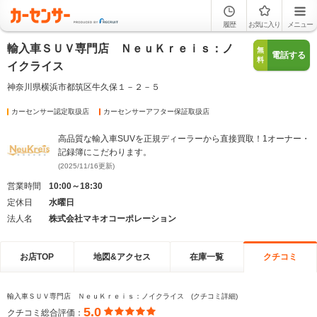
履歴
お気に入り
メニュー
輸入車ＳＵＶ専門店 ＮｅｕＫｒｅｉｓ：ノ
無
電話する
料
イクライス
神奈川県横浜市都筑区牛久保１－２－５
カーセンサー認定取扱店
カーセンサーアフター保証取扱店
高品質な輸入車SUVを正規ディーラーから直接買取！1オーナー・
記録簿にこだわります。
(2025/11/16更新)
営業時間
10:00～18:30
定休日
水曜日
法人名
株式会社マキオコーポレーション
お店TOP
地図&アクセス
在庫一覧
クチコミ
輸入車ＳＵＶ専門店 ＮｅｕＫｒｅｉｓ：ノイクライス (クチコミ詳細)
5.0
クチコミ総合評価：