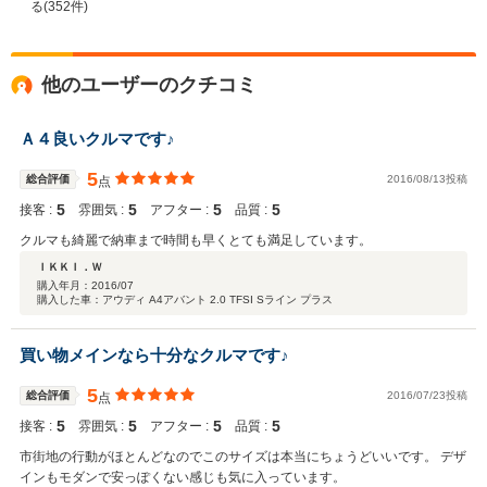
る(352件)
他のユーザーのクチコミ
Ａ４良いクルマです♪
5
総合評価
2016/08/13投稿
点
5
5
5
5
接客 :
雰囲気 :
アフター :
品質 :
クルマも綺麗で納車まで時間も早くとても満足しています。
ＩＫＫＩ．Ｗ
購入年月：
2016/07
購入した車：アウディ A4アバント 2.0 TFSI Sライン プラス
買い物メインなら十分なクルマです♪
5
総合評価
2016/07/23投稿
点
5
5
5
5
接客 :
雰囲気 :
アフター :
品質 :
市街地の行動がほとんどなのでこのサイズは本当にちょうどいいです。 デザ
インもモダンで安っぽくない感じも気に入っています。