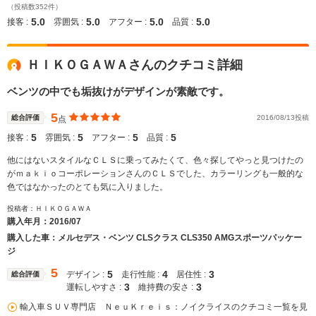
（投稿数352件）
5.0
5.0
5.0
5.0
接客 :
雰囲気 :
アフター :
品質 :
ＨＩＫＯＧＡＷＡさんのクチコミ詳細
ベンツの中でも垢抜けがデザインが素敵です。
5
総合評価
2016/08/13投稿
点
5
5
5
5
接客 :
雰囲気 :
アフター :
品質 :
他にはないスタイルなＣＬＳに乗ってみたくて、色々探してやっと見つけたの
がｍａｋｉｏコーポレーションさんのＣＬＳでした、カラーリングも一般的な
色ではなかったのとても気に入りました。
投稿者：ＨＩＫＯＧＡＷＡ
購入年月：
2016/07
購入した車：メルセデス・ベンツ CLSクラス CLS350 AMGスポーツパッケー
ジ
5
5
4
3
デザイン :
走行性能 :
居住性 :
総合評価
3
3
運転しやすさ :
維持費の安さ :
輸入車ＳＵＶ専門店 ＮｅｕＫｒｅｉｓ：ノイクライスのクチコミ一覧を見