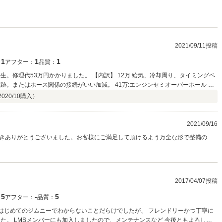
2021/09/11投稿
1
1
1
：
アフター：
品質：
発生。修理代53万円かかりました。 【内訳】 12万:給気、冷却周り、タイミングベ
跡。またはホース関係の接続がいい加減。 41万:エンジンセミオーバーホール ・
改善の為、スラッジまみれのエンジンを分解、スラッジ除去、シリンダーヘッド
2020/10
購入）
理。 【その他要修理箇所】 ・冷房効かない(コンプレッサー故障？) ・サイドギ
 まだ費用は掛かりそうです。 ちなみにこのジムニ
90万で買った私が悪いのか、販売した方が悪いのか… この販売店に直接修理の話
2021/09/16
ーを購入後、不具合が発生。ちゃんとした修理をしてもらえず、費用ばかりかか
きありがとうございました。お客様にご満足して頂けるよう万全な形で整備の方
たからです。 私の件も含め、同販売店にはきちんとした技術も、誠実さもないと
りまして、誠に申し訳ありませんでした。古い車とは言え、確認不足が出てまし
うなハメになります。SUZUKIの大きなポール看板がある販売店に購入の相談が
足して頂けるように誠心誠意をもってご対応していきますので宜しくお願い致し
2017/04/07投稿
5
‐
5
：
アフター：
品質：
。 はじめてのジムニーでわからないことだらけでしたが、 フレンドリーかつ丁寧に
た。 LMSメンバーにも加入しましたので、メンテナンスなど 今後ともよろしく