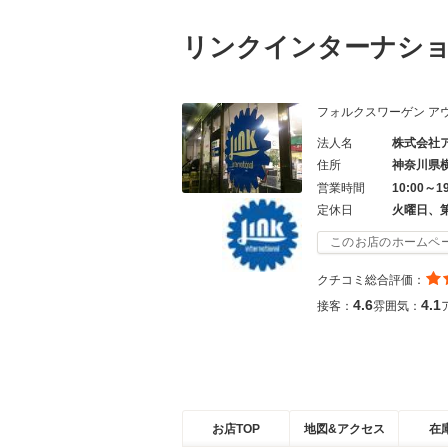
リンクインターナシ
フォルクスワーゲン ア
法人名
株式会社
住所
神奈川県
営業時間
10:00～1
定休日
火曜日、
このお店のホームペ
クチコミ総合評価：
4.6
4.1
接客：
雰囲気：
お店TOP
地図&アクセス
在