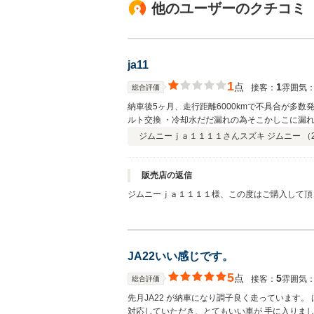
他のユーザーのクチコミ
ja11
1
点
1
接客：
雰囲気
総合評価
納車後5ヶ月、走行距離6000kmで不具合が多数
ルト交換 ・冷却水だだ漏れの為そこかしこに漏れ
エンジンオイルの警告灯ついたり消えたりの症状
ジムニーｊａ１１１１さん
スズキ ジムニー （
他多数パーツを交換、再組立て。おまけにターボ修
アを引き上げ過ぎないと(修理屋さん曰く)かからない ・ギアオイルが減っている
ーは90万で買いました。5ヶ月しか乗れない車を
販売店の返信
をしなかったのは、知り合いも同販売店でジムニ
ジムニーｊａ１１１１様、この度はご購入して頂
ってしまい、結局半年で手放したという話を聞い
も取り組んできたのですが、このような結果にな
感じました。 古い車はよく知っていないと私のよ
まったところ今後ともスタッフ一同、お客様に満
いいようです！
ます。
JA22いい感じです。
5
点
5
接客：
雰囲気
総合評価
先月JA22 が納車になり調子良く走っています
対応していただき、とてもいい車が 手に入りまし