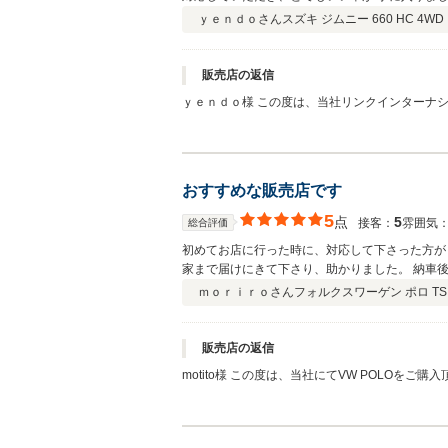
お願いいたします。
ｙｅｎｄｏさん
スズキ ジムニー 660 HC 4WD
販売店の返信
ｙｅｎｄｏ様 この度は、当社リンクインターナシ
より気持ち良くジムニーライフを楽しんで頂ける
い致します。
おすすめな販売店です
5
点
5
接客：
雰囲気
総合評価
初めてお店に行った時に、対応して下さった方が
家まで届けにきて下さり、助かりました。 納車
ｍｏｒｉｒｏさん
フォルクスワーゲン ポロ TS
販売店の返信
motito様 この度は、当社にてVW POLOをご購入頂き、また口コミを頂まして誠にありがとうございます。 車検、修理などお車の
事でしたら、何でもご相談ください！ 今後とも