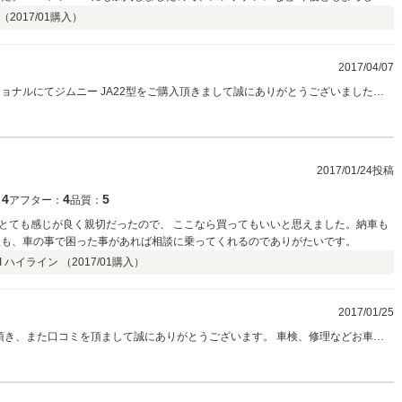
 （
2017/01
購入）
2017/04/07
ョナルにてジムニー JA22型をご購入頂きまして誠にありがとうございました。
ように今後のアフターもフルサポートさせて頂きますので今後ともよろしくお願
2017/01/24投稿
4
4
5
：
アフター：
品質：
とても感じが良く親切だったので、 ここなら買ってもいいと思えました。納車も
後も、車の事で困った事があれば相談に乗ってくれるのでありがたいです。
I ハイライン （
2017/01
購入）
2017/01/25
リンクインターナショナルをよろしくお願い致します。