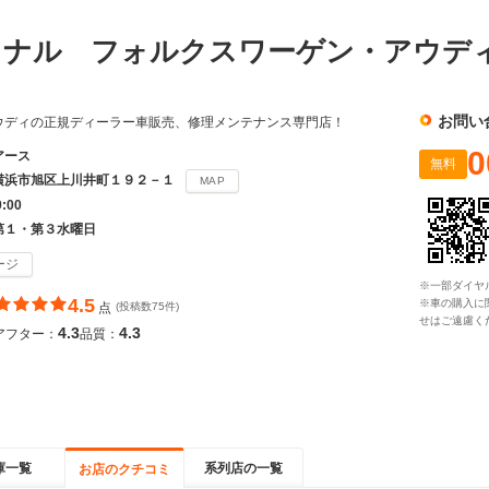
ョナル フォルクスワーゲン・アウ
お問い
ウディの正規ディーラー車販売、修理メンテナンス専門店！
0
アース
無料
横浜市旭区上川井町１９２－１
MAP
9:00
第１・第３水曜日
ージ
※一部ダイヤ
4.5
※車の購入に
点
(投稿数75件)
せはご遠慮く
4.3
4.3
アフター：
品質：
庫一覧
系列店の一覧
お店のクチコミ