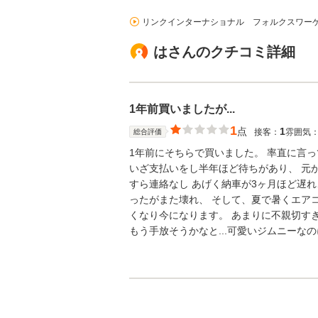
リンクインターナショナル フォルクスワー
はさんのクチコミ詳細
1年前買いましたが...
1
点
1
接客：
雰囲気
総合評価
1年前にそちらで買いました。 率直に言
いざ支払いをし半年ほど待ちがあり、 元
すら連絡なし あげく納車が3ヶ月ほど遅
ったがまた壊れ、 そして、夏で暑くエア
くなり今になります。 あまりに不親切す
もう手放そうかなと...可愛いジムニーな