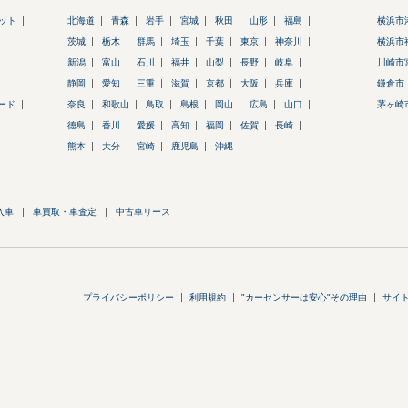
ネット
北海道
青森
岩手
宮城
秋田
山形
福島
横浜市
茨城
栃木
群馬
埼玉
千葉
東京
神奈川
横浜市
新潟
富山
石川
福井
山梨
長野
岐阜
川崎市
静岡
愛知
三重
滋賀
京都
大阪
兵庫
鎌倉市
ロード
奈良
和歌山
鳥取
島根
岡山
広島
山口
茅ヶ崎
徳島
香川
愛媛
高知
福岡
佐賀
長崎
熊本
大分
宮崎
鹿児島
沖縄
入車
車買取・車査定
中古車リース
プライバシーポリシー
利用規約
"カーセンサーは安心"その理由
サイ