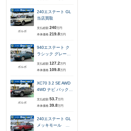
240エステート GL
当店買取
240
支払総額
万円
ボルボ
219.8
本体価格
万円
940エステート ク
ラシック グレー…
127.2
支払総額
万円
ボルボ
109.8
本体価格
万円
XC70 3.2 SE AWD
4WD ナビ バック…
53.7
支払総額
万円
ボルボ
39.8
本体価格
万円
240エステート GL
メッキモール …