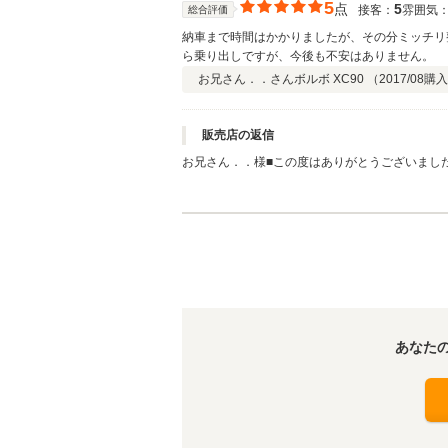
5
点
5
接客：
雰囲気
総合評価
納車まで時間はかかりましたが、その分ミッチリ
ら乗り出しですが、今後も不安はありません。
お兄さん．．さん
ボルボ XC90 （
2017/08
購入
販売店の返信
お兄さん．．様■この度はありがとうございまし
いています！距離を乗られると伺っておりますの
評価をいただき、また、いつもお気遣いいただき
あなた