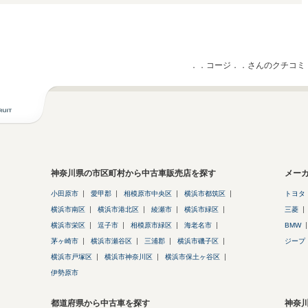
．．コージ．．さんのクチコミ
神奈川県の市区町村から中古車販売店を探す
メー
小田原市
愛甲郡
相模原市中央区
横浜市都筑区
トヨタ
横浜市南区
横浜市港北区
綾瀬市
横浜市緑区
三菱
横浜市栄区
逗子市
相模原市緑区
海老名市
BMW
茅ヶ崎市
横浜市瀬谷区
三浦郡
横浜市磯子区
ジープ
横浜市戸塚区
横浜市神奈川区
横浜市保土ヶ谷区
伊勢原市
都道府県から中古車を探す
神奈