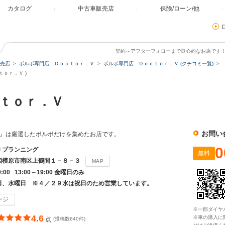
カタログ
中古車販売店
保険/ローン/他
契約～アフターフォローまで良心的なお店です
売店
ボルボ専門店 Ｄｏｃｔｏｒ．Ｖ
ボルボ専門店 Ｄｏｃｔｏｒ．Ｖ (クチコミ一覧)
ｏｒ．Ｖ )
ｃｔｏｒ．Ｖ
お問い
r.V』は厳選したボルボだけを集めたお店です。
0
Ｊプランニング
無料
相模原市南区上鶴間１－８－３
MAP
9:00 13:00～19:00 金曜日のみ
日、水曜日 ※４／２９水は祝日のため営業しています。
ージ
※一部ダイヤ
4.6
※車の購入に
点
(投稿数640件)