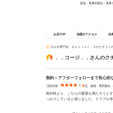
4.6
4.6
接客：
雰囲気：
お店TOP
地図&アクセス
在
ボルボ専門店 Ｄｏｃｔｏｒ．Ｖのクチコミ
．．コージ．．さんのク
契約～アフターフォローまで良心的
4
点
5
接客：
雰囲気
総合評価
契約時より、こちらの要望を満たそうとす
っかりしていると感じました。トラブル等