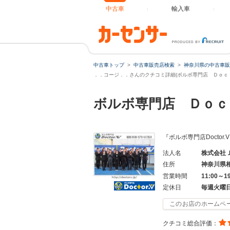
中古車
輸入車
中古車トップ
中古車販売店検索
神奈川県の中古車販
．．コージ．．さんのクチコミ詳細(ボルボ専門店 Ｄｏｃｔ
ボルボ専門店 Ｄｏ
『ボルボ専門店Docto
法人名
株式会社
住所
神奈川県
営業時間
11:00～1
定休日
毎週火曜
このお店のホームペ
クチコミ総合評価：