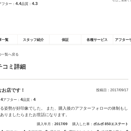
せはご遠慮く
4.4
4.3
アフター：
品質：
庫一覧
スタッフ紹介
保証
各種サービス
アフター
の一覧へ戻る
チコミ詳細
なお店です！
投稿日：
2017/09/17
4
4
4
：
アフター：
品質：
る姿勢が好印象でした。 また、購入後のアフターフォローの体制もし
ありましたらまたお世話になります。
購入年月：
2017/09
購入した車：
ボルボ 850エステート