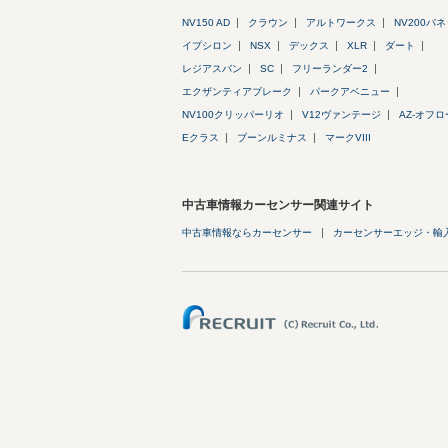
NV150 AD
クラウン
アルトワークス
NV200バ
イプシロン
NSX
デックス
XLR
ダート
レジアスバン
SC
フリーランダー2
エクザンティアブレーク
パークアベニュー
NV100クリッパーリオ
V12ヴァンテージ
AZ-オフ
Eクラス
ブーンルミナス
マークVIII
中古車情報カーセンサー関連サイト
中古車情報ならカーセンサー
カーセンサーエッジ・輸