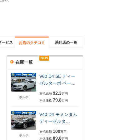
ださい。
サービス
系列店の一覧
お店のクチコミ
NEW
NEW
NEW
NEW
NEW
在庫一覧
V60 D4 SE ディー
ゼルターボ ベー…
92.3
支払総額
万円
ボルボ
79.8
本体価格
万円
V40 D4 モメンタム
ディーゼルタ…
100
支払総額
万円
ボルボ
89.8
本体価格
万円