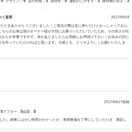
4
4
3
5
3
3
：
デザイン：
走行性能：
居住性：
運転のしやすさ：
維持費の安さ：
コミ返答
2017/09/18
いただきありがとうございました！ご来店の際は見に来ただけとおっしゃっておら
こちらのお車は前のオーナー様が大切にお乗りいただいていたため、その良さが伝
れからが本番ですので、何かありましたらお気軽にお声掛け下さい！お休みの日に
出を作っていただければと思います。今後とも、どうぞよろしくお願いいたしま
2017/09/17投稿
5
5
5
：
アフター：
品質：
した。納車には少し時間がかかったが、車両整備を丁寧にしていただき、満足し