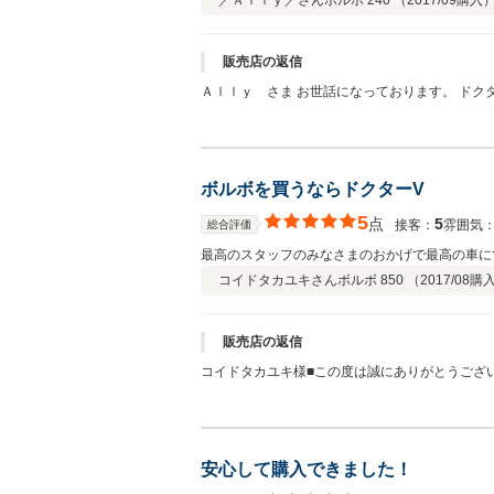
／Ａｌｌｙ／さん
ボルボ 240 （
2017/09
購入
販売店の返信
Ａｌｌｙ さま お世話になっております。 ドク
らのご納車でしたが しっかりとした形でお渡し
生活をより充実したものになるよう 全力でサポ
イフを大いにお楽しみくださいませ！
ボルボを買うならドクターV
5
点
5
接客：
雰囲気
総合評価
最高のスタッフのみなさまのおかげで最高の車に
コイドタカユキさん
ボルボ 850 （
2017/08
購
販売店の返信
コイドタカユキ様■この度は誠にありがとうござ
ただいて、色々お話し伺えればうれしいです。今
お願いいたします！師匠にもよろしくお伝えくだ
安心して購入できました！