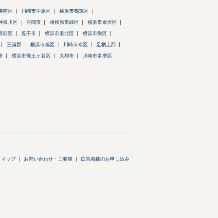
港南区
川崎市中原区
横浜市都筑区
神奈川区
座間市
相模原市緑区
横浜市金沢区
宮前区
逗子市
横浜市港北区
横浜市栄区
三浦郡
横浜市旭区
川崎市幸区
足柄上郡
市
横浜市保土ヶ谷区
大和市
川崎市多摩区
トマップ
お問い合わせ・ご要望
広告掲載のお申し込み