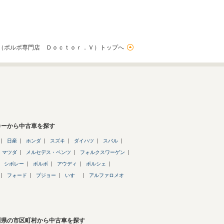
（ボルボ専門店 Ｄｏｃｔｏｒ．Ｖ）トップへ
カーから中古車を探す
日産
ホンダ
スズキ
ダイハツ
スバル
マツダ
メルセデス・ベンツ
フォルクスワーゲン
シボレー
ボルボ
アウディ
ポルシェ
フォード
プジョー
いすゞ
アルファロメオ
川県の市区町村から中古車を探す