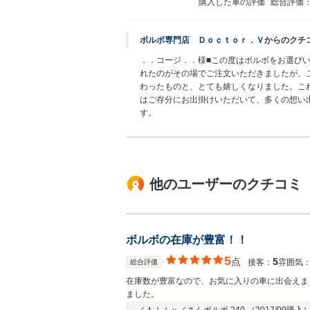
購入した車の評価
総合評価
ボルボ専門店 Ｄｏｃｔｏｒ．Ｖ
からのクチ
．．コージ．．様■この度はボルボをお選び
れたのがその場でご注文いただきましたが、
わったものと、とても嬉しくなりました。こ
はご存分にお出掛けいただいて、多くの想い
す。
他のユーザーのクチコミ
ボルボの在庫が豊富！！
5
点
5
接客：
雰囲気
総合評価
在庫数が豊富なので、お気に入りの車に出会えま
ました。