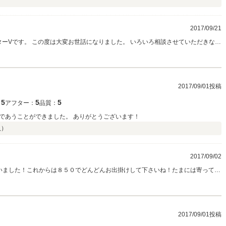
）
2017/09/21
ターVです。 この度は大変お世話になりました。 いろいろ相談させていただきなが
できてご満足いただけたようで大変嬉しく思います！ これからのボルボ２４０との
ートさせて頂きますので今後とも宜しくお願い致します。 是非これからのボルボラ
2017/09/01投稿
5
5
5
：
アフター：
品質：
であうことができました。 ありがとうございます！
入）
2017/09/02
いました！これからは８５０でどんどんお出掛けして下さいね！たまには寄ってい
回はとても良い評価をいただきましてありがとうございます！今後ともよろしく
さいませ！
2017/09/01投稿