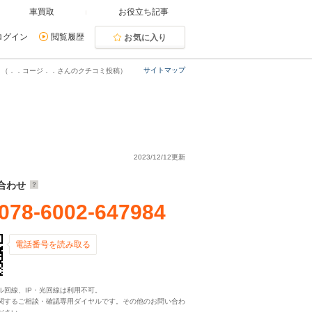
車買取
お役立ち記事
ログイン
閲覧履歴
お気に入り
サイトマップ
！（．．コージ．．さんのクチコミ投稿）
2023/12/12更新
合わせ
078-6002-647984
電話番号を読み取る
ル回線、IP・光回線は利用不可。
関するご相談・確認専用ダイヤルです。その他のお問い合わ