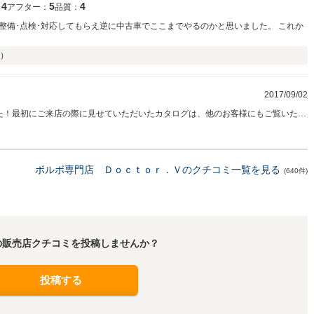
4
5
4
：
アフター：
品質：
整備･点検･対応してもらえ逆に中古車でここまでやるのかと思いました。 これか
）
2017/09/02
た！最初にご来店の際に見せていただいたカタログは、他のお客様にもご覧いただ
で、何か気になるところがありましたらお気軽にお声掛け下さい。この度は高い
まして心から感謝申し上げます。今後ともどうぞよろしくお願いいたします。
ボルボ専門店 Ｄｏｃｔｏｒ．Ｖのクチコミ一覧を見る
(640件)
の販売店クチコミを投稿しませんか？
投稿する