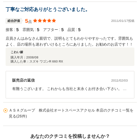
す。 この度は貴重なご意見、アドバイス有難うございました。
丁寧なご対応ありがとうございました。
5
総合評価
2011/01/17投稿
点
5
5
5
5
接客 :
雰囲気 :
アフター :
品質 :
店員さんはみなさん親切で、説明もとてもわかりやすかったです。雰囲気も
よく、店の場所も迷わずいけるところにありました。お勧めのお店です！！
こわい嫁
購入年月：
2008/08
購入した車：スズキ ワゴンR 660 RX
販売店の返信
2011/02/03
有難うございます。 これからも当社と末永くお付き合い下さい。 こ
の度は本当に有難うございます。
ＡＳＡグループ 株式会社オートスペースアクセル 本店のクチコミ一覧を
見る(26件)
あなたのクチコミを投稿しませんか？