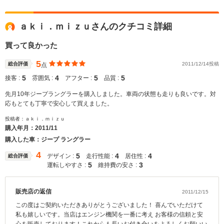
ａｋｉ．ｍｉｚｕさんのクチコミ詳細
買って良かった
5
総合評価
2011/12/14投稿
点
5
4
5
5
接客 :
雰囲気 :
アフター :
品質 :
先月10年ジープラングラーを購入しました。車両の状態も走りも良いです。対
応もとても丁寧で安心して買えました。
投稿者：ａｋｉ．ｍｉｚｕ
購入年月：
2011/11
購入した車：ジープ ラングラー
4
5
4
4
デザイン :
走行性能 :
居住性 :
総合評価
5
3
運転しやすさ :
維持費の安さ :
販売店の返信
2011/12/15
この度はご契約いただきありがとうございました！ 喜んでいただけて
私も嬉しいです。当店はエンジン機関を一番に考え お客様の信頼と安