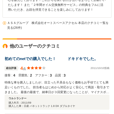
心を販売しております！これからも長いお付き合いをよろしくお願いい
たします！ また「２年間オイル交換無料サービス」の特典をフルに活
用いただき、お顔を拝見できることを楽しみにしております！
ＡＳＡグループ 株式会社オートスペースアクセル 本店のクチコミ一覧を
見る(26件)
他のユーザーのクチコミ
初めてのnetでの購入でした！ ドキドキでした。
4
総合評価
2011/10/10投稿
点
4
2
3
3
接客 :
雰囲気 :
アフター :
品質 :
特殊な車を購入しましたが、目立った不具合もなく価格もお手頃でとても満
足いくものでした。 担当者もはじめから対応がよく安心して商談・取引きで
きました。 最後の最後で、納車日が３回変更になったことが、マイナスポイ
ントですね。
ウルトランナー
購入年月：
2011/09
購入した車：日産 バネットトラック 1.8 DX ダブルタイヤ