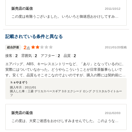
販売店の返信
2011/10/12
この度は有難うございました。 いろいろと御迷惑おかけしてすみま
せんでした。 また何かありましたら宜しくお願いします。
記載されている条件と異なる
2
総合評価
2011/01/20投稿
点
2
2
2
2
接客 :
雰囲気 :
アフター :
品質 :
エアバッグ、ABS、キーレスエントリーなど、「あり」となっているのに、
実際にはついていなかった。どうやらこういうことが日常茶飯事らしいで
す。安くて、品質もそこそこなのでよいのですが、購入の際には契約前に記
載内容と実際の車両の仕様を確認したほうがよいと思います。
ｈａやまぞう
購入年月：
2011/01
購入した車：三菱 デリカスペースギア 3.0 エクシード ロング クリスタルライトルー
フ
販売店の返信
2011/02/03
この度は、大変ご迷惑をおかけしすみませんでした。 このような事
が日常茶飯事ではありませんが、無い様に気お付けさせて頂きま