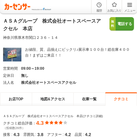
履歴
お気に入り
メニュー
ＡＳＡグループ 株式会社オートスペースア
無
電話する
料
クセル 本店
神奈川県厚木市関口２３６－１４
お値段、質、品揃えにビックリ♪展示車１００台！総在庫４００
台！まずはご来店！！
営業時間
09:00～19:00
定休日
無し
法人名
株式会社オートスペースアクセル
お店TOP
地図&アクセス
在庫一覧
クチコミ
ＡＳＡグループ 株式会社オートスペースアクセル 本店(クチコミ詳細)
4.3
クチコミ総合評価：
（投稿数26件）
4.3
3.8
4.2
4.2
接客 :
雰囲気 :
アフター :
品質 :