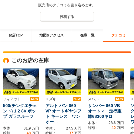
販売店のクチコミを書き込めます。
投稿する
お店TOP
地図&アクセス
在庫一覧
クチコミ
このお店の在庫
フィアット
スズキ
スバル
ス
NEW
NEW
NEW
500(チンクエチェ
アルト バン 660
サンバー 660 VB
ソ
ント) 1.2 8V ポッ
VP オートギヤシフ
オートマ 走行距
プ ガラスルーフ
ト キーレス ワン
離68300キロ
…
オー…
本体：
28.6
万円
総額：
40
万円
本体：
31.9
万円
本体：
27.5
万円
本
総額：
48
万円
総額：
37
万円
総