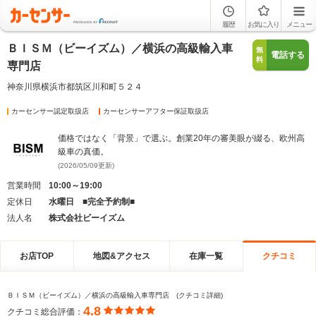
履歴
お気に入り
メニュー
ＢＩＳＭ（ビーイズム）／横浜の高級輸入車
無
電話する
料
専門店
神奈川県横浜市都筑区川和町５２４
カーセンサー認定取扱店
カーセンサーアフター保証取扱店
価格ではなく「背景」で選ぶ。創業20年の審美眼が綴る、欧州高
級車の真価。
(2026/05/09更新)
営業時間
10:00～19:00
定休日
水曜日 ■完全予約制■
法人名
株式会社ビーイズム
お店TOP
地図&アクセス
在庫一覧
クチコミ
ＢＩＳＭ（ビーイズム）／横浜の高級輸入車専門店 (クチコミ詳細)
4.8
クチコミ総合評価：