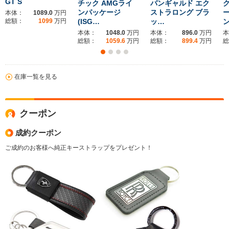
GT S
チック AMGライ
バンギャルド エク
ク
ンパッケージ
ストラロング ブラ
本体：
1089.0
万円
総額：
1099
万円
(ISG…
ッ…
ン
本体：
1048.0
万円
本体：
896.0
万円
本
総額：
1059.6
万円
総額：
899.4
万円
総
在庫一覧を見る
クーポン
成約クーポン
ご成約のお客様へ純正キーストラップをプレゼント！