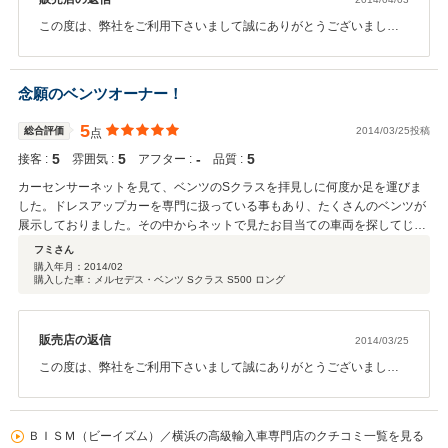
この度は、弊社をご利用下さいまして誠にありがとうございまし
た。お仕事がお忙しい中、ご来店下さいまして即決頂きました。ご
納車前の整備もしっかりと実施させて頂きましたのでご安心下さ
い。ご納車後のメンテナンスも弊社をご利用頂けると幸いでござい
念願のベンツオーナー！
ます。オイル交換から重整備までご対応させて頂きますので今後と
も引き続き宜しくお願い致します。
5
総合評価
2014/03/25投稿
点
5
5
‐
5
接客 :
雰囲気 :
アフター :
品質 :
カーセンサーネットを見て、ベンツのSクラスを拝見しに何度か足を運びま
した。ドレスアップカーを専門に扱っている事もあり、たくさんのベンツが
展示しておりました。その中からネットで見たお目当ての車両を探してじっ
くりと見させて頂きました。担当して下さったスタッフの方の接客が丁寧で
フミさん
とても好印象を受けました。他のスタッフの方たちも対応が良く気持ちの良
購入年月：
2014/02
購入した車：メルセデス・ベンツ Sクラス S500 ロング
いお店でした！担当の方には納車まで色々とアドバイスを頂き、大変助かり
ました。お蔭様で念願のベンツオーナーになる事が出来まして本当にありが
とうございました。今後もメンテナンス等でお世話になるかと思いますので
宜しくお願い致します。
販売店の返信
2014/03/25
この度は、弊社をご利用下さいまして誠にありがとうございまし
た。無事にご納車も終え、ご満足頂けた様でホッとしております。
ご家族揃って何度もご来店頂きまして本当にありがとうございまし
た。お客様、念願のベンツオーナーへのお手伝いをさせて頂きまし
ＢＩＳＭ（ビーイズム）／横浜の高級輸入車専門店のクチコミ一覧を見る
た事を大変、嬉しく思っております。今後も修理や車検等で引き続