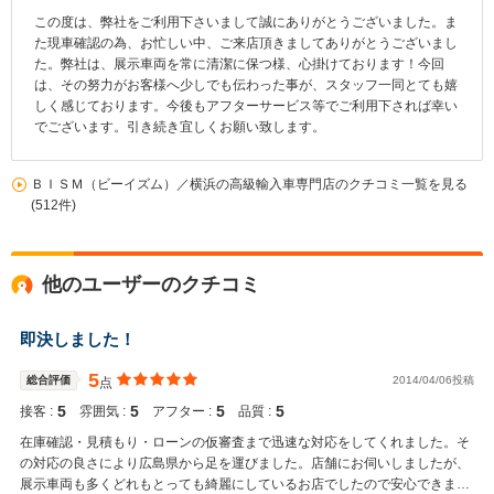
この度は、弊社をご利用下さいまして誠にありがとうございました。ま
た現車確認の為、お忙しい中、ご来店頂きましてありがとうございまし
た。弊社は、展示車両を常に清潔に保つ様、心掛けております！今回
は、その努力がお客様へ少しでも伝わった事が、スタッフ一同とても嬉
しく感じております。今後もアフターサービス等でご利用下されば幸い
でございます。引き続き宜しくお願い致します。
ＢＩＳＭ（ビーイズム）／横浜の高級輸入車専門店のクチコミ一覧を見る
(512件)
他のユーザーのクチコミ
即決しました！
5
総合評価
2014/04/06投稿
点
5
5
5
5
接客 :
雰囲気 :
アフター :
品質 :
在庫確認・見積もり・ローンの仮審査まで迅速な対応をしてくれました。そ
の対応の良さにより広島県から足を運びました。店舗にお伺いしましたが、
展示車両も多くどれもとっても綺麗にしているお店でしたので安心できまし