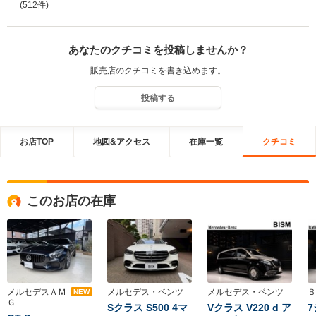
(512件)
きお手伝いをさせて頂ければと思っております。今後とも末永いお
付き合いを宜しくお願い致します。
あなたのクチコミを投稿しませんか？
販売店のクチコミを書き込めます。
投稿する
お店TOP
地図&アクセス
在庫一覧
クチコミ
このお店の在庫
メルセデスＡＭ
メルセデス・ベンツ
メルセデス・ベンツ
Ｂ
NEW
Ｇ
Sクラス S500 4マ
Vクラス V220 d ア
7