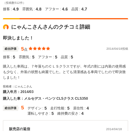
（投稿数512件）
4.9
4.8
4.6
4.7
接客 :
雰囲気 :
アフター :
品質 :
にゃんこさんさんのクチコミ詳細
即決しました！
5
総合評価
2014/04/18投稿
点
5
5
5
5
接客 :
雰囲気 :
アフター :
品質 :
購入した車両は、７年落ちのＣＬＳクラスですが、年式の割には内装の使用感
も少なく、外装の状態も綺麗でした。とても清潔感ある車両でしたので即決致
しました！
投稿者：にゃんこさん
購入年月：
2014/03
購入した車：メルセデス・ベンツ CLSクラス CLS350
5
5
5
4
デザイン :
走行性能 :
居住性 :
総合評価
5
4
運転しやすさ :
維持費の安さ :
販売店の返信
2014/04/18