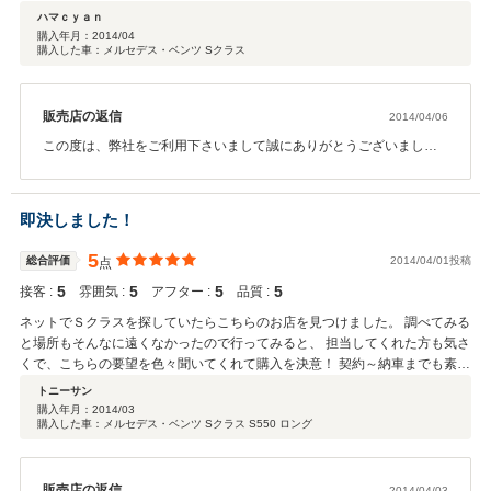
た。気持ちの良い購入ができましたのでとても満足しております。納車まで
ハマｃｙａｎ
が楽しみです！
購入年月：
2014/04
購入した車：メルセデス・ベンツ Sクラス
販売店の返信
2014/04/06
この度は、弊社をご利用下さいまして誠にありがとうございまし
た。ご遠方にも関わらずご来店下さった事に大変、感謝しておりま
す。お客様にお会いして色々なお話をさせて頂き、楽しい時間を過
ごさせて頂きました。お目当てのお車にもＯＫサインで即、契約！
即決しました！
本当にありがとうございました。ご納車まで少々、お時間がござい
ますが、お車がお手元に届きましたら、ご夫婦仲良くドライブをお
5
総合評価
2014/04/01投稿
点
楽しみ下さい！引き続き宜しくお願い致します。
5
5
5
5
接客 :
雰囲気 :
アフター :
品質 :
ネットでＳクラスを探していたらこちらのお店を見つけました。 調べてみる
と場所もそんなに遠くなかったので行ってみると、 担当してくれた方も気さ
くで、こちらの要望を色々聞いてくれて購入を決意！ 契約～納車までも素早
い対応でほぼ最短での納車で大変満足しています。
トニーサン
購入年月：
2014/03
購入した車：メルセデス・ベンツ Sクラス S550 ロング
販売店の返信
2014/04/03