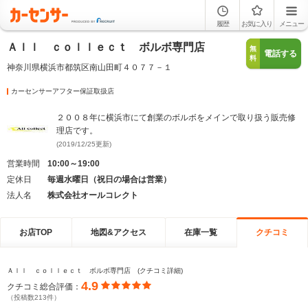
履歴
お気に入り
メニュー
Ａｌｌ ｃｏｌｌｅｃｔ ボルボ専門店
無
電話する
料
神奈川県横浜市都筑区南山田町４０７７－１
カーセンサーアフター保証取扱店
２００８年に横浜市にて創業のボルボをメインで取り扱う販売修
理店です。
(2019/12/25更新)
営業時間
10:00～19:00
定休日
毎週水曜日（祝日の場合は営業）
法人名
株式会社オールコレクト
お店TOP
地図&アクセス
在庫一覧
クチコミ
Ａｌｌ ｃｏｌｌｅｃｔ ボルボ専門店 (クチコミ詳細)
4.9
クチコミ総合評価：
（投稿数213件）