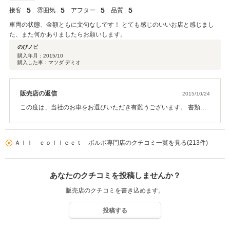
5
5
5
5
接客 :
雰囲気 :
アフター :
品質 :
車両の状態、金額ともに文句なしです！ とても感じのいいお店と感じまし
た、また何かありましたらお願いします。
のびノビ
購入年月：
2015/10
購入した車：マツダ デミオ
販売店の返信
2015/10/24
この度は、当社のお車をお選びいただき有難うございます。 書類な
ど届けていただいた時のバイク凄かったです！！ S様ですとメンテ
ナンスなどご自身でやられてしまうかもしれませんが、何かござい
ましたらお気軽にご連絡ください。 今後ともオールコレクトをよろ
Ａｌｌ ｃｏｌｌｅｃｔ ボルボ専門店のクチコミ一覧を見る(213件)
しくお願いいたします。
あなたのクチコミを投稿しませんか？
販売店のクチコミを書き込めます。
投稿する