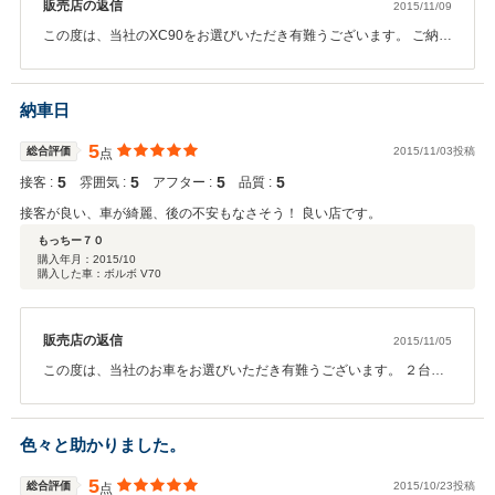
販売店の返信
2015/11/09
この度は、当社のXC90をお選びいただき有難うございます。 ご納車
までに色々とございましたが何とかK様のご希望通りの仕上がりにな
りホッとしております。 当社では、車検整備はもちろんの事カスタ
ムも力を入れておりますので今後何かございましたらお気軽にご相
納車日
談ください。 ご自身でも整備をされると思いますが、わからない事
などございましたらお電話でも構いませんのでどんどんおたずね下
5
総合評価
2015/11/03投稿
点
さい。 今後ともよろしくお願いいたします。
5
5
5
5
接客 :
雰囲気 :
アフター :
品質 :
接客が良い、車が綺麗、後の不安もなさそう！ 良い店です。
もっちー７０
購入年月：
2015/10
購入した車：ボルボ V70
販売店の返信
2015/11/05
この度は、当社のお車をお選びいただき有難うございます。 ２台並
べてじっくりご検討いただけるのも当社の強みかと思います。 M様
のご納得の一台が見つかり私も嬉しく思います。 これからもなが～
いお付き合いよろしくお願いいたします！
色々と助かりました。
5
総合評価
2015/10/23投稿
点