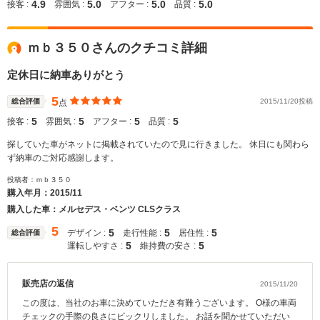
4.9
5.0
5.0
5.0
接客 :
雰囲気 :
アフター :
品質 :
ｍｂ３５０さんのクチコミ詳細
定休日に納車ありがとう
5
総合評価
2015/11/20投稿
点
5
5
5
5
接客 :
雰囲気 :
アフター :
品質 :
探していた車がネットに掲載されていたので見に行きました。 休日にも関わら
ず納車のご対応感謝します。
投稿者：ｍｂ３５０
購入年月：
2015/11
購入した車：メルセデス・ベンツ CLSクラス
5
5
5
5
デザイン :
走行性能 :
居住性 :
総合評価
5
5
運転しやすさ :
維持費の安さ :
販売店の返信
2015/11/20
この度は、当社のお車に決めていただき有難うございます。 O様の車両
チェックの手際の良さにビックリしました。 お話を聞かせていただい