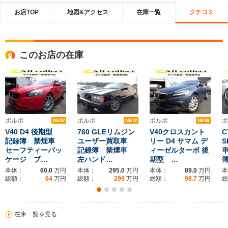
お店TOP
地図&アクセス
在庫一覧
クチコミ
このお店の在庫
ボルボ
ボルボ
ボルボ
ボ
NEW
NEW
NEW
V40 D4 後期型
760 GLEリムジン
V40クロスカント
C
記録簿 禁煙車
ユーザー買取車
リー D4 サマム デ
S
セーフティーパッ
記録簿 禁煙車
ィーゼルターボ 後
ケージ ブ…
左ハンド…
期型 …
本体：
60.0
万円
本体：
295.0
万円
本体：
89.0
万円
本
総額：
64
万円
総額：
299
万円
総額：
98.7
万円
総
在庫一覧を見る