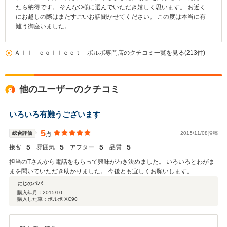
たら納得です。 そんなO様に選んでいただき嬉しく思います。 お近く
にお越しの際はまたすごいお話聞かせてください。 この度は本当に有
難う御座いました。
Ａｌｌ ｃｏｌｌｅｃｔ ボルボ専門店のクチコミ一覧を見る(213件)
他のユーザーのクチコミ
いろいろ有難うございます
5
総合評価
2015/11/08投稿
点
5
5
5
5
接客 :
雰囲気 :
アフター :
品質 :
担当のTさんから電話をもらって興味がわき決めました。 いろいろとわがま
まを聞いていただき助かりました。 今後とも宜しくお願いします。
にじのパパ
購入年月：
2015/10
購入した車：ボルボ XC90