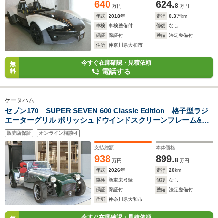
640
624.
8
万円
万円
年式
2018
年
走行
0.3
万km
車検
車検整備付
修復
なし
保証
保証付
整備
法定整備付
住所
神奈川県大和市
今すぐ在庫確認・見積依頼
無
電話する
料
ケータハム
セブン170 SUPER SEVEN 600 Classic Edition 格子型ラジ
エーターグリル ポリッシュドウインドスクリーンフレーム&ス
タンシオン&サイレンサー フィラーキャップ フレアーウイング
販売店保証
オンライン相談可
レッドレザーシート レッドコートダッシュボード
支払総額
本体価格
938
899.
8
万円
万円
年式
2026
年
走行
20
km
車検
新車未登録
修復
なし
保証
保証付
整備
法定整備付
住所
神奈川県大和市
今すぐ在庫確認・見積依頼