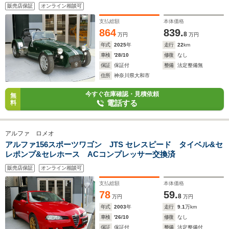
販売店保証
オンライン相談可
支払総額
本体価格
864
839.
8
万円
万円
年式
2025
年
走行
22
km
車検
'28/10
修復
なし
保証
保証付
整備
法定整備無
住所
神奈川県大和市
今すぐ在庫確認・見積依頼
無
電話する
料
アルファ ロメオ
アルファ156スポーツワゴン JTS セレスピード タイベル&セ
レポンプ&セレホース ACコンプレッサー交換済
販売店保証
オンライン相談可
支払総額
本体価格
78
59.
8
万円
万円
年式
2003
年
走行
9.1
万km
車検
'26/10
修復
なし
保証
保証付
整備
法定整備付