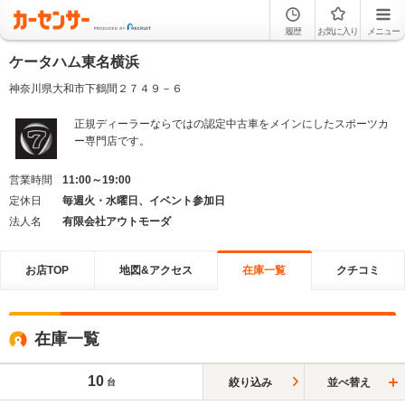
履歴
お気に入り
メニュー
ケータハム東名横浜
神奈川県大和市下鶴間２７４９－６
正規ディーラーならではの認定中古車をメインにしたスポーツカ
ー専門店です。
営業時間
11:00～19:00
定休日
毎週火・水曜日、イベント参加日
法人名
有限会社アウトモーダ
お店TOP
地図&アクセス
在庫一覧
クチコミ
在庫一覧
10
絞り込み
並べ替え
台