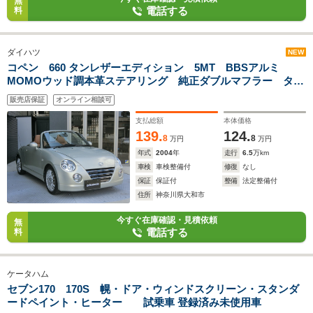
無
電話する
料
ダイハツ
NEW
コペン 660 タンレザーエディション 5MT BBSアルミ
MOMOウッド調本革ステアリング 純正ダブルマフラー タン
レザーシート(ヒーター付き) アルティメットIIグリル 2DINナ
販売店保証
オンライン相談可
ビ ETC
支払総額
本体価格
139.
124.
8
8
万円
万円
年式
2004
年
走行
6.5
万km
車検
車検整備付
修復
なし
保証
保証付
整備
法定整備付
住所
神奈川県大和市
今すぐ在庫確認・見積依頼
無
電話する
料
ケータハム
セブン170 170S 幌・ドア・ウィンドスクリーン・スタンダ
ードペイント・ヒーター 試乗車 登録済み未使用車