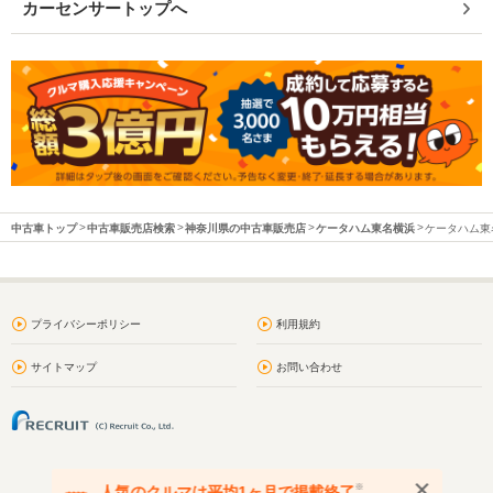
カーセンサートップへ
中古車トップ
中古車販売店検索
神奈川県の中古車販売店
ケータハム東名横浜
ケータハム東名
プライバシーポリシー
利用規約
サイトマップ
お問い合わせ
※
人気のクルマは平均1ヶ月で掲載終了