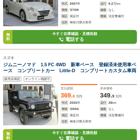
年式
2007
年
走行
9.2
万km
車検
'27/09
修復
なし
保証
保証付
整備
法定整備付
住所
神奈川県大和市
今すぐ在庫確認・見積依頼
無
電話する
料
スズキ
ジムニーノマド 1.5 FC 4WD 新車ベース 登録済未使用車ベ
ース コンプリートカー Little-D コンプリートカスタム車両
販売店保証
オンライン相談可
支払総額
本体価格
369.
349.
6
9
万円
万円
年式
2026
年
走行
28
km
車検
'29/04
修復
なし
保証
保証付
整備
法定整備付
住所
神奈川県大和市
今すぐ在庫確認・見積依頼
無
電話する
料