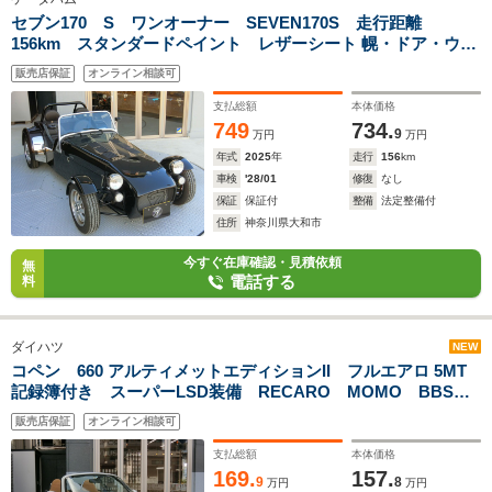
セブン170 S ワンオーナー SEVEN170S 走行距離
156km スタンダードペイント レザーシート 幌・ドア・ウィ
ンドスクリーン ヒーター 85HP
販売店保証
オンライン相談可
支払総額
本体価格
749
734.
9
万円
万円
年式
2025
年
走行
156
km
車検
'28/01
修復
なし
保証
保証付
整備
法定整備付
住所
神奈川県大和市
今すぐ在庫確認・見積依頼
無
電話する
料
ダイハツ
NEW
コペン 660 アルティメットエディションII フルエアロ 5MT
記録簿付き スーパーLSD装備 RECARO MOMO BBS
BILSTEIN
販売店保証
オンライン相談可
支払総額
本体価格
169.
157.
9
8
万円
万円