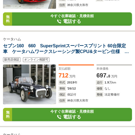
住所
神奈川県大和市
今すぐ在庫確認・見積依頼
無
電話する
料
ケータハム
セブン160 660 SuperSprintスーパースプリント 60台限定
車 ケータハムワークスレーシング製CPU&タービン仕様
96psチューンドエンジン LSD装備 1960年代レーシングエッ
販売店保証
オンライン相談可
センススペシャルモデル
支払総額
本体価格
712
697.
8
万円
万円
年式
2019
年
走行
1.9
万km
車検
'26/12
修復
なし
保証
保証付
整備
法定整備付
住所
神奈川県大和市
今すぐ在庫確認・見積依頼
無
電話する
料
ケータハム