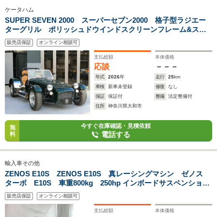
ケータハム
SUPER SEVEN 2000 スーパーセブン2000 格子型ラジエー
ターグリル ポリッシュドウインドスクリーンフレーム&スタ
ンシオン ポリッシュドサイレンサー サテンシルバーフィラ
販売店保証
オンライン相談可
ーキャップ ロングフロントウイング スペアホイール&キャ
リア
支払総額
本体価格
応談
－－－
年式
2026
年
走行
25
km
車検
新車未登録
修復
なし
保証
保証付
整備
法定整備付
住所
神奈川県大和市
今すぐ在庫確認・見積依頼
無
電話する
料
輸入車その他
ZENOS E10S ZENOS E10S 真レーシングマシン ゼノス
ターボ E10S 車重800kg 250hp インボードサスペンション
アルミメインフレーム ハニカムドライカーボンコクピット
販売店保証
オンライン相談可
支払総額
本体価格