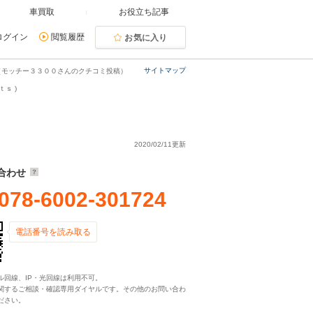
車買取
お役立ち記事
ログイン
閲覧履歴
お気に入り
サイトマップ
（モッチー３３００さんのクチコミ投稿）
ｓ )
2020/02/11更新
合わせ
078-6002-301724
電話番号を読み取る
ル回線、IP・光回線は利用不可。
関するご相談・確認専用ダイヤルです。その他のお問い合わ
ださい。