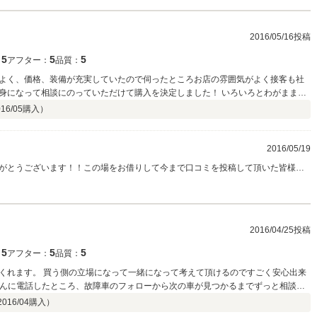
2016/05/16投稿
5
5
5
：
アフター：
品質：
てもよく、価格、装備が充実していたので伺ったところお店の雰囲気がよく接客も社
身になって相談にのっていただけて購入を決定しました！ いろいろとわがままも
も付いて来ていただけるとのことでアフターサービスも最高です！ まだ納車待ち
16/05
購入）
！
2016/05/19
がとうございます！！この場をお借りして今まで口コミを投稿して頂いた皆様も
いい決断にわたしも金額頑張り過ぎちゃいました笑。 お互いに納得のいくお話が
は絶対ですもんね！これからも花澤を宜しくお願い致します！！
2016/04/25投稿
5
5
5
：
アフター：
品質：
くれます。 買う側の立場になって一緒になって考えて頂けるのですごく安心出来
sさんに電話したところ、故障車のフォローから次の車が見つかるまでずっと相談に
らの条件を聞いて根気強く探して頂き、納得の行く良い車を見つけ事が出来まし
2016/04
購入）
ざいました！