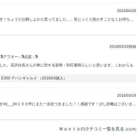
2016/04/26
す！ちょうどお願しよかと思ってました。。笑じっくり急かすことなくお待ち頂
．ａｋｉｒａさんに少しでも感謝の想いを形にしようと思い。バンパー小傷をキ
・・・なのにこの評価に恐縮です。ちなみに綺麗に直りました！一回で決まらず
付き合いが出来るように頑張りますんで何卒よろしくお願いいたします！
2016/03/16投稿
5
5
5
：
アフター：
品質：
した。花沢社長さんの車に対する姿勢・対応素晴らしいと思います。これからも
E350 アバンギャルド （
2016/03
購入）
2016/03/16
m(_ _)m１００件にまた一歩近づきました！！感謝です！少し距離はございます
や買取なんでも行ってます！まずは花澤にご相談ください！ これも何かのご縁な
Ｗａｎｔｓのクチコミ一覧を見る
(121件)