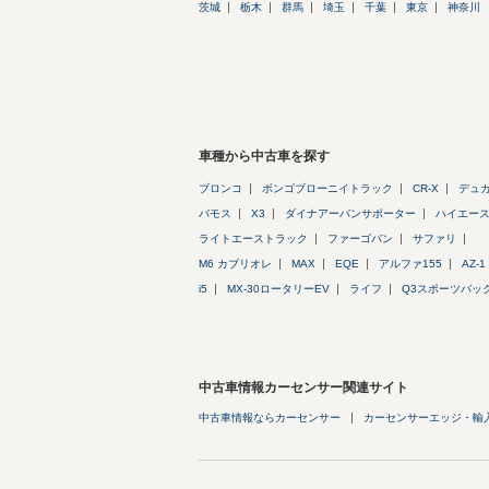
茨城
栃木
群馬
埼玉
千葉
東京
神奈川
車種から中古車を探す
ブロンコ
ボンゴブローニイトラック
CR-X
デュ
バモス
X3
ダイナアーバンサポーター
ハイエー
ライトエーストラック
ファーゴバン
サファリ
M6 カブリオレ
MAX
EQE
アルファ155
AZ-1
i5
MX-30ロータリーEV
ライフ
Q3スポーツバッ
中古車情報カーセンサー関連サイト
中古車情報ならカーセンサー
カーセンサーエッジ・輸