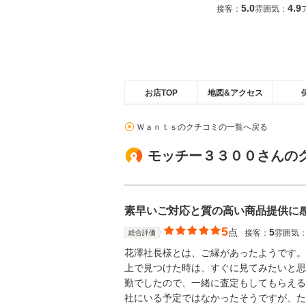
5.0
4.9
接客：
雰囲気：
お店TOP
地図&アクセス
Ｗａｎｔｓのクチコミの一覧へ戻る
モッチー３３００さんの
素早いご対応と質の高い商品提供に
5
点
5
接客：
雰囲気
総合評価
花澤社長様とは、ご縁があったようです。 
上で見つけた時は、すぐに見てみたいと思
勤でしたので、一緒に査定もしてもらえる
社にいる予定ではなかったそうですが、た