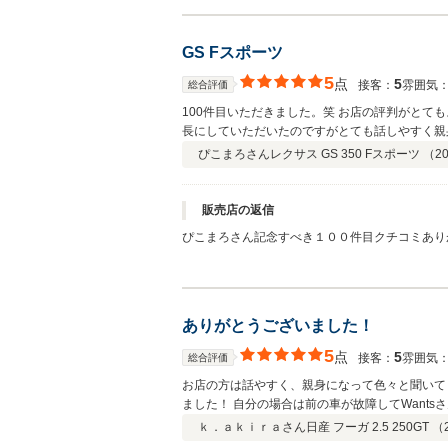
GS Fスポーツ
5
点
5
接客：
雰囲気
総合評価
100件目いただきました。笑 お店の評判がと
長にしていただいたのですがとても話しやすく親
聞いていただき不安であった新車保証の継承など
ぴこまろさん
レクサス GS 350 Fスポーツ （
20
ですがこれからも長いお付き合いをお願いします
販売店の返信
ぴこまろさん記念すべき１００件目クチコミあり
ありがとうございました！ぴこまろさんの気持ち
でき感謝です。永いお付き合いのうえでいい関係
ありがとうございました！
5
点
5
接客：
雰囲気
総合評価
お店の方は話やすく、親身になって色々と聞いて
ました！ 自分の場合は前の車が故障してWant
乗ってもらえて助かりました！ 新しい車もこち
ｋ．ａｋｉｒａさん
日産 フーガ 2.5 250GT （
た！ おすすめの出来るお店です！ ありがとうご