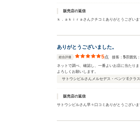
販売店の返信
ｋ．ａｋｉｒａさんクチコミありがとうございま
いき私の方こそ大変感謝をしております。そのｋ
レイに直しましたが・・キレイに直ってない始末
すみませんでしたm(_ _)mこれからもいいお
ありがとうございました。
5
点
5
接客：
雰囲気
総合評価
ネットで調べ、確認し、一番よいお店に当たりま
よろしくお願いします。
サトウシビルさん
メルセデス・ベンツ Eクラス 
販売店の返信
サトウシビルさん早々口コミありがとうございます
が片道３時間なら私の活動圏内です笑。板金修理
ので永いお付き合いを宜しくお願いいたします！