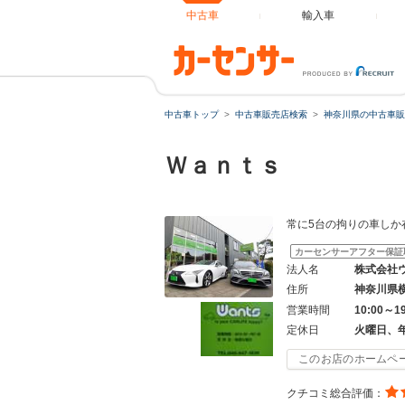
中古車
輸入車
中古車トップ
中古車販売店検索
神奈川県の中古車販
Ｗａｎｔｓ
常に5台の拘りの車しか
カーセンサーアフター保証
法人名
株式会社
住所
神奈川県
営業時間
10:00～1
定休日
火曜日、
このお店のホームペ
クチコミ総合評価：