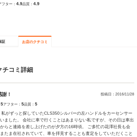
4.9
4.9
アフター：
品質：
保証
お店のクチコミ
クチコミ詳細
感謝！
投稿日：
2016/11/28
5
5
5
：
アフター：
品質：
私がずっと探していたCLS350シルバーの左ハンドルをカーセンサー
いました。 会社に車で行くことはあまりない私ですが、その日は車出
からと連絡を差し上げたのが夕方の16時頃。 ご多忙の花澤社長も会
またま在社されていて、車を拝見することも査定をしていただくこと