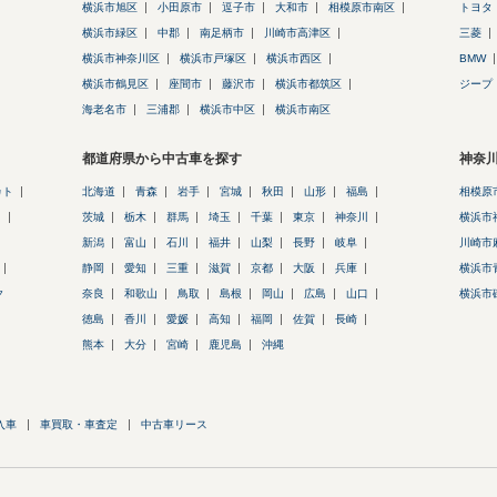
横浜市旭区
小田原市
逗子市
大和市
相模原市南区
トヨタ
横浜市緑区
中郡
南足柄市
川崎市高津区
三菱
横浜市神奈川区
横浜市戸塚区
横浜市西区
BMW
横浜市鶴見区
座間市
藤沢市
横浜市都筑区
ジープ
海老名市
三浦郡
横浜市中区
横浜市南区
都道府県から中古車を探す
神奈
カト
北海道
青森
岩手
宮城
秋田
山形
福島
相模原
ス
茨城
栃木
群馬
埼玉
千葉
東京
神奈川
横浜市
新潟
富山
石川
福井
山梨
長野
岐阜
川崎市
静岡
愛知
三重
滋賀
京都
大阪
兵庫
横浜市
ク
奈良
和歌山
鳥取
島根
岡山
広島
山口
横浜市
徳島
香川
愛媛
高知
福岡
佐賀
長崎
熊本
大分
宮崎
鹿児島
沖縄
入車
車買取・車査定
中古車リース