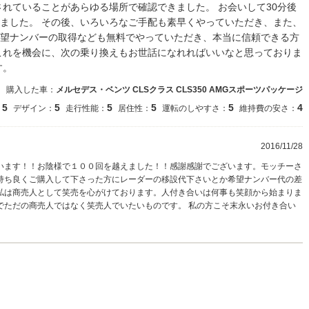
されていることがあらゆる場所で確認できました。 お会いして30分後
ました。 その後、いろいろなご手配も素早くやっていただき、また、
望ナンバーの取得なども無料でやっていただき、本当に信頼できる方
これを機会に、次の乗り換えもお世話になれればいいなと思っておりま
す。
購入した車：
メルセデス・ベンツ CLSクラス CLS350 AMGスポーツパッケージ
5
5
5
5
5
4
：
デザイン：
走行性能：
居住性：
運転のしやすさ：
維持費の安さ：
2016/11/28
います！！お陰様で１００回を越えました！！感謝感謝でございます。モッチーさ
持ち良くご購入して下さった方にレーダーの移設代下さいとか希望ナンバー代の差
私は商売人として笑売を心がけております。人付き合いは何事も笑顔から始まりま
でただの商売人ではなく笑売人でいたいものです。 私の方こそ末永いお付き合い