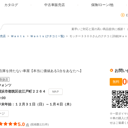
カタログ
中古車販売店
保険/ローン/他
素早いご対応と質の高い商品提供に感謝！
売店
Ｗａｎｔｓ
Ｗａｎｔｓ (クチコミ一覧)
モッチー３３００さんのクチコミ詳細(Ｗａｎｔ
お問い
在庫を持たない車屋【本当に価値ある1台をあなたへ】
0
取扱店
無料
ウォンツ
横浜市都筑区佐江戸町２２６４
MAP
9:00
年末年始：１２月３１日（日）～１月４日（木）
ージ
※一部ダイヤ
※車の購入に
せはご遠慮く
5.0
点
(投稿数121件)