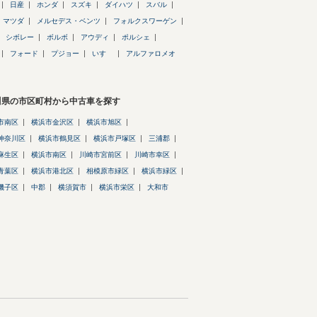
日産
ホンダ
スズキ
ダイハツ
スバル
マツダ
メルセデス・ベンツ
フォルクスワーゲン
シボレー
ボルボ
アウディ
ポルシェ
フォード
プジョー
いすゞ
アルファロメオ
川県の市区町村から中古車を探す
市南区
横浜市金沢区
横浜市旭区
神奈川区
横浜市鶴見区
横浜市戸塚区
三浦郡
麻生区
横浜市南区
川崎市宮前区
川崎市幸区
青葉区
横浜市港北区
相模原市緑区
横浜市緑区
磯子区
中郡
横須賀市
横浜市栄区
大和市