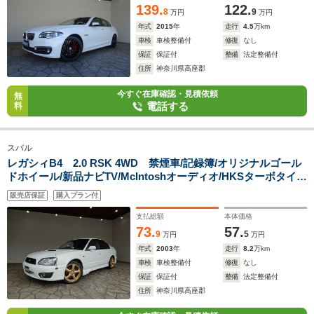
139.
122.
8
9
万円
万円
年式
2015
年
走行
4.5
万km
車検
車検整備付
修復
なし
保証
保証付
整備
法定整備付
住所
神奈川県高座郡
今すぐ在庫確認・見積依頼
無
電話する
料
スバル
レガシィB4 2.0 RSK 4WD 禁煙車/記録簿/オリジナルゴール
ドホイール/新品ナビTV/McIntoshオーディオ/HKSターボタイマ
ー/momoステアリング/HID/ETC/キーレス/スペアキー/スポーツ
販売店保証
購入プラン付
シフト/パワーシート/トランクスポイラー/オートエアコン/FOG/
支払総額
本体価格
73.
57.
9
5
万円
万円
年式
2003
年
走行
8.2
万km
車検
車検整備付
修復
なし
保証
保証付
整備
法定整備付
住所
神奈川県高座郡