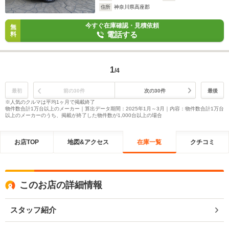
住所
神奈川県高座郡
今すぐ在庫確認・見積依頼
無
電話する
料
1
/4
最初
前の30件
次の30件
最後
※人気のクルマは平均1ヶ月で掲載終了
物件数合計1万台以上のメーカー｜算出データ期間：2025年1月～3月｜内容：物件数合計1万台
以上のメーカーのうち、掲載が終了した物件数が1,000台以上の場合
お店TOP
地図&アクセス
在庫一覧
クチコミ
このお店の詳細情報
スタッフ紹介