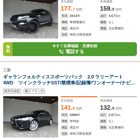
ドルシフト/パワーゲート/
支払総額
本体価格
177.
159.
7
9
万円
万円
年式
2013
年
走行
3.6
万km
車検
車検整備付
修復
なし
保証
保証付
整備
法定整備付
住所
神奈川県高座郡
今すぐ在庫確認・見積依頼
無
電話する
料
三菱
ギャランフォルティススポーツバック 2.0 ラリーアート
4WD ツインクラッチSST/禁煙車/記録簿/ワンオーナー/ナビ地
デジ/Rockford/バックカメラ/HID/ETC/スマートキー/クルーズ
販売店保証
購入プラン付
コントロール/パドルシフト/オートライト/オートエアコン/電格
ミラー/フォグランプ/18インチアルミ/
支払総額
本体価格
141.
132.
8
9
万円
万円
年式
2008
年
走行
2.8
万km
車検
'27/12
修復
なし
保証
保証付
整備
法定整備付
住所
神奈川県高座郡