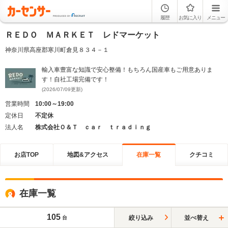
履歴
お気に入り
メニュー
ＲＥＤＯ ＭＡＲＫＥＴ レドマーケット
神奈川県高座郡寒川町倉見８３４－１
輸入車豊富な知識で安心整備！もちろん国産車もご用意ありま
す！自社工場完備です！
(2026/07/09更新)
営業時間
10:00～19:00
定休日
不定休
法人名
株式会社Ｏ＆Ｔ ｃａｒ ｔｒａｄｉｎｇ
お店TOP
地図&アクセス
在庫一覧
クチコミ
在庫一覧
105
絞り込み
並べ替え
台