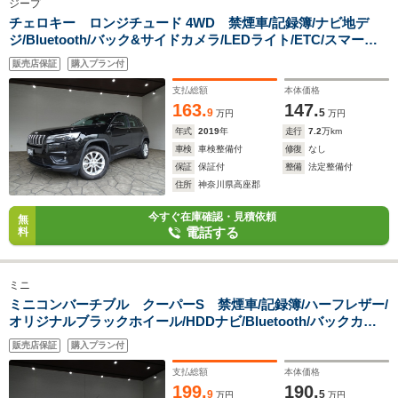
ジープ
チェロキー ロンジチュード 4WD 禁煙車/記録簿/ナビ地デ
ジ/Bluetooth/バック&サイドカメラ/LEDライト/ETC/スマート
キー/スペアキー/ACC/パドルシフト/パワーゲート/アクティブパ
販売店保証
購入プラン付
ークセンス/レーンセンス/BSM/オートライト/オートエアコ
ン/17AW/FOG
支払総額
本体価格
163.
147.
9
5
万円
万円
年式
2019
年
走行
7.2
万km
車検
車検整備付
修復
なし
保証
保証付
整備
法定整備付
住所
神奈川県高座郡
今すぐ在庫確認・見積依頼
無
電話する
料
ミニ
ミニコンバーチブル クーパーS 禁煙車/記録簿/ハーフレザー/
オリジナルブラックホイール/HDDナビ/Bluetooth/バックカメ
ラ/LED/ETC/スマートキー/スペアキー/シートヒーター/オート
販売店保証
購入プラン付
ライト/オートエアコン/アイドリングストップ/電動オープ
ン/FOG/
支払総額
本体価格
199.
190.
9
5
万円
万円