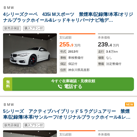
ＢＭＷ
4シリーズクーペ 435i Mスポーツ 禁煙車/記録簿/本革/オリジ
ナルブラックホイール&レッドキャリパー/ナビ地デ
ジ/Bluetooth/Bカメラ/LED/ETC/スマートキー/スペアキー/クル
販売店保証
購入プラン付
ーズコントロール/シートヒーター/パドルシフト/インテリジェ
ントセーフティ
支払総額
本体価格
255.
239.
9
4
万円
万円
年式
2013
年
走行
3.6
万km
車検
車検整備付
修復
なし
保証
保証付
整備
法定整備付
住所
神奈川県高座郡
今すぐ在庫確認・見積依頼
無
電話する
料
ＢＭＷ
NEW
5シリーズ アクティブハイブリッド 5 ラグジュアリー 禁煙
車/記録簿/本革/サンルーフ/オリジナルブラックホイール&レッ
ドキャリパー/ナビ地デジ/Bluetooth/バックカメラ/LED/ETC/ス
販売店保証
購入プラン付
マートキー/スペアキー/シートヒーター/ACC/インテリジェント
セーフティ/BSM/LDW/
支払総額
本体価格