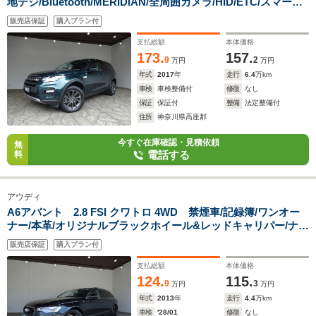
地デジ/Bluetooth/MERIDIAN/全周囲カメラ/HID/ETC/スマート
キー/クルーズコントロール/AEB/LDW/BSM/シートヒーター/ス
販売店保証
購入プラン付
テアリングヒーター/パドルシフト/パワーゲート/オートライ
ト/18AW/
支払総額
本体価格
173.
157.
9
2
万円
万円
年式
2017
年
走行
6.4
万km
車検
車検整備付
修復
なし
保証
保証付
整備
法定整備付
住所
神奈川県高座郡
今すぐ在庫確認・見積依頼
無
電話する
料
アウディ
A6アバント 2.8 FSI クワトロ 4WD 禁煙車/記録簿/ワンオー
ナー/本革/オリジナルブラックホイール&レッドキャリパー/ナビ
地デジ/Bluetooth/BOSE/バックカメラ/ドラレコ/LED/ETC/スマ
販売店保証
購入プラン付
ートキー/スペアキー/クルコン/シートヒーター/パワーゲート/
支払総額
本体価格
124.
115.
9
3
万円
万円
年式
2013
年
走行
4.4
万km
車検
'28/01
修復
なし