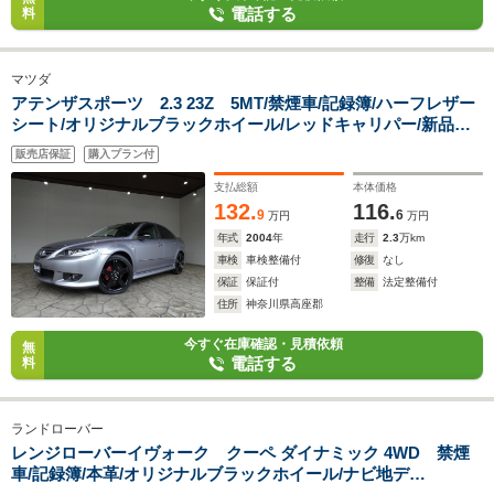
電話する
料
マツダ
アテンザスポーツ 2.3 23Z 5MT/禁煙車/記録簿/ハーフレザー
シート/オリジナルブラックホイール/レッドキャリパー/新品ナ
ビTV/BOSE/HIDヘッドライト/キーレス/ブラックルーフ&ドア
販売店保証
購入プラン付
ミラー/リアウィング/オートエアコン/電格ミラー/フォグランプ
支払総額
本体価格
132.
116.
9
6
万円
万円
年式
2004
年
走行
2.3
万km
車検
車検整備付
修復
なし
保証
保証付
整備
法定整備付
住所
神奈川県高座郡
今すぐ在庫確認・見積依頼
無
電話する
料
ランドローバー
レンジローバーイヴォーク クーペ ダイナミック 4WD 禁煙
車/記録簿/本革/オリジナルブラックホイール/ナビ地デ