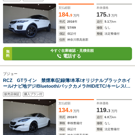
スマートキー/クルコン/シートヒーター/パドルシフト/パワーゲ
ート/パワーシート/オートライト/
支払総額
本体価格
184.
175.
9
3
万円
万円
年式
2016
年
走行
5.1
万km
車検
'27/09
修復
なし
保証
保証付
整備
法定整備付
住所
神奈川県高座郡
今すぐ在庫確認・見積依頼
無
電話する
料
プジョー
RCZ GTライン 禁煙車/記録簿/本革/オリジナルブラックホイ
ール/ナビ地デジ/Bluetooth/バックカメラ/HID/ETC/キーレス/ス
ペアキー/クルーズコントロール/シートヒーター/パワーシート/
販売店保証
購入プラン付
オートライト/前後ソナー/電動リアウィング/
支払総額
本体価格
134.
119.
9
3
万円
万円
年式
2016
年
走行
6.0
万km
車検
車検整備付
修復
なし
保証
保証付
整備
法定整備付