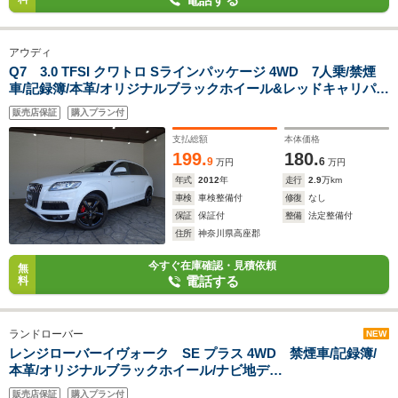
アウディ
Q7 3.0 TFSI クワトロ Sラインパッケージ 4WD 7人乗/禁煙
車/記録簿/本革/オリジナルブラックホイール&レッドキャリパ
ー/ナビ地デジ/Bluetooth/BOSE/Bカメラ/フリップダウ
販売店保証
購入プラン付
ン/HID/ETC/スマートキー/スペアキー/クルコン/シートヒータ
ー/パドルシフト/パワーゲート
支払総額
本体価格
199.
180.
9
6
万円
万円
年式
2012
年
走行
2.9
万km
車検
車検整備付
修復
なし
保証
保証付
整備
法定整備付
住所
神奈川県高座郡
今すぐ在庫確認・見積依頼
無
電話する
料
ランドローバー
NEW
レンジローバーイヴォーク SE プラス 4WD 禁煙車/記録簿/
本革/オリジナルブラックホイール/ナビ地デ
ジ/Bluetooth/MERIDIAN/全周囲カメラ/前後ドラレコ/HID/ETC/
販売店保証
購入プラン付