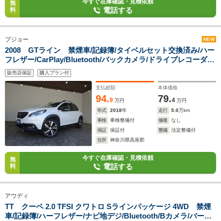
今すぐ在庫確認・見積依頼
無
電話する
料
プジョー
NEW
2008 GTライン 禁煙車/記録簿/タイベルセット交換済み/ハー
フレザー/CarPlay/Bluetooth/バックカメラ/ドライブレコーダ
ー/LED/ETC/キーレス/クルーズコントロール/シートヒーター/
販売店保証
購入プラン付
シティブレーキ/パークアシスト/オートライト/17AW
支払総額
本体価格
94.
79.
9
4
万円
万円
年式
2018
年
走行
5.0
万km
車検
車検整備付
修復
なし
保証
保証付
整備
法定整備付
住所
神奈川県高座郡
今すぐ在庫確認・見積依頼
無
電話する
料
アウディ
TT クーペ 2.0 TFSI クワトロ Sラインパッケージ 4WD 禁煙
車/記録簿/ハーフレザー/ナビ地デジ/Bluetooth/Bカメラ/バーチ