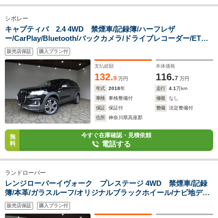
シボレー
キャプティバ 2.4 4WD 禁煙車/記録簿/ハーフレザ
ー/CarPlay/Bluetooth/バックカメラ/ドライブレコーダー/ETC/
キーレス/スペアキー/クルーズコントロール/パワーシート/オー
販売店保証
購入プラン付
トライト/オートエアコン/ルーフレール/前後ソナー/FOG/19AW/
支払総額
本体価格
132.
116.
9
7
万円
万円
年式
2018
年
走行
4.1
万km
車検
車検整備付
修復
なし
保証
保証付
整備
法定整備付
住所
神奈川県高座郡
今すぐ在庫確認・見積依頼
無
電話する
料
ランドローバー
レンジローバーイヴォーク プレステージ 4WD 禁煙車/記録
簿/本革/ガラスルーフ/オリジナルブラックホイール/ナビ地デ
ジ/Bluetooth/MERIDIAN/フロント&サイド&バックカメ
販売店保証
購入プラン付
ラ/HID/ETC/スマートキー/クルコン/シート&ステアヒーター/パ