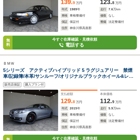
139.
123.
9
8
万円
万円
年式
1989
年
走行
7.6
万km
車検
車検整備付
修復
なし
保証
保証付
整備
法定整備付
住所
神奈川県高座郡
今すぐ在庫確認・見積依頼
無
電話する
料
ＢＭＷ
5シリーズ アクティブハイブリッド 5 ラグジュアリー 禁煙
車/記録簿/本革/サンルーフ/オリジナルブラックホイール&レッ
ドキャリパー/ナビ地デジ/Bluetooth/Bカメラ/ドラレ
販売店保証
購入プラン付
コ/LED/ETC/スマートキー/スペアキー/シートヒータ
ー/ACC/BSM/LDW/インテリジェントセーフティ/
支払総額
本体価格
129.
112.
8
9
万円
万円
年式
2015
年
走行
5.9
万km
車検
車検整備付
修復
なし
保証
保証付
整備
法定整備付
住所
神奈川県高座郡
今すぐ在庫確認・見積依頼
無