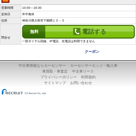
営業時間
10:00～18:30
定休日
年中無休
住所
神奈川県大和市下鶴間１０－５
電話する
無料
問合せ
一部ダイヤル回線、IP電話、光電話は利用できません
クーポン
中古車情報ならカーセンサー
カーセンサーエッジ・輸入車
車買取・車査定
中古車リース
プライバシーポリシー
利用規約
サイトマップ
お問い合わせ