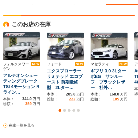
このお店の在庫
フォルクスワー
フォード
マセラティ
ア
NEW
NEW
NEW
ゲン
エクスプローラー
ギブリ 3.0 3Lター
A
アルテオンシュー
リミテッド エコブ
ボEG サンルー
T
ティングブレーク
ースト 前期最終
フ ブラックレザ
4
TSI 4モーション R
型 2Lター…
ー 社外…
本
ライン…
総
本体：
205.0
万円
本体：
168.0
万円
本体：
344.0
万円
総額：
222
万円
総額：
185
万円
総額：
359
万円
在庫一覧を見る