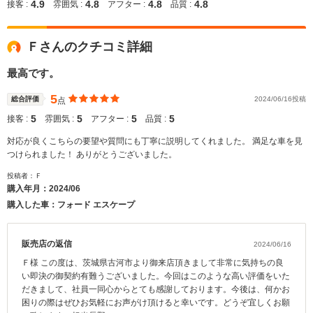
4.9
4.8
4.8
4.8
接客 :
雰囲気 :
アフター :
品質 :
Ｆさんのクチコミ詳細
最高です。
5
総合評価
2024/06/16投稿
点
5
5
5
5
接客 :
雰囲気 :
アフター :
品質 :
対応が良くこちらの要望や質問にも丁寧に説明してくれました。 満足な車を見
つけられました！ ありがとうございました。
投稿者：Ｆ
購入年月：
2024/06
購入した車：フォード エスケープ
販売店の返信
2024/06/16
Ｆ様 この度は、茨城県古河市より御来店頂きまして非常に気持ちの良
い即決の御契約有難うございました。今回はこのような高い評価をいた
だきまして、社員一同心からとても感謝しております。今後は、何かお
困りの際はぜひお気軽にお声がけ頂けると幸いです。どうぞ宜しくお願