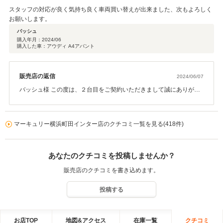
スタッフの対応が良く気持ち良く車両買い替えが出来ました、次もよろしく
お願いします。
バッシュ
購入年月：
2024/06
購入した車：アウディ A4アバント
販売店の返信
2024/06/07
バッシュ様 この度は、２台目をご契約いただきまして誠にありがと
うございました。その後お車の状態はいかがでしょうか？ 今回はこ
のような高い評価をいただきまして、社員一同心から感謝しており
ます。何かお困りの際はぜひお気軽にお立ち寄りください。今後と
マーキュリー横浜町田インター店のクチコミ一覧を見る(418件)
も、どうぞ宜しくお願い致します。担当 長野
あなたのクチコミを投稿しませんか？
販売店のクチコミを書き込めます。
投稿する
お店TOP
地図&アクセス
在庫一覧
クチコミ