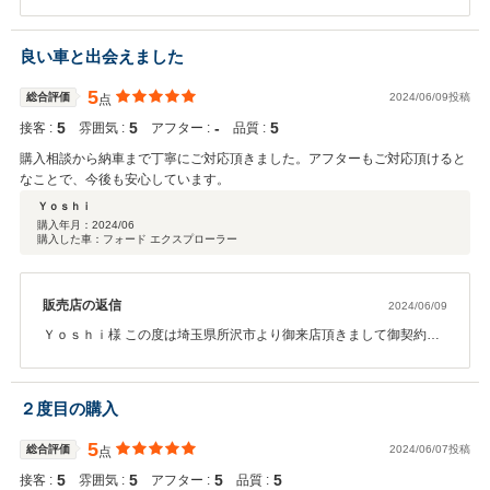
持ちの良い即決の御契約有難うございました。今回はこのような高
い評価をいただきまして、社員一同心からとても感謝しておりま
す。今後は、何かお困りの際はぜひお気軽にお声がけ頂けると幸い
良い車と出会えました
です。どうぞ宜しくお願い致します。担当長野
5
総合評価
2024/06/09投稿
点
5
5
‐
5
接客 :
雰囲気 :
アフター :
品質 :
購入相談から納車まで丁寧にご対応頂きました。アフターもご対応頂けると
なことで、今後も安心しています。
Ｙｏｓｈｉ
購入年月：
2024/06
購入した車：フォード エクスプローラー
販売店の返信
2024/06/09
Ｙｏｓｈｉ様 この度は埼玉県所沢市より御来店頂きまして御契約誠
にありがとうございました。今回はこのような高い評価をいただき
まして、社員一同心から感謝しております。何かお困りの際はぜひ
お気軽にお声がけ下さい。今後とも、どうぞ宜しくお願い致しま
２度目の購入
す。担当長野
5
総合評価
2024/06/07投稿
点
5
5
5
5
接客 :
雰囲気 :
アフター :
品質 :