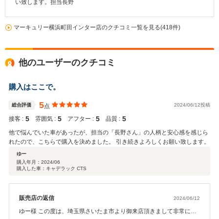
い致します。担当長野
マーキュリー横浜町田インター店のクチコミ一覧を見る(418件)
他のユーザーのクチコミ
購入はここで。
5
総合評価
2024/06/12投稿
点
5
5
5
5
接客 :
雰囲気 :
アフター :
品質 :
他で悩んでいた車があったが、担当の「長野さん」の人柄と安心感を感じら
れたので、こちらで購入を決めました。 引き続きよろしくお願い致します。
ゆー
購入年月：
2024/06
購入した車：キャデラック CTS
販売店の返信
2024/06/12
ゆー様 この度は、埼玉県さいたま市より御来店頂きまして非常に気