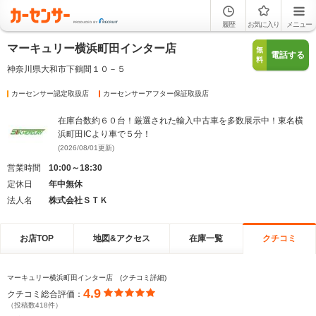
履歴
お気に入り
メニュー
マーキュリー横浜町田インター店
無
電話する
料
神奈川県大和市下鶴間１０－５
カーセンサー認定取扱店
カーセンサーアフター保証取扱店
在庫台数約６０台！厳選された輸入中古車を多数展示中！東名横
浜町田ICより車で５分！
(2026/08/01更新)
営業時間
10:00～18:30
定休日
年中無休
法人名
株式会社ＳＴＫ
お店TOP
地図&アクセス
在庫一覧
クチコミ
マーキュリー横浜町田インター店 (クチコミ詳細)
4.9
クチコミ総合評価：
（投稿数418件）