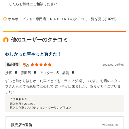
したらお気軽にご相談ください
ボルボ・プジョー専門店 ＲＡＰＯＲＴのクチコミ一覧を見る(102件)
他のユーザーのクチコミ
欲しかった車やっと買えた！
5
総合評価
2023/01/05投稿
点
5
5
5
5
接客 :
雰囲気 :
アフター :
品質 :
ずっと前から欲しかった車でとてもドライブが 楽しいです。 お店のスタッ
フさんもとても親切で安心して 買う事が出来ました。 ありがとうございま
した！
ｒｙｕｐｏｎ
購入年月：
2022/12
購入した車：スバル レガシィツーリングワゴン
販売店の返信
2023/01/10