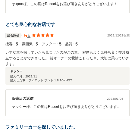
ryupon様、この度はRaportをお選び頂きありがとうございます！ご
期待に添えた様で大変嬉しく思います。引き継ぎ、お車で何かござ
いましたらご相談下さい。今後はレガシィで沢山ドライブをお楽し
みください！
とても良心的なお店です
5
総合評価
2022/12/23投稿
点
5
5
5
5
接客 :
雰囲気 :
アフター :
品質 :
レアな車を探していたら見つけたのがこの車。 程度もよく気持ち良く交渉成
立することができました。 前オーナーの愛情こもった車、大切に乗っていき
ます。
ヤッシー
購入年月：
2022/11
購入した車：フィアット プント 1.8 16v HGT
販売店の返信
2023/01/05
ヤッシー様、この度はRaportをお選び頂きありがとうございます！
ご期待に添えたようで大変嬉しく思います。 引き続き、お車で何か
ございましたらご相談下さい。今後はプントで沢山ドライブを お楽
しみください！
ファミリーカーを探していました。