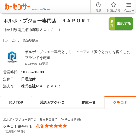
履歴
お気に入り
メニュー
ボルボ・プジョー専門店 ＲＡＰＯＲＴ
無
電話する
料
神奈川県南足柄市塚原３０４２－１
カーセンサー認定取扱店
ボルボ・プジョー専門としリニューアル！安心と走りを両立した
ブランドを厳選
(2026/07/22更新)
営業時間
10:00～18:00
定休日
日曜定休
法人名
株式会社Ｒａ ｐｏｒｔ
お店TOP
地図&アクセス
在庫一覧
クチコミ
ボルボ・プジョー専門店 ＲＡＰＯＲＴ (クチコミ詳細)
4.9
クチコミ総合評価：
（投稿数102件）