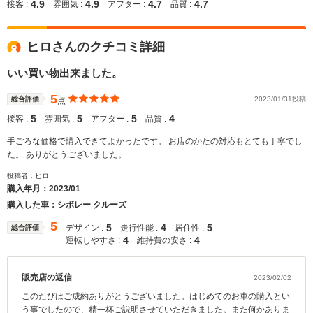
4.9
4.9
4.7
4.7
接客 :
雰囲気 :
アフター :
品質 :
ヒロさんのクチコミ詳細
いい買い物出来ました。
5
総合評価
2023/01/31投稿
点
5
5
5
4
接客 :
雰囲気 :
アフター :
品質 :
手ごろな価格で購入できてよかったです。 お店のかたの対応もとても丁寧でし
た。 ありがとうございました。
投稿者：ヒロ
購入年月：
2023/01
購入した車：シボレー クルーズ
5
5
4
5
デザイン :
走行性能 :
居住性 :
総合評価
4
4
運転しやすさ :
維持費の安さ :
販売店の返信
2023/02/02
このたびはご成約ありがとうございました。はじめてのお車の購入とい
う事でしたので、精一杯ご説明させていただきました。また何かありま