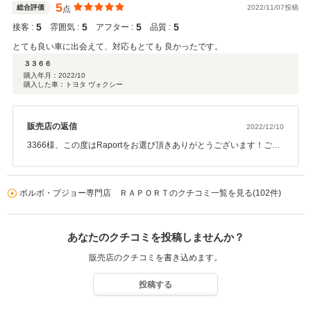
5
総合評価
2022/11/07投稿
点
5
5
5
5
接客 :
雰囲気 :
アフター :
品質 :
とても良い車に出会えて、対応もとても 良かったです。
３３６６
購入年月：
2022/10
購入した車：トヨタ ヴォクシー
販売店の返信
2022/12/10
3366様、この度はRaportをお選び頂きありがとうございます！ご期
待に添えたようで大変嬉しく思います。引き続き、お車で何かござ
いましたらご相談下さい。今後はヴォクシーで沢山ドライブをお楽
しみください！
ボルボ・プジョー専門店 ＲＡＰＯＲＴのクチコミ一覧を見る(102件)
あなたのクチコミを投稿しませんか？
販売店のクチコミを書き込めます。
投稿する