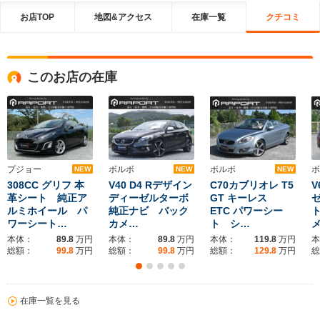
お店TOP
地図&アクセス
在庫一覧
クチコミ
このお店の在庫
プジョー
ボルボ
ボルボ
ボ
NEW
NEW
NEW
308CC グリフ 本
V40 D4 Rデザイン
C70カブリオレ T5
V
革シート 純正ア
ディーゼルターボ
GT キーレス
ルミホイール パ
純正ナビ バック
ETC パワーシー
ワーシート…
カメ…
ト シ…
本体：
89.8
万円
本体：
89.8
万円
本体：
119.8
万円
本
総額：
99.8
万円
総額：
99.8
万円
総額：
129.8
万円
総
在庫一覧を見る