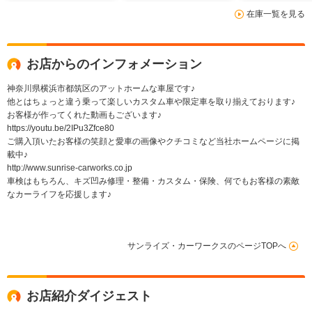
プ 左右パワースライ
在庫一覧を見る
ドドア ナビ バック
カメラ ETC
お店からのインフォメーション
神奈川県横浜市都筑区のアットホームな車屋です♪
他とはちょっと違う乗って楽しいカスタム車や限定車を取り揃えております♪
お客様が作ってくれた動画もございます♪
https://youtu.be/2IPu3Zfce80
ご購入頂いたお客様の笑顔と愛車の画像やクチコミなど当社ホームページに掲
載中♪
http://www.sunrise-carworks.co.jp
車検はもちろん、キズ凹み修理・整備・カスタム・保険、何でもお客様の素敵
なカーライフを応援します♪
サンライズ・カーワークスのページTOPへ
お店紹介ダイジェスト