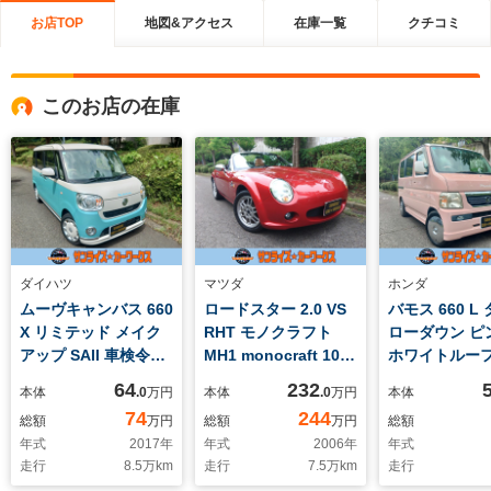
お店TOP
地図&アクセス
在庫一覧
クチコミ
このお店の在庫
ダイハツ
マツダ
ホンダ
ムーヴキャンバス 660
ロードスター 2.0 VS
バモス 660 L
X リミテッド メイク
RHT モノクラフト
ローダウン 
アップ SAII 車検令和
MH1 monocraft 100
ホワイトルー
10年7月22日 スマー
台限定車 カスタム
ビ テレビ E
64
232
本体
.0
万円
本体
.0
万円
本体
トアシスト シティア
74
244
総額
万円
総額
万円
総額
クティブブレーキサポ
年式
2017
年
年式
2006
年
年式
ート レーンキープ
走行
8.5
万km
走行
7.5
万km
走行
アイドリングストッ