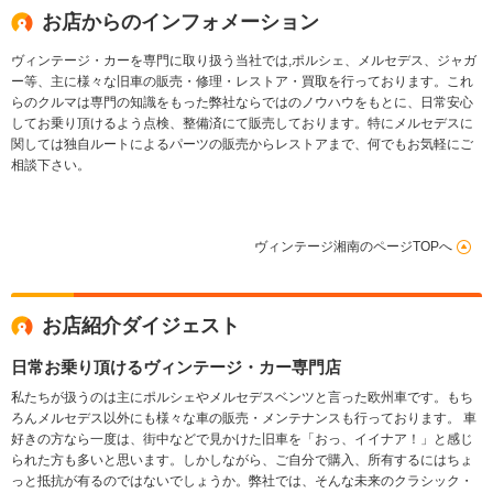
お店からのインフォメーション
ヴィンテージ・カーを専門に取り扱う当社では,ポルシェ、メルセデス、ジャガ
ー等、主に様々な旧車の販売・修理・レストア・買取を行っております。これ
らのクルマは専門の知識をもった弊社ならではのノウハウをもとに、日常安心
してお乗り頂けるよう点検、整備済にて販売しております。特にメルセデスに
関しては独自ルートによるパーツの販売からレストアまで、何でもお気軽にご
相談下さい。
ヴィンテージ湘南のページTOPへ
お店紹介ダイジェスト
日常お乗り頂けるヴィンテージ・カー専門店
私たちが扱うのは主にポルシェやメルセデスベンツと言った欧州車です。もち
ろんメルセデス以外にも様々な車の販売・メンテナンスも行っております。 車
好きの方なら一度は、街中などで見かけた旧車を「おっ、イイナア！」と感じ
られた方も多いと思います。しかしながら、ご自分で購入、所有するにはちょ
っと抵抗が有るのではないでしょうか。弊社では、そんな未来のクラシック・