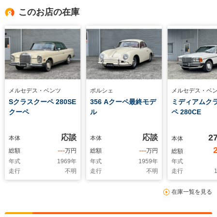
このお店の在庫
メルセデス・ベンツ
ポルシェ
メルセデス・ベ
Sクラスクーペ 280SE
356 Aクーペ最終モデ
ミディアムク
クーペ
ル
ペ 280CE
2
応談
応談
本体
本体
本体
---
---
総額
万円
総額
万円
総額
年式
1969
年
年式
1959
年
年式
走行
不明
走行
不明
走行
1
在庫一覧を見る