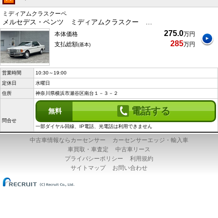
ミディアムクラスクーペ
メルセデス・ベンツ ミディアムクラスクー …
275.0
本体価格
万円
285
支払総額
万円
(基本)
営業時間
10:30～19:00
定休日
水曜日
住所
神奈川県横浜市瀬谷区南台１－３－２
電話する
無料
問合せ
一部ダイヤル回線、IP電話、光電話は利用できません
中古車情報ならカーセンサー
カーセンサーエッジ・輸入車
車買取・車査定
中古車リース
プライバシーポリシー
利用規約
サイトマップ
お問い合わせ