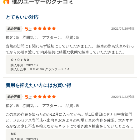
他のユーザーのクチコミ
とてもいい対応
5
総合評価
2021/07/29投稿
点
5
‐
‐
5
接客 :
雰囲気 :
アフター :
品質 :
当然の訪問にも関わらず親切にしていただきました。 納車の際も洗車を行っ
てからの引き渡しで 内外装共に綺麗な状態で納車していただきました。
ＯｚＯｚ８０
購入年月：
2021/07
購入した車：ＢＭＷ M6 グランクーペ 4.4
費用を抑えたい方にはお買い得
5
総合評価
2020/12/22投稿
点
5
‐
‐
5
接客 :
雰囲気 :
アフター :
品質 :
この車の存在を知ったのが12月に入ってから。第1日曜日にヤナセ中古部門
と、メルセデス専門店へ出向きおおよその相場と車の内容を確認。大きすぎ
るかなと少し不安を抱えながらネットにて引き続き検索をしていたところ、
装備充実で価格が安いこちらのお店の車両を見つける。早速連絡をして現車
ＭＤ
確認をしたいと予約を入れました。自宅車庫に入れられるか不安だったため
購入年月：
2020/12