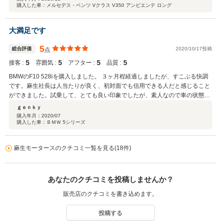
購入した車：メルセデス・ベンツ Vクラス V350 アンビエンテ ロング
その旨相談すると試して頂ける事を快諾して頂き、翌第2日曜日に保管予定
場所への経路確認と試乗をさせて頂き即決しました。整備や保証は付きませ
んがディーラー整備車だったので納得の上、その分相場よりも大分安く購入
大満足です
出来ました。社長さんの人柄もとても良く、納車をなるべく早くしたいとい
う要望も快く引き受けて頂き、第3週で手元に車がやってきました。とても
5
総合評価
2020/10/17投稿
点
良い買い物が出来ました。
5
5
5
5
接客 :
雰囲気 :
アフター :
品質 :
BMWのF10 528iを購入しました。 ３ヶ月程経過しましたが、すこぶる快調
です。麻生社長は人当たりが良く、初対面でも信用できる人だと感じること
ができました。試乗して、とても良い印象でしたが、素人なので車の状態は
どうなのかと伺いましたところ、自信を持って良いと思いますとのお返事を
ｇｅｎｋｙ
頂きました。その言葉の通り、家族全員が大満足です！初めての取引なので
購入年月：
2020/07
購入した車：ＢＭＷ 5シリーズ
陸運局での引き渡しをお願いしましたが、快く受け止めてくださり、安心し
て購入することができました。 今後の御社の発展を陰ながら祈念しておりま
す。ありがとうございました。
麻生モータースのクチコミ一覧を見る(18件)
あなたのクチコミを投稿しませんか？
販売店のクチコミを書き込めます。
投稿する