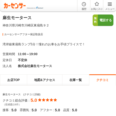
履歴
お気に入り
メニュー
麻生モータース
無
電話する
料
神奈川県川崎市川崎区東扇島９２
カーセンサーアフター保証取扱店
湾岸線東扇島ランプ5分！憧れのお車をお手頃プライスで！
営業時間
11:00～19:00
定休日
不定休
法人名
株式会社麻生モータース
お店TOP
地図&アクセス
在庫一覧
クチコミ
麻生モータース (クチコミ詳細)
5.0
クチコミ総合評価：
（投稿数18件）
5.0
5.0
5.0
5.0
接客 :
雰囲気 :
アフター :
品質 :