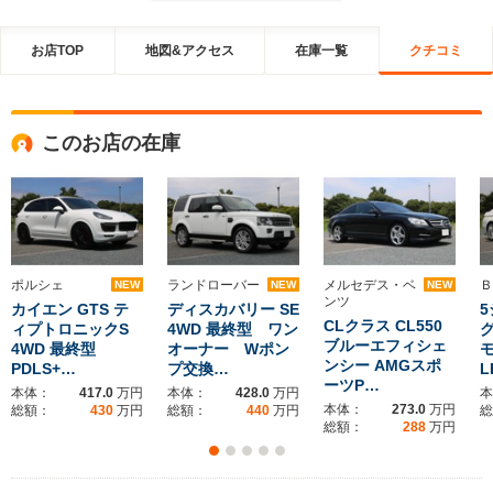
お店TOP
地図&アクセス
在庫一覧
クチコミ
このお店の在庫
ポルシェ
ランドローバー
メルセデス・ベ
Ｂ
NEW
NEW
NEW
ンツ
カイエン GTS テ
ディスカバリー SE
5
CLクラス CL550
ィプトロニックS
4WD 最終型 ワン
ブルーエフィシェ
4WD 最終型
オーナー Wポン
ンシー AMGスポ
PDLS+…
プ交換…
L
ーツP…
本体：
417.0
万円
本体：
428.0
万円
本
本体：
273.0
万円
総額：
430
万円
総額：
440
万円
総
総額：
288
万円