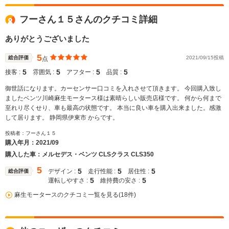
フーさん１５さんのクチコミ詳細
ありがとうございました
5
総合評価
2021/09/15投稿
点
5
5
5
5
接客 :
雰囲気 :
アフター :
品質 :
御世話になります。カーセンサー口コミを入れさせて頂きます。 今回購入致し
ましたベンツ川崎麻生モータース様は素晴らしい販売店様です。 何から何まで
至れり尽くせり、車も最高の状態です。 本当に良い車を購入出来ました。感激
して居ります。 静岡県伊東市 からです。
投稿者：フーさん１５
購入年月：
2021/09
購入した車：メルセデス・ベンツ CLSクラス CLS350
5
5
5
5
デザイン :
走行性能 :
居住性 :
総合評価
5
5
運転しやすさ :
維持費の安さ :
麻生モータースのクチコミ一覧を見る(18件)