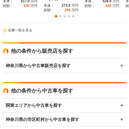
本体：
417.0
万円
本体：
428.0
万円
本
本体：
273.0
万円
総額：
430
万円
総額：
440
万円
総
総額：
288
万円
在庫一覧を見る
他の条件から販売店を探す
神奈川県から中古車販売店を探す
他の条件から中古車を探す
関東エリアから中古車を探す
神奈川県の市区町村から中古車を探す