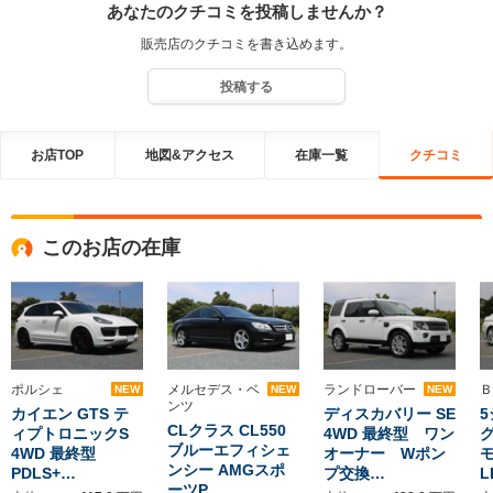
あなたのクチコミを投稿しませんか？
販売店のクチコミを書き込めます。
投稿する
お店TOP
地図&アクセス
在庫一覧
クチコミ
このお店の在庫
ポルシェ
メルセデス・ベ
ランドローバー
Ｂ
NEW
NEW
NEW
ンツ
カイエン GTS テ
ディスカバリー SE
5
CLクラス CL550
ィプトロニックS
4WD 最終型 ワン
ブルーエフィシェ
4WD 最終型
オーナー Wポン
ンシー AMGスポ
PDLS+…
プ交換…
L
ーツP…