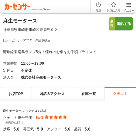
履歴
お気に入り
メニュー
麻生モータース
無
電話する
料
神奈川県川崎市川崎区東扇島９２
カーセンサーアフター保証取扱店
湾岸線東扇島ランプ5分！憧れのお車をお手頃プライスで！
営業時間
11:00～19:00
定休日
不定休
法人名
株式会社麻生モータース
お店TOP
地図&アクセス
在庫一覧
クチコミ
麻生モータース (クチコミ詳細)
5.0
クチコミ総合評価：
（投稿数18件）
5.0
5.0
5.0
5.0
接客 :
雰囲気 :
アフター :
品質 :