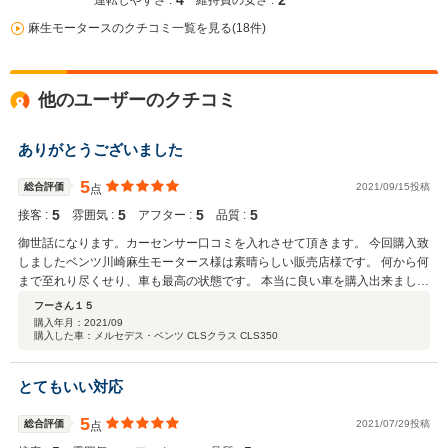
4
2
運転しやすさ :
維持費の安さ :
麻生モータースのクチコミ一覧を見る(18件)
他のユーザーのクチコミ
ありがとうございました
5
総合評価
2021/09/15投稿
点
5
5
5
5
接客 :
雰囲気 :
アフター :
品質 :
御世話になります。カーセンサー口コミを入れさせて頂きます。 今回購入致
しましたベンツ川崎麻生モータース様は素晴らしい販売店様です。 何から何
まで至れり尽くせり、車も最高の状態です。 本当に良い車を購入出来まし
た。感激して居ります。 静岡県伊東市 からです。
フーさん１５
購入年月：
2021/09
購入した車：メルセデス・ベンツ CLSクラス CLS350
とてもいい対応
5
総合評価
2021/07/29投稿
点