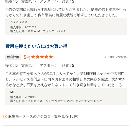
5
‐
‐
5
接客 :
雰囲気 :
アフター :
品質 :
当然の訪問にも関わらず親切にしていただきました。 納車の際も洗車を行っ
てからの引き渡しで 内外装共に綺麗な状態で納車していただきました。
ＯｚＯｚ８０
購入年月：
2021/07
購入した車：ＢＭＷ M6 グランクーペ 4.4
費用を抑えたい方にはお買い得
5
総合評価
2020/12/22投稿
点
5
‐
‐
5
接客 :
雰囲気 :
アフター :
品質 :
この車の存在を知ったのが12月に入ってから。第1日曜日にヤナセ中古部門
と、メルセデス専門店へ出向きおおよその相場と車の内容を確認。大きすぎ
るかなと少し不安を抱えながらネットにて引き続き検索をしていたところ、
装備充実で価格が安いこちらのお店の車両を見つける。早速連絡をして現車
ＭＤ
確認をしたいと予約を入れました。自宅車庫に入れられるか不安だったため
購入年月：
2020/12
購入した車：メルセデス・ベンツ Vクラス V350 アンビエンテ ロング
その旨相談すると試して頂ける事を快諾して頂き、翌第2日曜日に保管予定
場所への経路確認と試乗をさせて頂き即決しました。整備や保証は付きませ
んがディーラー整備車だったので納得の上、その分相場よりも大分安く購入
麻生モータースのクチコミ一覧を見る(18件)
出来ました。社長さんの人柄もとても良く、納車をなるべく早くしたいとい
う要望も快く引き受けて頂き、第3週で手元に車がやってきました。とても
良い買い物が出来ました。