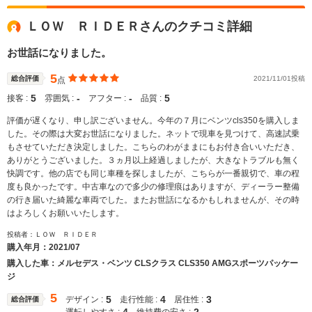
ＬＯＷ ＲＩＤＥＲさんのクチコミ詳細
お世話になりました。
5
総合評価
2021/11/01投稿
点
5
‐
‐
5
接客 :
雰囲気 :
アフター :
品質 :
評価が遅くなり、申し訳ございません。今年の７月にベンツcls350を購入しま
した。その際は大変お世話になりました。ネットで現車を見つけて、高速試乗
もさせていただき決定しました。こちらのわがままにもお付き合いいただき、
ありがとうございました。３ヵ月以上経過しましたが、大きなトラブルも無く
快調です。他の店でも同じ車種を探しましたが、こちらが一番親切で、車の程
度も良かったです。中古車なので多少の修理痕はありますが、ディーラー整備
の行き届いた綺麗な車両でした。またお世話になるかもしれませんが、その時
はよろしくお願いいたします。
投稿者：ＬＯＷ ＲＩＤＥＲ
購入年月：
2021/07
購入した車：メルセデス・ベンツ CLSクラス CLS350 AMGスポーツパッケー
ジ
5
5
4
3
デザイン :
走行性能 :
居住性 :
総合評価