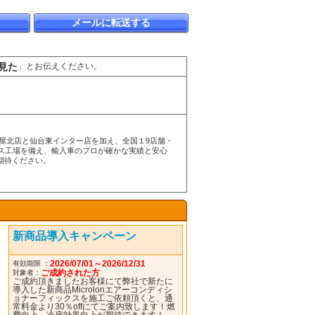
メールに転送する
見た
」とお伝えください。
古屋北店と仙台東インター店を加え、全国１9店舗・
ビス工場を備え、輸入車のプロが確かな実績と安心
期待ください。
新商品導入キャンペーン
2026/07/01～2026/12/31
有効期限 ：
ご成約された方
対象者：
ご成約頂きましたお客様にて弊社で新たに
導入した新商品Microlonエアーコンディシ
ョナーフィックスを施工ご依頼頂くと、通
常料金より30％offにてご案内致します！燃
費向上、冷房効果向上が期待できます！