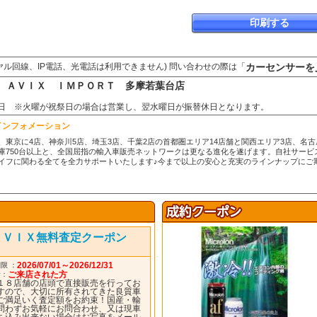
印刷する
カーセンサーを
ヤル回線、IP電話、光電話は利用できません) 問い合わせの際は「
 ＡＶＩＸ ＩＭＰＯＲＴ 多摩若葉台店
■火曜日 ※火曜が祝祭日の場合は営業し、翌水曜日が振替休日となります。
インフォメーション
、東京に4店、神奈川5店、埼玉3店、千葉2店の首都圏エリア14店舗と関西エリア3店、名
庫750台以上と、全国屈指の輸入車販売ネットワークは更なる進化を遂げます。自社サー
イフに関わる全てを全力サポートいたします♪今まで以上の安心と充実のラインナップにご
ＡＶＩＸ無料査定クーポン
2026/07/01～2026/12/31
限 ：
ご来店された方
者：
１８店舗の店頭で直接販売を行ってお
すので、大切に所有されてきた良質車
ご満足いく査定額をお約束！国産・輸
問わずお気軽にお問合わせ、又は現車
ち込み出来ない場合はお写真をメール