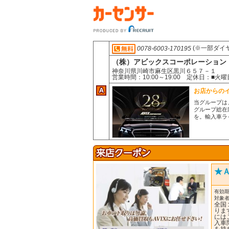
(※一部ダイ
0078-6003-170195
（株）アビックスコーポレーション
神奈川県川崎市麻生区黒川６５７－１
営業時間：10:00～19:00 定休日：
お店からの
当グループは
グループ総在
を。輸入車ラ
★
有効期
対象
全国
りま
には
入車
を持