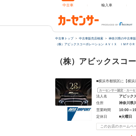
中古車
輸入車
中古車トップ
中古車販売店検索
神奈川県の中古車販
（株）アビックスコーポレーション ＡＶＩＸ ＩＭＰＯＲＴ
（株）アビックスコー
■横浜市都筑区に【横浜
カーセンサー認定・カーセ
法人名
アビック
住所
神奈川県
営業時間
10:00～1
定休日
■火曜日
このお店のホームペ