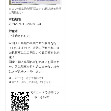
自社での直接販売専門店だから挑戦出来る納得
の高額査定！
有効期限
2026/07/01～2026/12/31
対象者
ご来店された方
全国１８店舗の店頭で直接販売を行っ
ておりますので、大切に所有されてき
た良質車にはご満足いく査定額をお約
束！
国産・輸入車問わずお気軽にお問合わ
せ、又は現車を持ち込み出来ない場合
はお写真をメール下さい！
◆一回につき一枚まで有効です。
◆他のクーポンとの併用は出来ません。
QRコードで携帯にク
ーポンを転送