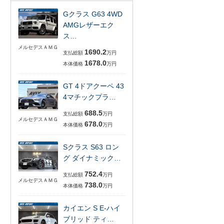
Gクラス G63 4WD
AMGレザーエク
ス…
メルセデスＡＭＧ
1690.2
支払総額
万円
1678.0
本体価格
万円
GT 4ドアクーペ 43
4マチックプラ…
688.5
支払総額
万円
メルセデスＡＭＧ
678.0
本体価格
万円
Sクラス S63 ロン
グ ダイナミック…
752.4
支払総額
万円
メルセデスＡＭＧ
738.0
本体価格
万円
カイエン S E-ハイ
ブリッド ティ…