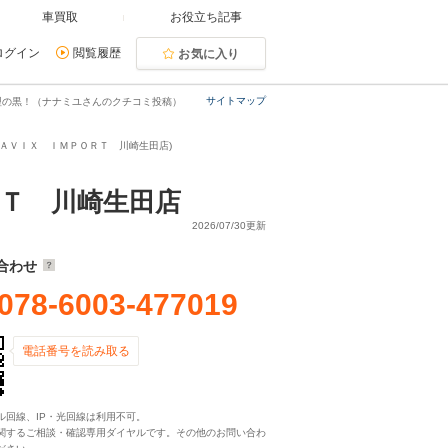
車買取
お役立ち記事
ログイン
閲覧履歴
お気に入り
サイトマップ
期型の黒！（ナナミユさんのクチコミ投稿）
ＡＶＩＸ ＩＭＰＯＲＴ 川崎生田店)
Ｔ 川崎生田店
2026/07/30更新
合わせ
078-6003-477019
電話番号を読み取る
ル回線、IP・光回線は利用不可。
関するご相談・確認専用ダイヤルです。その他のお問い合わ