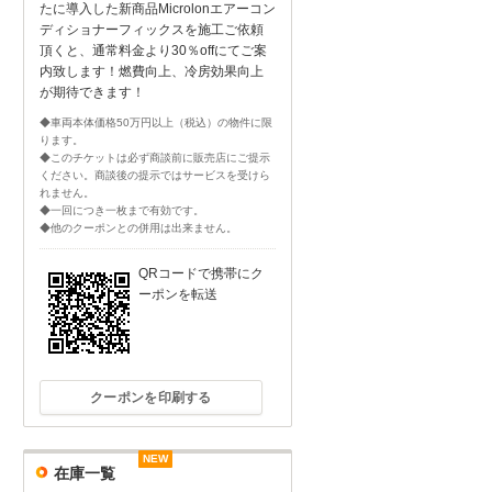
たに導入した新商品Microlonエアーコン
ディショナーフィックスを施工ご依頼
頂くと、通常料金より30％offにてご案
内致します！燃費向上、冷房効果向上
が期待できます！
◆車両本体価格50万円以上（税込）の物件に限
ります。
◆このチケットは必ず商談前に販売店にご提示
ください。商談後の提示ではサービスを受けら
れません。
◆一回につき一枚まで有効です。
◆他のクーポンとの併用は出来ません。
QRコードで携帯にク
ーポンを転送
クーポンを印刷する
NEW
NEW
NEW
NEW
在庫一覧