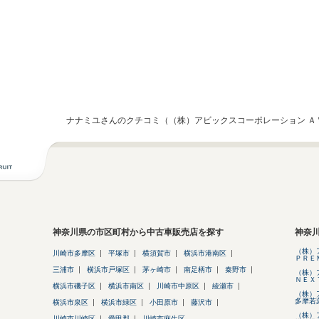
ナナミユさんのクチコミ（（株）アビックスコーポレーション Ａ
神奈川県の市区町村から中古車販売店を探す
神奈
（株）
川崎市多摩区
平塚市
横須賀市
横浜市港南区
ＰＲＥ
三浦市
横浜市戸塚区
茅ヶ崎市
南足柄市
秦野市
（株）
ＮＥＸ
横浜市磯子区
横浜市南区
川崎市中原区
綾瀬市
（株）
多摩若
横浜市泉区
横浜市緑区
小田原市
藤沢市
（株）
川崎市川崎区
愛甲郡
川崎市麻生区