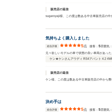
販売店の返信
sugaroyaji様、この度は数ある中古車販売
たが、ご来店即日のご即決頂きました！本当に有
ス、車検等は全て弊社へお任せ下さい！sugaro
を、どうぞ宜しくお願い申し上げます。
気持ちよく購入しました
5
点
5
接客：
雰囲気
総合評価
元々欲しいモデルの車で状態の良い車両があった
ケン★ケンさん
アウディ RS4アバント 4.2 4W
販売店の返信
ケン様、この度は数ある中古車販売店の中から弊
何度も足を運んでいただきお決め下さいました。
すが、車検、メンテナンス等は是非弊社にお任せ
れを機にケン様とお車を通じて末永いお付き合い
決め手は
5
点
5
接客：
雰囲気
総合評価