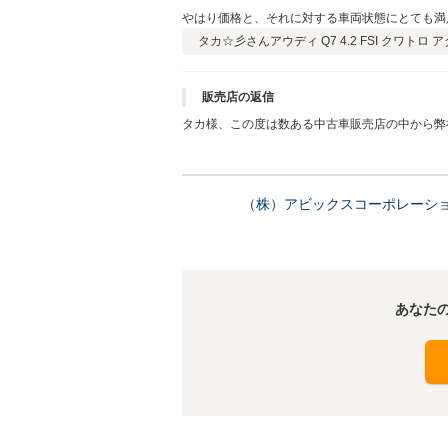
やはり価格と、それに対する車両状態にとても満
タカ☆彡さん
アウディ Q7 4.2 FSI クワト
販売店の返信
タカ様、この度は数ある中古車販売店の中から弊
からのご来店、そしてご即決！本当に有難う御座
し上げます。お仕事のお忙しいタカ様、どうぞお
し上げます。
（株）アビックスコーポレーシ
あなた