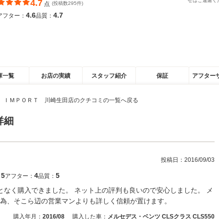
せはご遠慮く
4.7
点
(投稿数295件)
4.6
4.7
アフター：
品質：
庫一覧
お店の実績
スタッフ紹介
保証
アフター
 ＩＭＰＯＲＴ 川崎生田店のクチコミの一覧へ戻る
詳細
投稿日：
2016/09/03
5
4
5
：
アフター：
品質：
ことなく購入できました。 ネット上の評判も良いので安心しました。 メ
為、そこら辺の営業マンよりも詳しく信頼が置けます。
購入年月：
2016/08
購入した車：
メルセデス・ベンツ CLSクラス CLS550