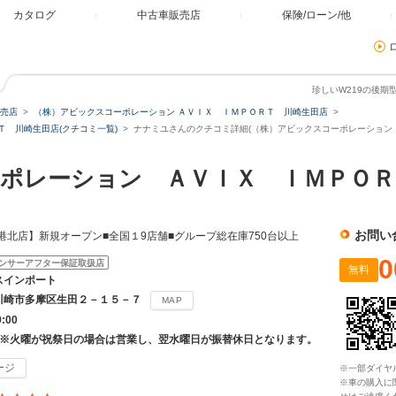
カタログ
中古車販売店
保険/ローン/他
珍しいW219の後
売店
（株）アビックスコーポレーション ＡＶＩＸ ＩＭＰＯＲＴ 川崎生田店
 川崎生田店(クチコミ一覧)
ナナミユさんのクチコミ詳細(（株）アビックスコーポレーション 
ポレーション ＡＶＩＸ ＩＭＰＯＲ
お問い
港北店】新規オープン■全国１9店舗■グループ総在庫750台以上
0
ンサーアフター保証取扱店
無料
スインポート
川崎市多摩区生田２－１５－７
MAP
9:00
 ※火曜が祝祭日の場合は営業し、翌水曜日が振替休日となります。
ージ
※一部ダイヤ
※車の購入に