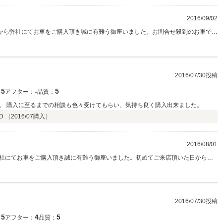
2016/09/02
店の中から弊社にてお車をご購入頂き誠に有難う御座いました。お問合せ殺到のお車でし
難う御座いました！！！ お住まいがお近くですので、今後のお車のメンテナン
yaji様のカーライフを全力でサポートさせて頂きます！ 今後とも末永いお付き合い
2016/07/30投稿
5
‐
5
：
アフター：
品質：
。 購入に至るまでの相談も色々受けてもらい、気持ち良く購入出来ました。
D （
2016/07
購入）
2016/08/01
社にてお車をご購入頂き誠に有難う御座いました。初めてご来店頂いた日から、
本当に有難う御座いました。新車保証も残っているコンディション抜群のお車で
下さい！そして何より、くれぐれもスピードの出しすぎにはご注意ください！こ
が出来ます事を楽しみにしております。
2016/07/30投稿
5
4
5
：
アフター：
品質：