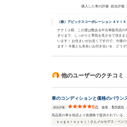
購入した車の評価
総合評価
（株）アビックスコーポレーション ＡＶＩ
ナナミユ様、この度は数ある中古車販売店の
きりまで、しっかりと男気を見させて頂きま
います！ お住まいがお近くですので、今後
ます！ 今後とも末永いお付き合いを、どう
他のユーザーのクチコミ
車のコンディションと価格のバラン
5
点
5
接客：
雰囲気
総合評価
高品質の車を他店より低価格で提供されている。
ｓｕｇａｒｏｙａｊｉさん
メルセデス・ベンツ 