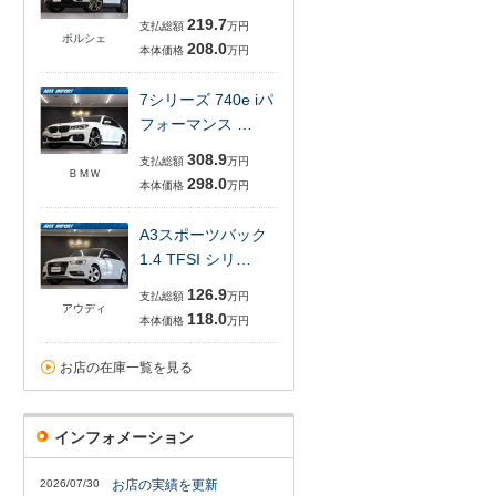
219.7
支払総額
万円
ポルシェ
208.0
本体価格
万円
7シリーズ 740e iパ
フォーマンス …
308.9
支払総額
万円
ＢＭＷ
298.0
本体価格
万円
A3スポーツバック
1.4 TFSI シリ…
126.9
支払総額
万円
アウディ
118.0
本体価格
万円
お店の在庫一覧を見る
インフォメーション
2026/07/30
お店の実績を更新