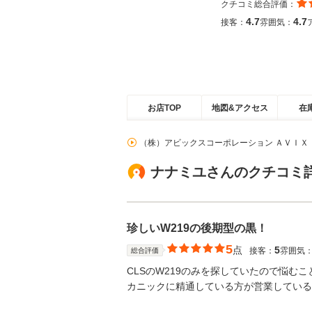
クチコミ総合評価：
4.7
4.7
接客：
雰囲気：
お店TOP
地図&アクセス
在
（株）アビックスコーポレーション ＡＶＩＸ
ナナミユさんのクチコミ
珍しいW219の後期型の黒！
5
点
5
接客：
雰囲気
総合評価
CLSのW219のみを探していたので悩む
カニックに精通している方が営業している