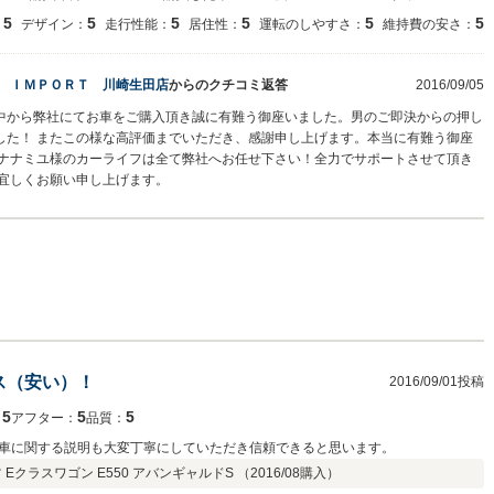
5
5
5
5
5
5
：
デザイン：
走行性能：
居住性：
運転のしやすさ：
維持費の安さ：
Ｘ ＩＭＰＯＲＴ 川崎生田店
からのクチコミ返答
2016/09/05
中から弊社にてお車をご購入頂き誠に有難う御座いました。男のご即決からの押し
した！ またこの様な高評価までいただき、感謝申し上げます。本当に有難う御座
のナナミユ様のカーライフは全て弊社へお任せ下さい！全力でサポートさせて頂き
ぞ宜しくお願い申し上げます。
ス（安い）！
2016/09/01投稿
5
5
5
：
アフター：
品質：
車に関する説明も大変丁寧にしていただき信頼できると思います。
Eクラスワゴン E550 アバンギャルドS （
2016/08
購入）