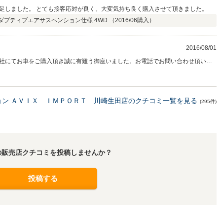
足しました。 とても接客応対が良く、大変気持ち良く購入させて頂きました。
ロ アダプティブエアサスペンション仕様 4WD （
2016/06
購入）
2016/08/01
社にてお車をご購入頂き誠に有難う御座いました。お電話でお問い合わせ頂いて
いました！またお忙しいお仕事の合間を縫って書類等も迅速にご対応頂き感謝申
身体ご自愛くださいませ。今後とも末永いお付き合いを、どうぞ宜しくお願い申
ョン ＡＶＩＸ ＩＭＰＯＲＴ 川崎生田店のクチコミ一覧を見る
(295件)
の販売店クチコミを投稿しませんか？
投稿する