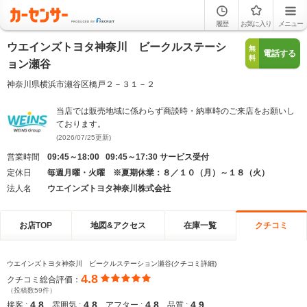
履歴
お気に入り
メニュー
ウエインズトヨタ神奈川 ビークルステーシ
無
電話する
料
ョン瀬谷
神奈川県横浜市瀬谷区橋戸２－３１－２
当店では販売地域に係わらず商談時・納車時のご来店をお願いし
ております。
(2026/07/25更新)
営業時間
09:45～18:00 09:45～17:30 サービス受付
定休日
毎週月曜・火曜 ※夏期休業：８／１０（月）～１８（火）
法人名
ウエインズトヨタ神奈川株式会社
お店TOP
地図&アクセス
在庫一覧
クチコミ
ウエインズトヨタ神奈川 ビークルステーション瀬谷(クチコミ詳細)
4.8
クチコミ総合評価：
（投稿数59件）
4.8
4.8
4.8
4.9
接客 :
雰囲気 :
アフター :
品質 :