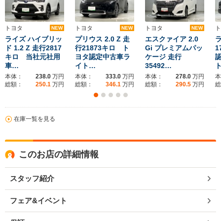
トヨタ
トヨタ
トヨタ
ト
NEW
NEW
NEW
ライズ ハイブリッ
プリウス 2.0 Z 走
エスクァイア 2.0
ラ
ド 1.2 Z 走行2817
行21873キロ ト
Gi プレミアムパッ
1
キロ 当社元社用
ヨタ認定中古車ラ
ケージ 走行
車…
イト…
35492…
本体：
238.0
万円
本体：
333.0
万円
本体：
278.0
万円
本
総額：
250.1
万円
総額：
346.1
万円
総額：
290.5
万円
総
在庫一覧を見る
このお店の詳細情報
スタッフ紹介
フェア&イベント