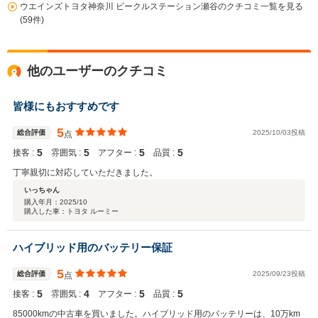
ウエインズトヨタ神奈川 ビークルステーション瀬谷のクチコミ一覧を見る
(59件)
他のユーザーのクチコミ
皆様にもおすすめです
5
総合評価
2025/10/03投稿
点
5
5
5
5
接客 :
雰囲気 :
アフター :
品質 :
丁寧親切に対応していただきました。
いっちゃん
購入年月：
2025/10
購入した車：トヨタ ルーミー
ハイブリッド用のバッテリー保証
5
総合評価
2025/09/23投稿
点
5
4
5
5
接客 :
雰囲気 :
アフター :
品質 :
85000kmの中古車を買いました。ハイブリッド用のバッテリーは、10万km