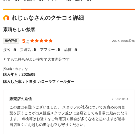
れじぃなさんのクチコミ詳細
素晴らしい接客
5
総合評価
2025/10/04投稿
点
5
5
5
5
接客 :
雰囲気 :
アフター :
品質 :
とても気持ちがよい接客で大変満足です
投稿者：れじぃな
購入年月：
2025/09
購入した車：トヨタ カローラフィールダー
販売店の返信
2025/10/04
この度は有難うございました。 スタッフの対応についてお褒めのお言
葉を頂くことが出来担当スタッフ並びに当店としても非常に励みになり
ます。 点検等はお近くをご利用頂く機会が多くなると思いますが是非
当店近くにお越しの際はお立ち寄りください。