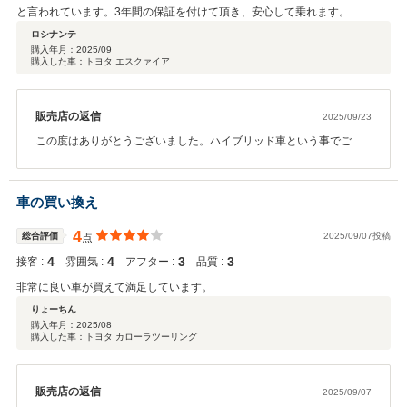
と言われています。3年間の保証を付けて頂き、安心して乗れます。
ロシナンテ
購入年月：
2025/09
購入した車：トヨタ エスクァイア
販売店の返信
2025/09/23
この度はありがとうございました。ハイブリッド車という事でご不
安のひとつがハイブリッドバッテリーかと思います。10万キロで全
てが交換を要するものではありませんがロングラン保証を付けて頂
いた事で安心してお乗り頂けるかと思います。 ハイブリッドのバッ
車の買い換え
テリー以外も何か気になる点がございましたらお気軽に担当スタッ
フにご連絡下さい。
4
総合評価
2025/09/07投稿
点
4
4
3
3
接客 :
雰囲気 :
アフター :
品質 :
非常に良い車が買えて満足しています。
りょーちん
購入年月：
2025/08
購入した車：トヨタ カローラツーリング
販売店の返信
2025/09/07