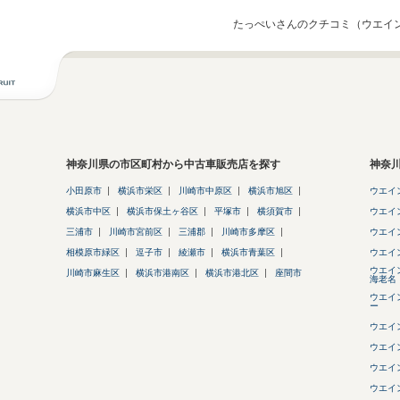
たっぺいさんのクチコミ（ウエイ
神奈川県の市区町村から中古車販売店を探す
神奈
小田原市
横浜市栄区
川崎市中原区
横浜市旭区
ウエイ
横浜市中区
横浜市保土ヶ谷区
平塚市
横須賀市
ウエイ
三浦市
川崎市宮前区
三浦郡
川崎市多摩区
ウエイ
相模原市緑区
逗子市
綾瀬市
横浜市青葉区
ウエイ
ウエイ
川崎市麻生区
横浜市港南区
横浜市港北区
座間市
海老名
ウエイ
ー
ウエイ
ウエイ
ウエイ
ウエイ