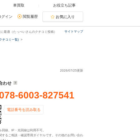
車買取
お役立ち記事
ログイン
閲覧履歴
お気に入り
サイトマップ
派に最適（たっぺいさんのクチコミ投稿）
クチコミ一覧)
2026/07/25更新
合わせ
078-6003-827541
電話番号を読み取る
ル回線、IP・光回線は利用不可。
関するご相談・確認専用ダイヤルです。その他のお問い合わ