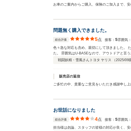
お車のご案内からご購入、保険のご加入まで、安
様に寄り添ったご対応を心がけておりますので、
ことでご不明点やご相談がございましたら、いつ
よう、全力でサポートさせていただきます。 改
問題無く購入できました。
5
点
5
接客：
雰囲気
総合評価
色々急な対応も含め、親切にして頂きました。 
た。 雰囲気はU-BASEなので、アウトドアと
戦闘妖精・雪風さん
トヨタ ヤリス （
2025/09
販売店の返信
ご多忙の中、貴重なご意見をいただき感謝申し上
心よりお詫び申し上げます。今後はよりスムーズな
の雰囲気についても温かいお言葉をいただき嬉し
ておりましたら幸いです。 今後とも、お客様に
にご相談くださいませ。
お世話になりました
4
点
5
接客：
雰囲気
総合評価
担当様は勿論、スタッフの皆様の対応が良く、安