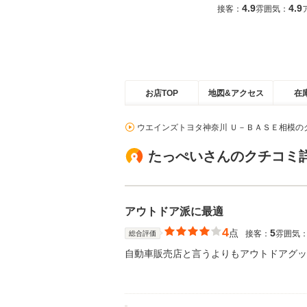
4.9
4.9
接客：
雰囲気：
お店TOP
地図&アクセス
在
ウエインズトヨタ神奈川 Ｕ－ＢＡＳＥ相模の
たっぺいさんのクチコミ
アウトドア派に最適
4
点
5
接客：
雰囲気
総合評価
自動車販売店と言うよりもアウトドアグッ