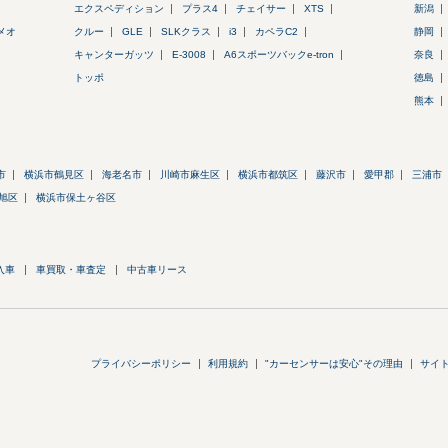
エクスペディション
プラス4
チェイサー
XTS
新潟
メオ
クルー
GLE
SLKクラス
i3
カペラC2
静岡
キャンターガッツ
E-3008
A6スポーツバックe-tron
奈良
トッポ
徳島
熊本
市
横浜市鶴見区
海老名市
川崎市麻生区
横浜市都筑区
藤沢市
愛甲郡
三浦市
旭区
横浜市保土ヶ谷区
入車
車買取・車査定
中古車リース
プライバシーポリシー
利用規約
"カーセンサーは安心"その理由
サイ