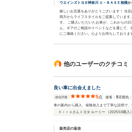
ウエインズトヨタ神奈川 Ｕ－ＢＡＳＥ相模
か
嬉しいお言葉をありがとうございます！ 当店
両方からライフスタイルをご提案しています
す。 ご購入いただいたお車が、これからの日
ん、ギアのご相談やイベントなどを通じて、
にご連絡ください。心よりお待ちしておりま
他のユーザーのクチコミ
良い車に出会えました
5
点
5
接客：
雰囲気
総合評価
車の案内から購入、保険加入まで丁寧な説明で、
ｈｉｒｏさん
トヨタ ルーミー （
2025/10
購入
販売店の返信