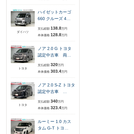
ハイゼットカーゴ
660 クルーズ 4…
138.8
支払総額
万円
ダイハツ
128.8
本体価格
万円
ノア 2.0 G トヨタ
認定中古車 両…
320
支払総額
万円
トヨタ
303.4
本体価格
万円
ノア 2.0 S-Z トヨタ
認定中古車 …
340
支払総額
万円
トヨタ
323.4
本体価格
万円
ルーミー 1.0 カス
タム G-T トヨ…