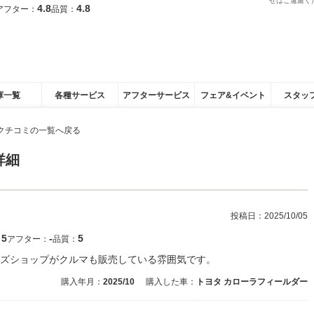
せはご遠慮く
4.8
4.8
アフター：
品質：
庫一覧
各種サービス
アフターサービス
フェア&イベント
スタッ
クチコミの一覧へ戻る
詳細
投稿日：
2025/10/05
5
‐
5
：
アフター：
品質：
ズショップがクルマも販売している雰囲気です。
購入年月：
2025/10
購入した車：
トヨタ カローラフィールダー