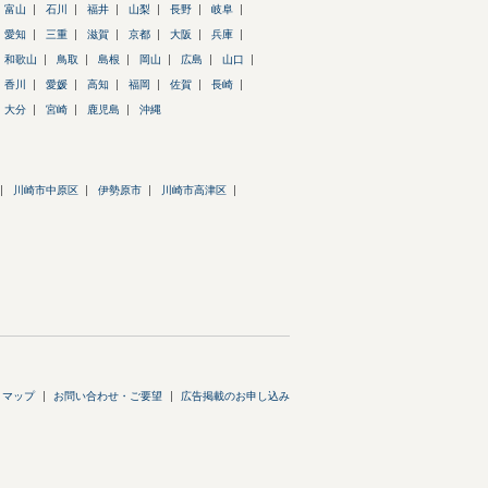
富山
石川
福井
山梨
長野
岐阜
愛知
三重
滋賀
京都
大阪
兵庫
和歌山
鳥取
島根
岡山
広島
山口
香川
愛媛
高知
福岡
佐賀
長崎
大分
宮崎
鹿児島
沖縄
川崎市中原区
伊勢原市
川崎市高津区
トマップ
お問い合わせ・ご要望
広告掲載のお申し込み