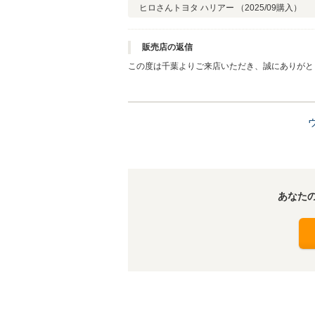
ヒロさん
トヨタ ハリアー （
2025/09
購入）
販売店の返信
この度は千葉よりご来店いただき、誠にありがと
は「カフェと物販を融合させた空間づくり」をコ
る店舗づくりを目指しております。 ドリンクの
いただいておりますが、今後はより多くのお客様
す。 率直なご意見をいただき、誠にありがとう
あなた