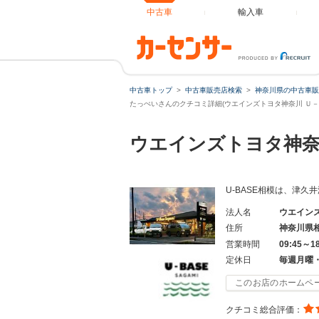
中古車
輸入車
中古車トップ
中古車販売店検索
神奈川県の中古車販
たっぺいさんのクチコミ詳細(ウエインズトヨタ神奈川 Ｕ－
ウエインズトヨタ神奈
U-BASE相模は、津久
法人名
ウエイン
住所
神奈川県
営業時間
09:45～1
定休日
毎週月曜
このお店のホームペ
クチコミ総合評価：