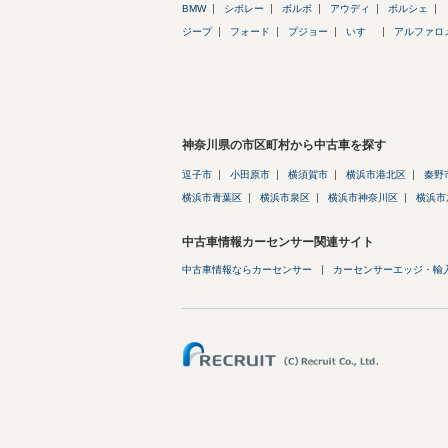
BMW
シボレー
ボルボ
アウディ
ポルシェ
ジープ
フォード
プジョー
いすゞ
アルファロ
神奈川県の市区町村から中古車を探す
逗子市
小田原市
横須賀市
横浜市港北区
秦野
横浜市青葉区
横浜市泉区
横浜市神奈川区
横浜市
中古車情報カーセンサー関連サイト
中古車情報ならカーセンサー
カーセンサーエッジ・輸