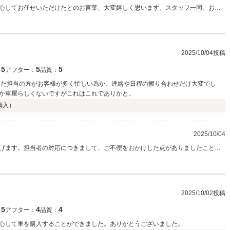
心してお任せいただけたとのお言葉、大変嬉しく思います。スタッフ一同、お客
こうしたお声をいただけることが何よりの励みになります。 今後もお車に関する
でもお気軽にご連絡ください。末永く快適なカーライフをお過ごしいただけます
めまして、この度は本当にありがとうございました。
2025/10/04投稿
5
5
5
：
アフター：
品質：
ただ担当の方がお客様が多く忙しい為か、連絡や日程の擦り合わせだけ大変でし
言うか車屋らしくないですがこれはこれでありかと。
購入）
2025/10/04
げます。担当者の対応につきまして、ご不便をおかけした点がありましたこと、
ご案内ができるよう、スタッフ一同改善に努めてまいります。 また、U-BASE
く思います。アウトドアテイストの空間で、車選びが少しでも楽しい時間となっ
ご満足いただけるサービスを目指してまいりますので、何かございましたらお気軽
2025/10/02投稿
5
4
4
：
アフター：
品質：
心して車を購入することができました。ありがとうございました。