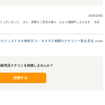
2025/10/02
うございました。 また、貴重なご意見を賜り、心より感謝申し上げます。 当店で
ンセプトに、お車のご商談だけでなく、ゆったりとした時間をお過ごしいただけ
ご提供につきましては、こだわりのカフェスタイルを採用しており、有料とさせて
にご満足いただけるよう、サービス内容の見直しも含めて改善を進めてまいりま
ございました。 今後ともどうぞよろしくお願いいたします。
ウエインズトヨタ神奈川 Ｕ－ＢＡＳＥ相模のクチコミ一覧を見る
(210件)
の販売店クチコミを投稿しませんか？
投稿する