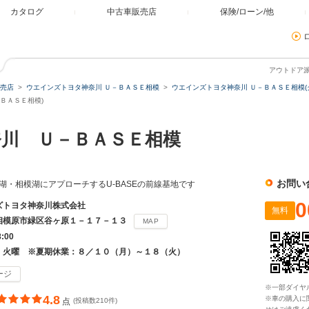
カタログ
中古車販売店
保険/ローン/他
アウトドア
売店
ウエインズトヨタ神奈川 Ｕ－ＢＡＳＥ相模
ウエインズトヨタ神奈川 Ｕ－ＢＡＳＥ相模(
ＢＡＳＥ相模)
川 Ｕ－ＢＡＳＥ相模
お問い
井湖・相模湖にアプローチするU-BASEの前線基地です
0
ズトヨタ神奈川株式会社
無料
相模原市緑区谷ヶ原１－１７－１３
MAP
8:00
・火曜 ※夏期休業：８／１０（月）～１８（火）
ージ
※一部ダイヤ
4.8
※車の購入に
点
(投稿数210件)