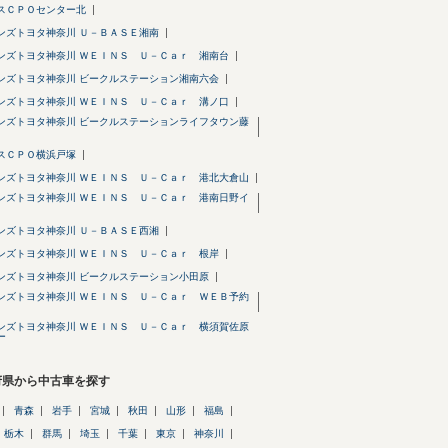
スＣＰＯセンター北
ンズトヨタ神奈川 Ｕ－ＢＡＳＥ湘南
ンズトヨタ神奈川 ＷＥＩＮＳ Ｕ－Ｃａｒ 湘南台
ンズトヨタ神奈川 ビークルステーション湘南六会
ンズトヨタ神奈川 ＷＥＩＮＳ Ｕ－Ｃａｒ 溝ノ口
ンズトヨタ神奈川 ビークルステーションライフタウン藤
スＣＰＯ横浜戸塚
ンズトヨタ神奈川 ＷＥＩＮＳ Ｕ－Ｃａｒ 港北大倉山
ンズトヨタ神奈川 ＷＥＩＮＳ Ｕ－Ｃａｒ 港南日野イ
ンズトヨタ神奈川 Ｕ－ＢＡＳＥ西湘
ンズトヨタ神奈川 ＷＥＩＮＳ Ｕ－Ｃａｒ 根岸
ンズトヨタ神奈川 ビークルステーション小田原
ンズトヨタ神奈川 ＷＥＩＮＳ Ｕ－Ｃａｒ ＷＥＢ予約
ンズトヨタ神奈川 ＷＥＩＮＳ Ｕ－Ｃａｒ 横須賀佐原
ー
府県から中古車を探す
青森
岩手
宮城
秋田
山形
福島
栃木
群馬
埼玉
千葉
東京
神奈川