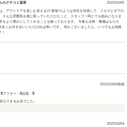
らのクチコミ返答
2025/10/05
は、アウトドアを楽しむ皆さまの“基地”のような存在を目指して、クルマとギアの
。 そんな雰囲気を感じ取っていただけたこと、スタッフ一同とても励みになりま
常をより豊かにしてくれることを願っております。 今後も点検・整備はもちろ
末永くお付き合いいただければ幸いです。 何かございましたら、いつでもお気軽
す！
2025/10/04投稿
5
5
5
：
アフター：
品質：
安心できるお店でした。
）
2025/10/04