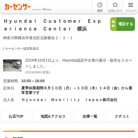
履歴
お気に入り
メニュー
Ｈｙｕｎｄａｉ Ｃｕｓｔｏｍｅｒ Ｅｘｐ
無
電話する
料
ｅｒｉｅｎｃｅ Ｃｅｎｔｅｒ 横浜
神奈川県横浜市港北区北新横浜２－２－１
カーセンサー認定取扱店
2024年10月1日より、Hyundai認定中古車の展示・販売をスター
トしました。
(2024/08/01更新)
営業時間
10:00～18:00
定休日
夏季休業期間８月１０日（月）～１３日（木）１４日（金）から通
常営業です
法人名
Ｈｙｕｎｄａｉ Ｍｏｂｉｌｉｔｙ Ｊａｐａｎ株式会社
お店TOP
地図&アクセス
在庫一覧
クチコミ