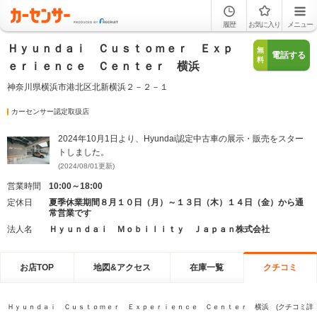
履歴
お気に入り
メニュー
Ｈｙｕｎｄａｉ Ｃｕｓｔｏｍｅｒ Ｅｘｐ
無
電話する
料
ｅｒｉｅｎｃｅ Ｃｅｎｔｅｒ 横浜
神奈川県横浜市港北区北新横浜２－２－１
カーセンサー認定取扱店
2024年10月1日より、Hyundai認定中古車の展示・販売をスター
トしました。
(2024/08/01更新)
営業時間
10:00～18:00
定休日
夏季休業期間８月１０日（月）～１３日（木）１４日（金）から通
常営業です
法人名
Ｈｙｕｎｄａｉ Ｍｏｂｉｌｉｔｙ Ｊａｐａｎ株式会社
お店TOP
地図&アクセス
在庫一覧
クチコミ
Ｈｙｕｎｄａｉ Ｃｕｓｔｏｍｅｒ Ｅｘｐｅｒｉｅｎｃｅ Ｃｅｎｔｅｒ 横浜 (クチコミ詳