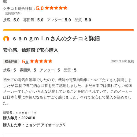
細)
5.0
クチコミ総合評価：
（投稿数7件）
5.0
5.0
5.0
5.0
接客 :
雰囲気 :
アフター :
品質 :
ｓａｎｇｍｉｎさんのクチコミ詳細
安心感、信頼感で安心購入
5
総合評価
2024/11/01投稿
点
5
5
5
5
接客 :
雰囲気 :
アフター :
品質 :
初めての電気自動車でしたので、機能や電気自動車についてたくさん質問しま
したが 親切で専門的な回答を見て感動しました。まだ日本では慣れてない韓国
メーカーでしたが いろんな活動していることを紹介されていて、このメーカー
は日本市場に本気だなあとすごく感じました。それで安心して購入を決めまし
た。
投稿者：ｓａｎｇｍｉｎ
購入年月：
2024/10
購入した車：ヒョンデ アイオニック5