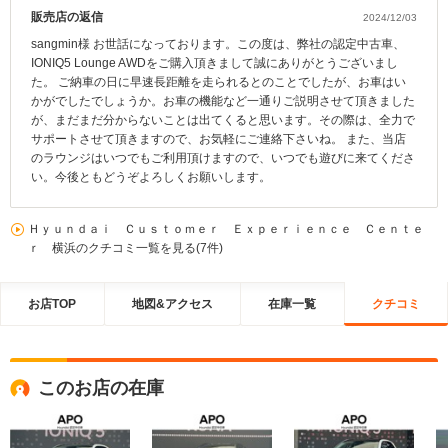
販売店の返信
2024/12/03
sangmin様 お世話になっております。この度は、弊社の認定中古車、
IONIQ5 Lounge AWDをご購入頂きまして誠にありがとうございまし
た。 ご納車の日に早速長距離を走られるとのことでしたが、お車はい
かがでしたでしょうか。お車の機能など一通りご説明させて頂きました
が、まだまだ分からないことは出てくると思います。その際は、全力で
サポートさせて頂きますので、お気軽にご連絡下さいね。 また、当店
のラウンジはいつでもご利用頂けますので、いつでも遊びに来てくださ
い。今後ともどうぞよろしくお願いします。
Ｈｙｕｎｄａｉ Ｃｕｓｔｏｍｅｒ Ｅｘｐｅｒｉｅｎｃｅ Ｃｅｎｔｅ
ｒ 横浜のクチコミ一覧を見る(7件)
お店TOP
地図&アクセス
在庫一覧
クチコミ
このお店の在庫