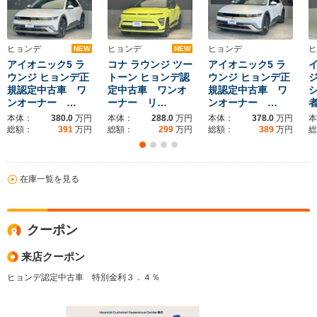
ヒョンデ
ヒョンデ
ヒョンデ
ヒ
NEW
NEW
アイオニック5 ラ
コナ ラウンジ ツー
アイオニック5 ラ
ウンジ ヒョンデ正
トーン ヒョンデ認
ウンジ ヒョンデ正
規認定中古車 ワ
定中古車 ワンオ
規認定中古車 ワ
ンオーナー …
ーナー リ…
ンオーナー …
本体：
380.0
万円
本体：
288.0
万円
本体：
378.0
万円
本
総額：
391
万円
総額：
299
万円
総額：
389
万円
総
在庫一覧を見る
クーポン
来店クーポン
ヒョンデ認定中古車 特別金利３．４％