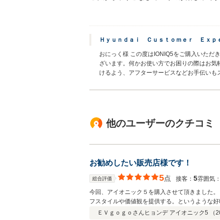
Ｈｙｕｎｄａｉ Ｃｕｓｔｏｍｅｒ Ｅｘｐ
おにっく様 この度はIONIQ5をご購入い
ざいます。何かお使い方でお困りの際はお気
けるよう、アフターサービスなどお手伝いも
他のユーザーのクチコミ
お勧めしたい販売店様です！
5
点
5
接客：
雰囲気
総合評価
今回、アイオニック５を購入させて頂きました。
フスタイルや価値観を提供する。というような好
出会うことが出来ました。 今回、横浜で納車し
ＥＶｇｏｇｏさん
ヒョンデ アイオニック5 （
2