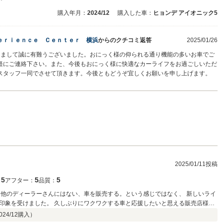
購入年月：
2024/12
購入した車：
ヒョンデ アイオニック5
ｅｒｉｅｎｃｅ Ｃｅｎｔｅｒ 横浜
からのクチコミ返答
2025/01/26
ただきまして誠に有難うございました。おにっく様の仰られる通り機能の多いお車でご
軽にご連絡下さい。また、今後もおにっく様に快適なカーライフをお過ごしいただ
スタッフ一同でさせて頂きます。今後ともどうぞ宜しくお願いを申し上げます。
2025/01/11投稿
5
5
5
：
アフター：
品質：
 他のディーラーさんにはない、車を販売する。という感じではなく、 新しいライ
印象を受けました。 久しぶりにワクワクする車と応援したいと思える販売店様に
て頂きましたが、福岡のストアの方にも、とてもよくして頂きました。 とても知識
024/12
購入）