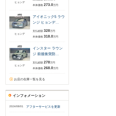
ヒョンデ
273.0
本体価格
万円
アイオニック5 ラウ
ンジ ヒョンデ…
328
支払総額
万円
ヒョンデ
318.0
本体価格
万円
インスター ラウン
ジ 前後衝突防…
278
支払総額
万円
ヒョンデ
268.0
本体価格
万円
お店の在庫一覧を見る
インフォメーション
2024/08/01
アフターサービスを更新