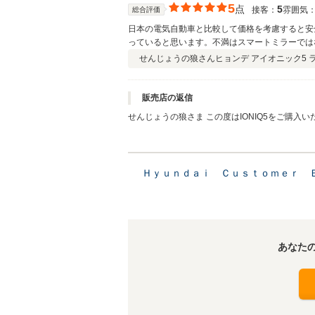
5
点
5
接客：
雰囲気
総合評価
日本の電気自動車と比較して価格を考慮すると安
っていると思います。不満はスマートミラーではな
踏んでいない時にブレーキランプが点灯していな
せんじょうの狼さん
ヒョンデ アイオニック5 ラ
です。ここまで改善してくれて更に電池容量が1
強く握る必要が無くなりました。それにNAVIも
にも関わらず15万円のアップです。ヒョンデさ
販売店の返信
携の整備工場を増やして欲しいです。 過去にガ
せんじょうの狼さま この度はIONIQ5をご購入いただきまして本当にありがとうございます。 整備網に関しましては急速に増やし
ョンデのEVを購入するつもりです。 因みにワタシ
ている最中ですので、より便利になりますこと是
分満足しています。
Ｈｙｕｎｄａｉ Ｃｕｓｔｏｍｅｒ 
あなた