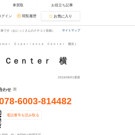
車買取
お役立ち記事
ログイン
閲覧履歴
お気に入り
サイトマップ
る車です（おにっくさんのクチコミ投稿）
ｏｍｅｒ Ｅｘｐｅｒｉｅｎｃｅ Ｃｅｎｔｅｒ 横浜 )
 Ｃｅｎｔｅｒ 横
2024/08/01更新
合わせ
078-6003-814482
電話番号を読み取る
ル回線、IP・光回線は利用不可。