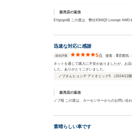
が豊富で自社の車の性能や機能面、自社以外のこ
した。ありがとうございました。 これから長い
購入相談から試乗、納車までいろいろとありがと
販売店の返信
てみてはいかがでしょうか。
EVgogo様 この度は、弊社IONIQ5 Loun
Hyundai IONIQ5をご選択頂き、本当にう
楽しみ頂けましたでしょうか。 これからは、今
ます。 周りの方にもお車を自慢しちゃってくだ
で、お気軽にご相談くださいね！ 今後ともどう
迅速な対応に感謝
5
点
5
接客：
雰囲気
総合評価
ネットを通じて購入に不安がありましたが、お店
した。ありがとうございました。
ノブさん
ヒョンデ アイオニック5 （
2024/12
購
販売店の返信
ノブ様 この度は、カーセンサーからのお問い合わ
遠いところ店舗にお越し頂き誠にありがとうござ
ょうか。お楽しみ頂けましたでしょうか。 ご自
頂きますので、お困りごとがございましたらお気軽
素晴らしい車です