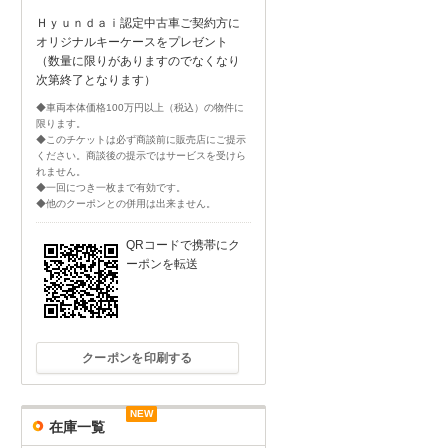
Ｈｙｕｎｄａｉ認定中古車ご契約方に
オリジナルキーケースをプレゼント
（数量に限りがありますのでなくなり
次第終了となります）
◆車両本体価格100万円以上（税込）の物件に
限ります。
◆このチケットは必ず商談前に販売店にご提示
ください。商談後の提示ではサービスを受けら
れません。
◆一回につき一枚まで有効です。
◆他のクーポンとの併用は出来ません。
QRコードで携帯にク
ーポンを転送
クーポンを印刷する
NEW
NEW
在庫一覧