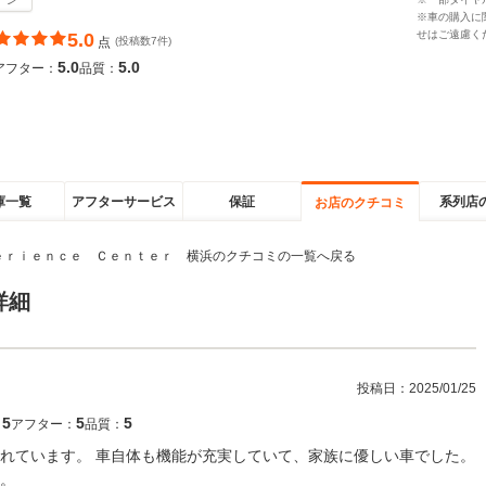
※車の購入に
せはご遠慮く
5.0
点
(投稿数7件)
5.0
5.0
アフター：
品質：
庫一覧
アフターサービス
保証
系列店
お店のクチコミ
ｅｒｉｅｎｃｅ Ｃｅｎｔｅｒ 横浜のクチコミの一覧へ戻る
詳細
投稿日：
2025/01/25
5
5
5
：
アフター：
品質：
れています。 車自体も機能が充実していて、家族に優しい車でした。
。