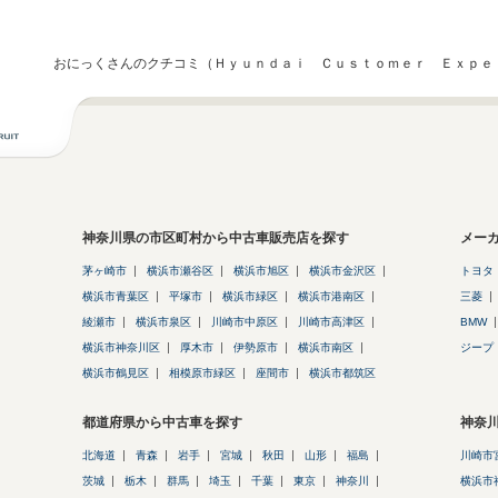
おにっくさんのクチコミ（Ｈｙｕｎｄａｉ Ｃｕｓｔｏｍｅｒ Ｅｘｐｅ
神奈川県の市区町村から中古車販売店を探す
メー
茅ヶ崎市
横浜市瀬谷区
横浜市旭区
横浜市金沢区
トヨタ
横浜市青葉区
平塚市
横浜市緑区
横浜市港南区
三菱
綾瀬市
横浜市泉区
川崎市中原区
川崎市高津区
BMW
横浜市神奈川区
厚木市
伊勢原市
横浜市南区
ジープ
横浜市鶴見区
相模原市緑区
座間市
横浜市都筑区
都道府県から中古車を探す
神奈
北海道
青森
岩手
宮城
秋田
山形
福島
川崎市
茨城
栃木
群馬
埼玉
千葉
東京
神奈川
横浜市