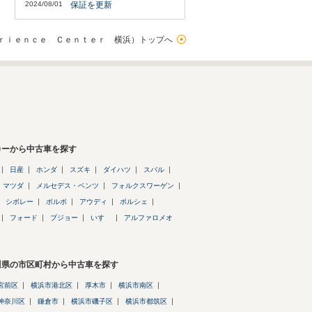
2024/08/01
保証を更新
ｒｉｅｎｃｅ Ｃｅｎｔｅｒ 横浜）トップへ
カーから中古車を探す
日産
ホンダ
スズキ
ダイハツ
スバル
マツダ
メルセデス・ベンツ
フォルクスワーゲン
シボレー
ボルボ
アウディ
ポルシェ
フォード
プジョー
いすゞ
アルファロメオ
川県の市区町村から中古車を探す
宮前区
横浜市港北区
厚木市
横浜市南区
神奈川区
鎌倉市
横浜市磯子区
横浜市都筑区