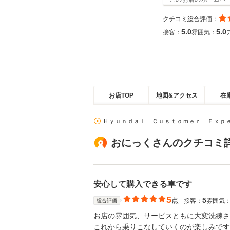
クチコミ総合評価：
5.0
5.0
接客：
雰囲気：
お店TOP
地図&アクセス
在
Ｈｙｕｎｄａｉ Ｃｕｓｔｏｍｅｒ Ｅｘｐ
おにっくさんのクチコミ
安心して購入できる車です
5
点
5
接客：
雰囲気
総合評価
お店の雰囲気、サービスともに大変洗練さ
これから乗りこなしていくのが楽しみです