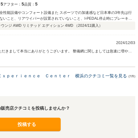
5
5
5
：
アフター：
品質：
全性能設備やコンフォート設備また スポーツでの加速感など日本車の3年先は行
いこと、リアワイパーが設置されていないこと、I-PEDAL停止時にブレーキを
いこと等がありますが、これについてはマイナーチェンジで 全て解決されたよう
ウンジ AWD リミテッド エディション 4WD （
2024/11
購入）
2KW位上がった及びハンドルに手を添えていればハンドルを握っていると認知して
AIナビ搭載になり走行時の前方カメラの画像に進む方向が青矢印で案内されます。
ん、今回は社運をかけて日本進出をしてるように思えます。あえて不満を言えば提
2024/12/03
ソリン車やハイブリッドを乗っていましたがEVはリーフからの買い換えで、次もヒ
はラウンジAWD Limitedを購入したのでマイナーチェンジ前の仕様ですが、 十
非ご期待くださいませ。 また、是非次回のお買換えの際も当店にお任せいただけ
れば幸いでございます。 今後ともどうぞよろしくお願い申し上げます。 Hyundai CXC Yokohama 中古車担当
Ｅｘｐｅｒｉｅｎｃｅ Ｃｅｎｔｅｒ 横浜のクチコミ一覧を見る
(7件)
の販売店クチコミを投稿しませんか？
投稿する