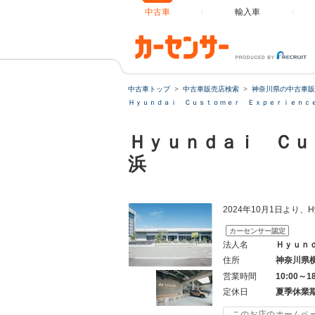
中古車
輸入車
中古車トップ
中古車販売店検索
神奈川県の中古車販
Ｈｙｕｎｄａｉ Ｃｕｓｔｏｍｅｒ Ｅｘｐｅｒｉｅｎｃｅ
Ｈｙｕｎｄａｉ Ｃｕ
浜
2024年10月1日より
カーセンサー認定
法人名
Ｈｙｕｎ
住所
神奈川県
営業時間
10:00～1
定休日
夏季休業
このお店のホームペ