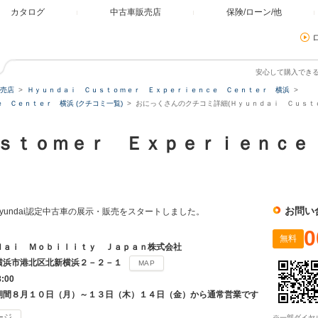
カタログ
中古車販売店
保険/ローン/他
安心して購入でき
売店
Ｈｙｕｎｄａｉ Ｃｕｓｔｏｍｅｒ Ｅｘｐｅｒｉｅｎｃｅ Ｃｅｎｔｅｒ 横浜
 Ｃｅｎｔｅｒ 横浜 (クチコミ一覧)
おにっくさんのクチコミ詳細(Ｈｙｕｎｄａｉ Ｃｕｓｔ
ｓｔｏｍｅｒ Ｅｘｐｅｒｉｅｎｃｅ
お問い
、Hyundai認定中古車の展示・販売をスタートしました。
0
無料
ｄａｉ Ｍｏｂｉｌｉｔｙ Ｊａｐａｎ株式会社
横浜市港北区北新横浜２－２－１
MAP
8:00
期間８月１０日（月）～１３日（木）１４日（金）から通常営業です
ージ
※一部ダイヤ