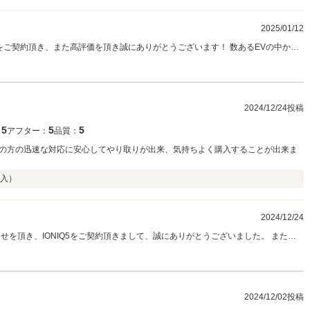
とも詳しく、信頼できると感じました。 福岡のストアも人に紹介したいと感じま
お付き合いになると思いますので新しいライフスタイルを楽しみたいと思います。
うございました。 購入検討されている方は、お話しを聞きに行ったり、試乗され
2025/01/12
ge AWDをご契約頂き、また高評価を頂き誠にありがとうございます！ 数あるEVの中から
れしく思います。 ご納車後、早速の長距離ドライブになったと思いますが、IONIQ5はお
までとは違うライフスタイルになると思いますが、きっとご満足いただけると思い
さい！ ご不明点やお困りごとなどございましたら、全力でサポートいたしますの
ぞよろしくお願い申し上げます。
2024/12/24投稿
5
5
5
：
アフター：
品質：
の方の迅速な対応に安心してやり取りが出来、気持ちよく購入することが出来ま
入）
2024/12/24
せを頂き、IONIQ5をご契約頂きまして、誠にありがとうございました。 また、
いました。 ご納車後、長距離ドライブになりましたが、お車はいかがでしたでし
宅近くに弊社提携工場もございますし、何かございましたら我々もサポートさせて
にお申し付けください。 今後ともHyundaiをよろしくお願い申し上げます。
2024/12/02投稿