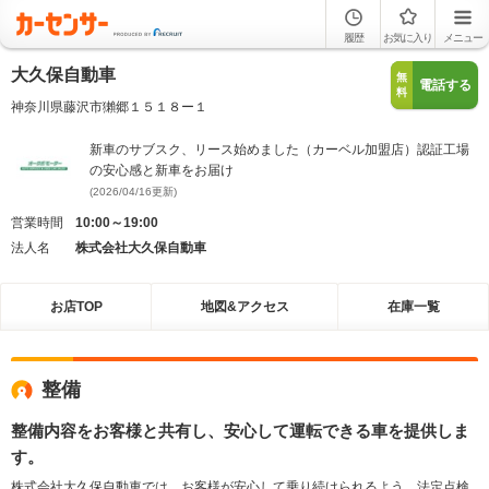
履歴
お気に入り
メニュー
大久保自動車
無
電話する
料
神奈川県藤沢市獺郷１５１８ー１
新車のサブスク、リース始めました（カーベル加盟店）認証工場
の安心感と新車をお届け
(2026/04/16更新)
営業時間
10:00～19:00
法人名
株式会社大久保自動車
お店TOP
地図&アクセス
在庫一覧
整備
整備内容をお客様と共有し、安心して運転できる車を提供しま
す。
株式会社大久保自動車では、お客様が安心して乗り続けられるよう、法定点検