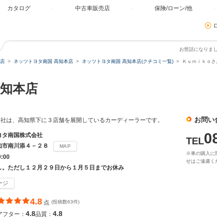
カタログ
中古車販売店
保険/ローン/他
お世話になりま
店
ネッツトヨタ南国 高知本店
ネッツトヨタ南国 高知本店(クチコミ一覧)
Ｋｕｍｉｋｏさ
知本店
お問い
会社は、高知県下に３店舗を展開しているカーディーラーです。
0
ヨタ南国株式会社
TEL
知市南川添４－２８
MAP
※車の購入に
9:00
せはご遠慮く
し。ただし１２月２９日から１月５日までお休み
ージ
4.8
点
(投稿数63件)
4.8
4.8
アフター：
品質：