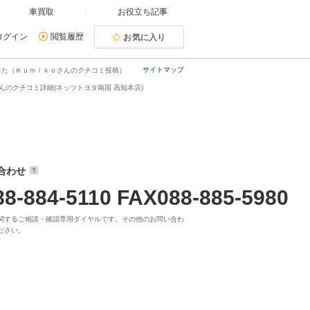
車買取
お役立ち記事
ログイン
閲覧履歴
お気に入り
サイトマップ
した（Ｋｕｍｉｋｏさんのクチコミ投稿）
んのクチコミ詳細(ネッツトヨタ南国 高知本店)
合わせ
88-884-5110 FAX088-885-5980
関するご相談・確認専用ダイヤルです。その他のお問い合わ
ださい。