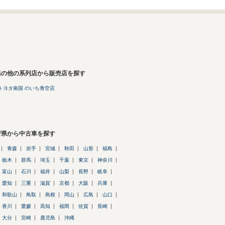
県の他の系列店から販売店を探す
トヨタ南国 のいち青空店
府県から中古車を探す
青森
岩手
宮城
秋田
山形
福島
栃木
群馬
埼玉
千葉
東京
神奈川
富山
石川
福井
山梨
長野
岐阜
愛知
三重
滋賀
京都
大阪
兵庫
和歌山
鳥取
島根
岡山
広島
山口
香川
愛媛
高知
福岡
佐賀
長崎
大分
宮崎
鹿児島
沖縄