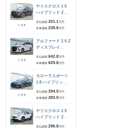
ヤリスクロス 1.5
ハイブリッド Z…
251.1
支払総額
万円
トヨタ
239.8
本体価格
万円
アルファード 2.5 Z
ディスプレイ…
642.8
支払総額
万円
トヨタ
629.8
本体価格
万円
カローラスポーツ
1.8 ハイブリッ…
294.5
支払総額
万円
トヨタ
283.0
本体価格
万円
ヤリスクロス 1.5
ハイブリッド Z…
296.8
支払総額
万円