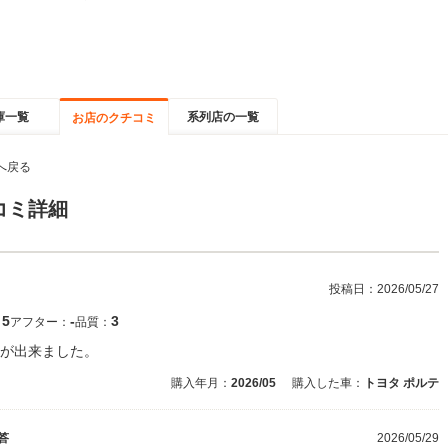
庫一覧
系列店の一覧
お店のクチコミ
へ戻る
コミ詳細
投稿日：
2026/05/27
5
‐
3
：
アフター：
品質：
が出来ました。
購入年月：
2026/05
購入した車：
トヨタ ポルテ
答
2026/05/29