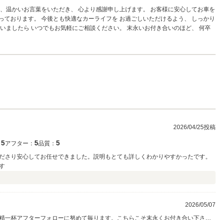
た、温かいお言葉をいただき、 心より感謝申し上げます。 お客様に安心してお車を
っております。 今後とも快適なカーライフを お過ごしいただけるよう、 しっかり
ざいましたら いつでもお気軽にご相談ください。 末永いお付き合いのほど、 何卒
2026/04/25投稿
5
5
5
：
アフター：
品質：
ださり安心してお任せできました。説明もとても詳しくわかりやすかったです。
す
2026/05/07
精一杯アフターフォローに努めて毎ります。こちらこそ末永くお付き合い下さい