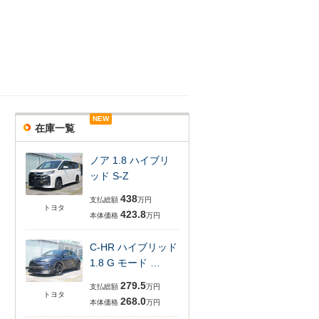
NEW
在庫一覧
ノア 1.8 ハイブリ
ッド S-Z
438
支払総額
万円
トヨタ
423.8
本体価格
万円
C-HR ハイブリッド
1.8 G モード …
279.5
支払総額
万円
トヨタ
268.0
本体価格
万円