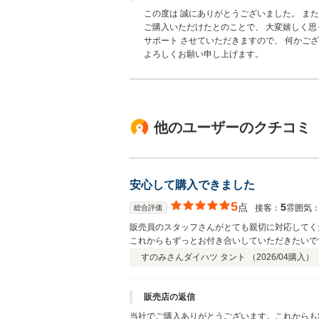
この度は 誠にありがとうございました。 ま
ご購入いただけたとのことで、 大変嬉しく思
サポート させていただきますので、 何かご
よろしくお願い申し上げます。
他のユーザーのクチコミ
安心して購入できました
5
点
5
接客：
雰囲気
総合評価
販売員のスタッフさんがとても親切に対応してく
これからもずっとお付き合いしていただきたいで
すのみさん
ダイハツ タント （
2026/04
購入）
販売店の返信
当社でご購入ありがとうございます。これからも