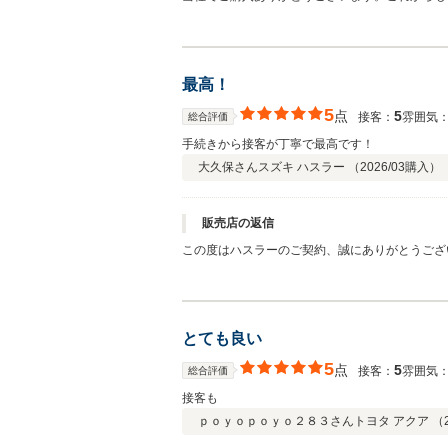
ますようよろしくお願い申し上げます。
最高！
5
点
5
接客：
雰囲気
総合評価
手続きから接客が丁寧で最高です！
大久保さん
スズキ ハスラー （
2026/03
購入）
販売店の返信
この度はハスラーのご契約、誠にありがとうございます
宜しくお願い致します！
とても良い
5
点
5
接客：
雰囲気
総合評価
接客も
ｐｏｙｏｐｏｙｏ２８３さん
トヨタ アクア （