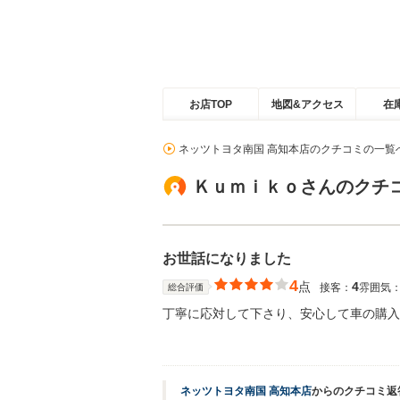
お店TOP
地図&アクセス
在
ネッツトヨタ南国 高知本店のクチコミの一覧
Ｋｕｍｉｋｏさんのクチ
お世話になりました
4
点
4
接客：
雰囲気
総合評価
丁寧に応対して下さり、安心して車の購入
ネッツトヨタ南国 高知本店
からのクチコミ返