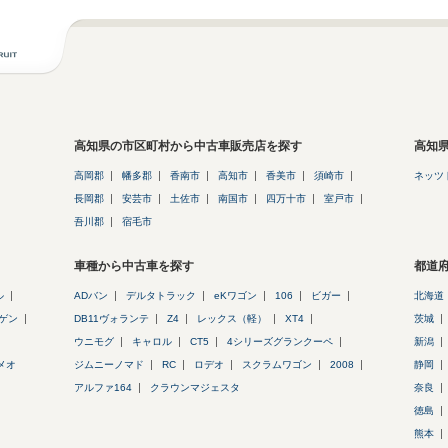
高知県の市区町村から中古車販売店を探す
高知
高岡郡
幡多郡
香南市
高知市
香美市
須崎市
ネッツ
長岡郡
安芸市
土佐市
南国市
四万十市
室戸市
吾川郡
宿毛市
車種から中古車を探す
都道
ル
ADバン
デルタトラック
eKワゴン
106
ビガー
北海道
ゲン
DB11ヴォランテ
Z4
レックス（軽）
XT4
茨城
ウニモグ
キャロル
CT5
4シリーズグランクーペ
新潟
メオ
ジムニーノマド
RC
ロデオ
スクラムワゴン
2008
静岡
アルファ164
クラウンマジェスタ
奈良
徳島
熊本