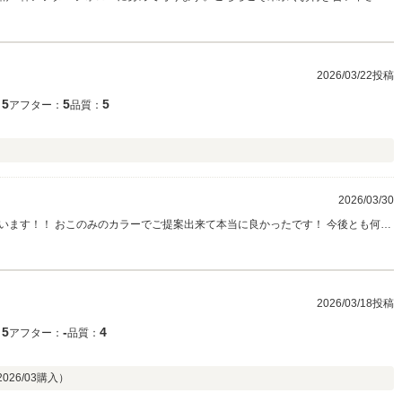
2026/03/22投稿
5
5
5
：
アフター：
品質：
2026/03/30
！！ おこのみのカラーでご提案出来て本当に良かったです！ 今後とも何卒
2026/03/18投稿
5
‐
4
：
アフター：
品質：
2026/03
購入）