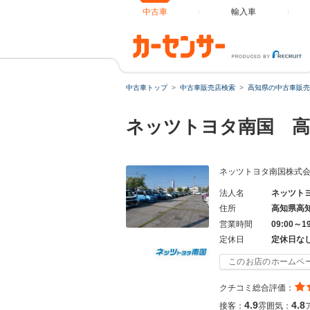
中古車
輸入車
中古車トップ
中古車販売店検索
高知県の中古車販売
ネッツトヨタ南国 高
ネッツトヨタ南国株式
法人名
ネッツト
住所
高知県高
営業時間
09:00～1
定休日
定休日な
このお店のホームペ
クチコミ総合評価：
4.9
4.8
接客：
雰囲気：