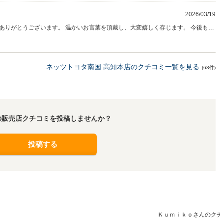
2026/03/19
がとうございます。 温かいお言葉を頂戴し、大変嬉しく存じます。 今後も快
、何かございましたらお気軽にお申し付けください。 引き続きよろしくお願いい
ネッツトヨタ南国 高知本店のクチコミ一覧を見る
(63件)
の販売店クチコミを投稿しませんか？
投稿する
Ｋｕｍｉｋｏさんのク