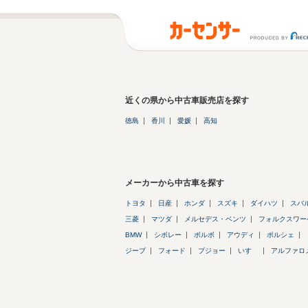
近くの県から中古車販売店を探す
徳島
香川
愛媛
高知
メーカーから中古車を探す
トヨタ
日産
ホンダ
スズキ
ダイハツ
スバ
三菱
マツダ
メルセデス・ベンツ
フォルクスワー
BMW
シボレー
ボルボ
アウディ
ポルシェ
ジープ
フォード
プジョー
いすゞ
アルファロ