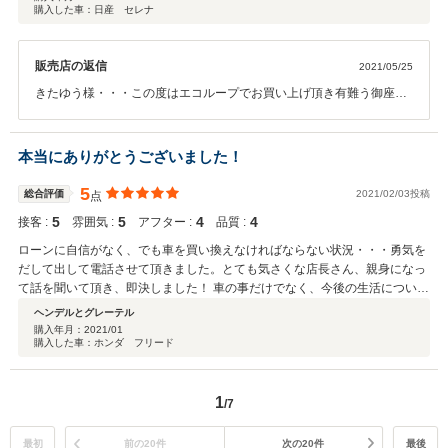
購入した車：日産 セレナ
子のときもお願いしたいと思います。エコループさんに出会えてよかったで
す。
販売店の返信
2021/05/25
きたゆう様・・・この度はエコループでお買い上げ頂き有難う御座い
ました。また、最高な評価とお褒めのお言葉を頂いたお客様は今後、
自動的に当社のVIPなお客様での対応とさせて頂きます。お客様には
スタッフ一同感謝しております。これからがお付き合いの始まりです
本当にありがとうございました！
ので、これからも末長く宜しく御願い致します。息子さんの時もご来
店お待ちしております。
5
総合評価
2021/02/03投稿
点
5
5
4
4
接客 :
雰囲気 :
アフター :
品質 :
ローンに自信がなく、でも車を買い換えなければならない状況・・・勇気を
だして出して電話させて頂きました。とても気さくな店長さん、親身になっ
て話を聞いて頂き、即決しました！ 車の事だけでなく、今後の生活について
も色々教えて頂きました。感謝しかありません！ ドライブレコーダーも付け
ヘンデルとグレーテル
て頂き嬉しかったです！ 本当にありがとうございました！
購入年月：
2021/01
購入した車：ホンダ フリード
1
/7
最初
前の20件
次の20件
最後