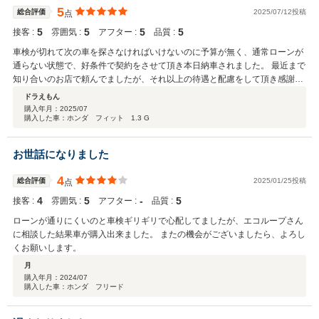
5
総合評価
2025/07/12投稿
点
5
5
5
5
接客 :
雰囲気 :
アフター :
品質 :
車検が切れて次の車を探さなければいけないのに予算が無く、通常ローンが
通らない状態で、好条件で契約をさせて頂き本日納車されました。 最近まで
知り合いのお店で頼んでましたが、それ以上の待遇と配慮をして頂き感謝し
ております。 ありがとうございます。
ドラえもん
購入年月：
2025/07
購入した車：ホンダ フィット 1.3 G
お世話になりました
4
総合評価
2025/01/25投稿
点
4
5
‐
5
接客 :
雰囲気 :
アフター :
品質 :
ローンが通りにくいのと車検ギリギリで心配してましたが、エコループさん
に相談した結果車が購入出来ました。 またの機会がございましたら、よろし
くお願いします。
月
購入年月：
2024/07
購入した車：ホンダ フリード