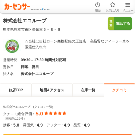
履歴
お気に入り
メニュー
株式会社エコループ
無
電話する
料
熊本県熊本市東区長嶺東５－８－８
☆当社は自社ローン商標登録の正規店 高品質なディーラー車を
厳選仕入れ☆
営業時間
09:30～17:30 時間外対応可
定休日
日曜、祝日
法人名
株式会社エコループ
お店TOP
地図&アクセス
在庫一覧
クチコミ
株式会社エコループ (クチコミ一覧)
5.0
クチコミ総合評価：
（投稿数126件）
5.0
4.9
4.9
4.9
接客 :
雰囲気 :
アフター :
品質 :