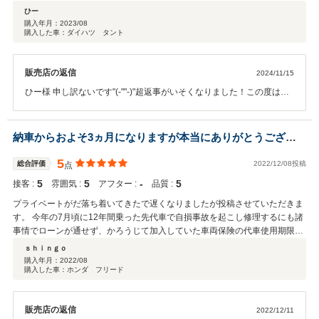
ひー
購入年月：
2023/08
購入した車：ダイハツ タント
販売店の返信
2024/11/15
ひー様 申し訳ないです"(-""-)"超返事がいそくなりました！この度は本
当に有難う御座いました！！
納車からおよそ3ヵ月になりますが本当にありがとうござい
ました。
5
総合評価
2022/12/08投稿
点
5
5
‐
5
接客 :
雰囲気 :
アフター :
品質 :
プライベートがだ落ち着いてきたで遅くなりましたが投稿させていただきま
す。 今年の7月頃に12年間乗った先代車で自損事故を起こし修理するにも諸
事情でローンが通せず、かろうじて加入していた車両保険の代車使用期限も
迫っている中、通勤で必ず必要な車の確保に悩んでいた時、ネットで見つけ
ｓｈｉｎｇｏ
たエコループさんに一途の望みをかけて相談をした結果、親身に話を聞いて
購入年月：
2022/08
購入した車：ホンダ フリード
下さり通常のローンでは通らない私でも、エコループさん独自のローンを通
していただき、なんと次の週には代車使用期限ギリギリで契約まですること
ができ本当に救われました。納車までは繁忙期だったとのことで1ヵ月と少
販売店の返信
2022/12/11
しかかりましたが、納車後3ヵ月問題なく通勤にドライブに活躍しておりま