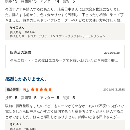
5
5
4
5
接客 :
雰囲気 :
アフター :
品質 :
今回アクアを購入するにあたり、店長田中さんには大変お世話になりまし
た。購入する前から、色々分かりやすく説明して下さったり相談に乗って頂
きました。納車の日もドライブレコーダーやナビなどの使い方を詳しく教え
て頂いて本当にありがとうございました。思っていた以上に綺麗に仕上がっ
そらこさん
ていて感動しました。これからもまたよろしくお願い致します。
購入年月：
2021/04
購入した車：トヨタ アクア 1.5 G ブラックソフトレザーセレクション
販売店の返信
2021/05/25
そらこ様・・・この度はエコループでお買い上げいただき有難う御座
います。納車には時間がかかってしまい申し訳ありませんでした。ま
た、お褒めのお言葉もやる気倍増です。納車後でも何なりとお気軽に
ご相談くださいね！！今後共、何かありましたら精一杯対応していき
感謝しかありません。
ますので、何でもお申しつけくださいませ。本当に有難う御座いまし
た。
5
総合評価
2021/03/21投稿
点
5
5
5
5
接客 :
雰囲気 :
アフター :
品質 :
以前に債務整理をしたのでどこもローンがくめなかったので不安いっぱいで
電話をしたら田中さんがすごく親切で色々と案を考えてくださり購入するこ
とができました。ほんと感謝しかありません。納車のときも田中さんがスイ
ッチ１つ１つ説明してくださり助かりました。新車かのように外見も中もピ
きたゆう
カピカでびっくりしました。整備の渡辺さん？もありがとうございます。息
購入年月：
2021/03