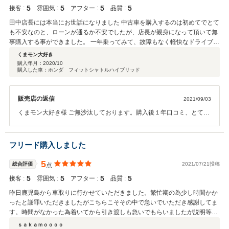
5
5
5
5
接客 :
雰囲気 :
アフター :
品質 :
田中店長には本当にお世話になりました 中古車を購入するのは初めてでとて
も不安なのと、ローンが通るか不安でしたが、店長が親身になって頂いて無
事購入する事ができました。 一年乗ってみて、故障もなく軽快なドライブが
出来ています。 またエコループさんを利用して、素敵な車に出会いたいと思
くまモン大好き
います。 本当にありがとうございました!
購入年月：
2020/10
購入した車：ホンダ フィットシャトルハイブリッド
販売店の返信
2021/09/03
くまモン大好き様 ご無沙汰しております。購入後１年口コミ、とても
嬉しいです。しかも、満点。感激です。軽快なドライブが出来るのは
シャトルも含めてお元気ということですね。何よりです。くまモン大
好き様は当店からそんなに遠くはないのでたまにはお立ち寄りくださ
フリード購入しました
い。 ＰＳ．軽快なドライブを続ける為、シャトルのメンテナンスもし
てくださいね。 田中
5
総合評価
2021/07/21投稿
点
5
5
5
5
接客 :
雰囲気 :
アフター :
品質 :
昨日鹿児島から車取りに行かせていただきました。繁忙期の為少し時間かか
ったと謝罪いただきましたがこちらこそその中で急いでいただき感謝してま
す。時間がなかった為着いてから引き渡しも急いでもらいましたが説明等
色々丁寧にありがとうございます。帰り道妻もエコループにして良かったね
ｓａｋａｍｏｏｏｏ