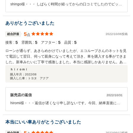
す。今回の出会いを大切にエコループさんとは長く付き合っていきたいと思
shingo様・・・ しばらく時間が経ってからの口コミでしたのでビック
っておりますので今後ともよろしくお願いします。本当にありがとうござい
リしましたが最高な評価を頂き感謝します。また、貴重な時間を割い
ました。
て書いて頂いているので当社にとっては特別な存在に値します。車の
ことで何かあれば特別価格で対応いたします。もちろん車以外の事で
ありがとうございました
も何でも相談に乗らせて頂きますのでいつでも連絡くださいませ。
singo様のお車のよく故障するであろう部品は新品に交換しております
5
総合評価
2022/10/06投稿
点
ので安心ではありますが車は機械物ですのでいつ何があるか分かりま
5
5
5
5
接客 :
雰囲気 :
アフター :
品質 :
せんが、その際は遠慮なくご相談くださいね。こちらこそ、今後とも
お付き合いの程、よろしくお願い致します。
ローンが通らず、あきらめかけていましたが、エコループさんのネットを見
て電話して翌日、伺って親身になって考えて頂き、車を購入する事ができま
した。新車みたいに丁寧で感激しました。本当に感謝しかありません。あり
がとうございました。今後も、よろしくお願い致します。
ｈｉｒｏｍｉ
購入年月：
2022/08
購入した車：トヨタ アクア
販売店の返信
2022/10/31
hiromi様・・・返信が遅くなり申し訳ないです。今回、納車直後にハ
イブリッド異常の警告灯が点灯し再度入庫していただきご迷惑をおか
けしました。hiromi様は凄く常識のある方でして全てお任せ状態でし
たので、補償対象外ではありましたがリビルト（新品同様）のハイブ
本当にいい車ありがとうございました
リッドバッテリーに無償で交換させていただきました。ディーラー様
とかでしたら20万円近い内容ではありますがエコループはお客様から
総合評価
2022/09/12投稿