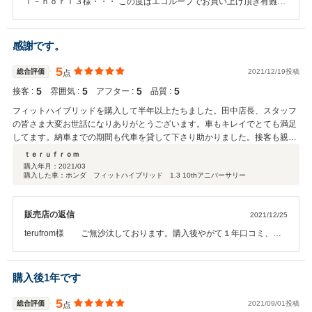
ｉ－ｎｏｒｉ３様・・・ この度はエコループでお買い上げ頂き有難う
御座いました。又、嬉しいクチコミも頂き感謝します。自社ローンだ
から適当な車を提供するのではなく当社は中古車では最高評価になる
４点評価でメンテナン履歴がしっかりしている車を厳選して仕入れて
感謝です。
いる為、なかなか見つからずお待たせする事もあり、申し訳なく思っ
ております。今後はお店の雰囲気が満点を頂ける様に改善していきた
5
総合評価
2021/12/19投稿
点
いと思っております。この度は本当に有難う御座いました。
5
5
5
5
接客 :
雰囲気 :
アフター :
品質 :
フィットハイブリッドを購入して半年以上たちました。田中店長、スタッフ
の皆さま大変お世話になりありがとうございます。車もキレイでとても満足
してます。納車までの期間も代車を貸して下さり助かりました。接客も親切
で丁寧な対応でしたので、これから車購入を考えていらっしゃる方にオスス
ｔｅｒｕｆｒｏｍ
メしたいお店です。
購入年月：
2021/03
購入した車：ホンダ フィットハイブリッド 1.3 10thアニバーサリー
販売店の返信
2021/12/25
terufrom様 ご無沙汰しております。購入後やがて１年口コミ、と
ても嬉しいです。しかも、満点。感激です。今後もこの様な口コミを
書いて頂けるように精進していきます。今は店長ではないのですが現
場仕事も頑張ってます。terufrom様、お近くに来られた際はお立ち寄
購入後1年です
りください。 田中
5
総合評価
2021/09/01投稿
点