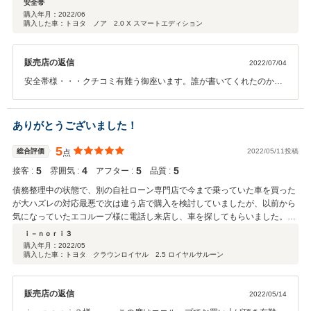
安全帯
ざいました(^ー^)
購入年月：
2022/06
購入した車：トヨタ ノア 2.0 X スマートエディション
販売店の返信
2022/07/04
安全帯様・・・クチコミ有難う御座います。誰が書いてくれたのか、
と見てみてビックリしました!!小心者なので口コミ書いてください、な
んてなかなか言えないので本当に本当に本当に感謝感激です♪当社では
強制的に超VIPなお客様に登録決定です。契約時から誠実な方だなー
ありがとうございました！
ーと思っていましたが、最後の最後でノックアウトさせられちゃいま
した!!今度、ご飯でも御馳走させてください^ - ^車の事以外でも何でも
5
総合評価
2022/05/11投稿
点
相談してくださいませ!!こう見えて結構、物知りなのでたまには連絡く
5
4
5
5
接客 :
雰囲気 :
アフター :
品質 :
ださいね!本当にこの度は有難御座いました。
債務整理中の状態で、別の自社ローン専門店で今まで乗っていた車を買った
が大ハズレの対応最悪で次は違う店で購入を検討していましたが、以前から
気になっていたエコループ様に電話し来店し、車を探してもらいました。自
分の心読まれているのかと思うほど欲しい装備が付いた車両を見つけていた
ｉ－ｎｏｒｉ３
だきました。 納車に関しては、自分の不注意が原因で、急遽納車を急いでし
購入年月：
2022/05
購入した車：トヨタ クラウンロイヤル 2.5 ロイヤルサルーン
てくださったことは本当に申し訳なく、感謝でいっぱいです。 自社ローン専
門店で状態のいい車ならココしかないと思います。
販売店の返信
2022/05/14