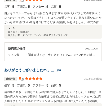
5
点
お任せされて尚且つ常識あるお客様には原価も保証書も無視してでも
5
5
5
5
接客 :
雰囲気 :
アフター :
品質 :
トコトン対応したいと思っております。また何か不具合がありました
らトコトン対応していきますので今後ともお付き合いの程、よろしく
自分もエコループからは2台目になります 前回同様バタバタしての車購入に
お願いいたします。
なったのですが、 今回はどうしてもコペンが買いたくて、急なお願いにもか
かわらず本当にいい車を見つけてくださり感謝しかありません。 年式の古い
車なのにほんとにピカピカに仕上げてあり車に対する愛情が感じられて感動
シュン
しています 社長さんやスタッフさんに負けないように、この車に愛を注いで
購入年月：
2018/08
購入した車：ダイハツ コペン 660 アクティブトップ
いきたいと思います。 本当にありがとうございました。
販売店の返信
2022/10/08
シュン様・・・返事が遅くなり申し訳ありません。また2台目の購入
有難う御座います。今回は予算的にかなり無理をしてしまいましたが
シュンさんから全てお任せでのご依頼でしたので任せられるとツイツ
イ利益は二の次になってしまい仕入れてしまいました。本当に常識が
ありがとうございましたm(。_。)m
あり任せて頂いて誠実なお客様です。今後とも末長いお付き合いの
程、宜しくお願い致します。
5
総合評価
2022/07/02投稿
点
5
5
5
5
接客 :
雰囲気 :
アフター :
品質 :
前の車に続き、今回もこちらのお店で購入させてもらいました！ 今回は二回
目の購入だったので契約から納車まで最初に購入した時よりもスムーズに購
入出来ました！！ 車のオプションやらもお願い通り叶えていただき感謝して
ます(^ー^) 代表も凄く人柄が良く何でも話やすかったです！！ ありがとうご