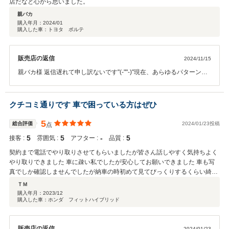
店だなと心から思いました。
親バカ
購入年月：
2024/01
購入した車：トヨタ ポルテ
販売店の返信
2024/11/15
親バカ様 返信遅れて申し訳ないです"(-""-)"現在、あらゆるパターンの
自社ローンを展開しておりますので、何かありましたら相談だけでも
お気軽にお声がけくださいませ！！この度は本当にありがとうござい
ました。
クチコミ通りです 車で困っている方はぜひ
5
総合評価
2024/01/23投稿
点
5
5
‐
5
接客 :
雰囲気 :
アフター :
品質 :
契約まで電話でやり取りさせてもらいましたが皆さん話しやすく気持ちよく
やり取りできました 車に疎い私でしたが安心してお願いできました 車も写
真でしか確認しませんでしたが納車の時初めて見てびっくりするくらい綺麗
でした 家族も新車が来たのかと思うくらい驚いてました 担当して頂いた田
ＴＭ
中さんをはじめ従業員の皆さんもありがとうございました
購入年月：
2023/12
購入した車：ホンダ フィットハイブリッド
販売店の返信
2024/01/23