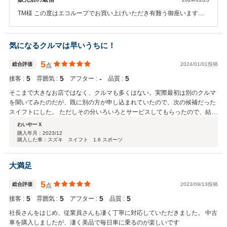
TM様 この度はエコループでお買い上げいただき有難う御座います。
また、貴重なお時間を割いてこの様な最高なクチコミまで書いて頂き
スタッフ一同感謝いたします。 最高なクチコミは当社にとっても何よ
り励みになりますので、これから車の事は勿論、車の事以外でも精一
気になるクルマは早いうちに！
杯対応していきたいと思っておりますので今後共末永いお付き合い宜
しくお願い致します。
5
総合評価
2024/01/01投稿
点
5
5
‐
5
接客 :
雰囲気 :
アフター :
品質 :
そこまで大きなお店ではなく、クルマも多くはない。実際最初は別のクルマ
を聞いてみたのだが、既に別の方が申し込まれていたので、次の候補だった
スイフトにした。 ただしその分いろいろとサービスしてもらったので、結果
的に満足いくものになりました。
わいやーＸ
購入年月：
2023/12
購入した車：スズキ スイフト 1.6 スポーツ
大満足
5
総合評価
2023/09/13投稿
点
5
5
5
5
接客 :
雰囲気 :
アフター :
品質 :
社長さんをはじめ、従業員さんも凄く丁寧に対応していただきました。 中古
車を購入しましたが、凄く美品で毎日車に乗るのが楽しいです