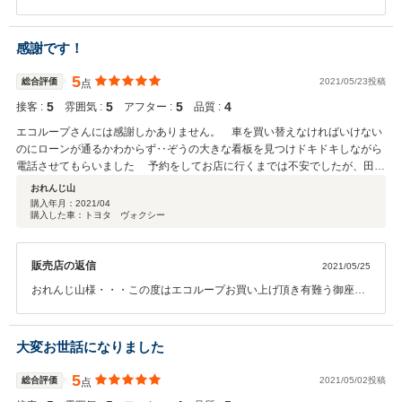
た。できる限り綺麗に仕上げて納車したいので、時間がかかってしま
い申し訳なく思っております。正直、簡易的な仕上げでしたら、早く
納車出来るのですが、時間が掛かっても綺麗に仕上げたお車がお客様
感謝です！
は喜んで頂けると思っておりますし、どうしても中古車ですし、時間
の制限もあるので、限界はありますが、できる限り精一杯仕上げて納
5
総合評価
2021/05/23投稿
点
車したいと思っております。このような最高の評価を頂きスタッフ一
5
5
5
4
接客 :
雰囲気 :
アフター :
品質 :
同感謝しておりますし、最高の評価を頂いたからには、この評価が下
がらぬように精一杯対応していきたいと思います。これからも何かあ
エコループさんには感謝しかありません。 車を買い替えなければいけない
りましたら遠慮しないで何なりとお申し付けくださいね。保証の事な
のにローンが通るかわからず‥ぞうの大きな看板を見つけドキドキしながら
どもガチガチにするつもりはありませんし、柔軟に対応していきたい
電話させてもらいました 予約をしてお店に行くまでは不安でしたが、田中
と思いますので、これからも宜しくお願い致します。 田中（店長
さんの笑顔に緊張がなくなりました。その後も色々話を聞いてくださり無事
おれんじ山
ではなく、主任ですけどね）
購入することができました。納車の時も最後の最後まで丁寧に説明して頂き
購入年月：
2021/04
購入した車：トヨタ ヴォクシー
ました。 エコループさん本当にありがとうございました。
販売店の返信
2021/05/25
おれんじ山様・・・この度はエコループお買い上げ頂き有難う御座い
ます。また最高なお言葉と評価を頂き有難う御座います。当社のVIP
なお客様ですので、何か不具合など御座いましたら誠心誠意対応して
行きますので遠慮なく何でもご相談ください。
大変お世話になりました
5
総合評価
2021/05/02投稿
点