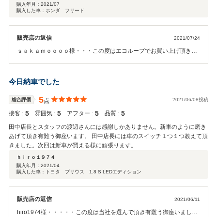
と言っておりました。経年劣化等仕方ない傷等除いてもピッカピカの仕上が
購入年月：
2021/07
購入した車：ホンダ フリード
りで帰りの高速での運転も順調そのもの満足です。今後もなにかありました
らよろしくお願いします。
販売店の返信
2021/07/24
ｓａｋａｍｏｏｏｏ様・・・この度はエコループでお買い上げ頂き有
難う御座いました。また、納車に多少時間がかかったにもかかわらず
最高評価と最高なお褒めのお言葉を頂き感謝致します。この様なお言
葉を頂きスタッフ一同やる気倍増です！！今後一層、しっかりしたお
今日納車でした
車を提供し対応するべく最大限に努力していきたいと思います。この
様なお言葉を頂いたお客様にはより一層、しっかり対応して行きたい
5
総合評価
2021/06/08投稿
点
と思っております。納車をして終わりではなく、納車をしてからがお
5
5
5
5
接客 :
雰囲気 :
アフター :
品質 :
付き合いの始まりですので、今後とも末永く、宜しくお願い致しま
す。また、お知り合いなどおられましたらご紹介の程、宜しくお願い
田中店長とスタッフの渡辺さんには感謝しかありません。新車のように磨き
致します。この度は本当に有難う御座いました。
あげて頂き有難う御座います。 田中店長には車のスイッチ１つ１つ教えて頂
きました。次回は新車が買える様に頑張ります。
ｈｉｒｏ１９７４
購入年月：
2021/04
購入した車：トヨタ プリウス 1.8 S LEDエディション
販売店の返信
2021/06/11
hiro1974様・・・・・この度は当社を選んで頂き有難う御座いまし