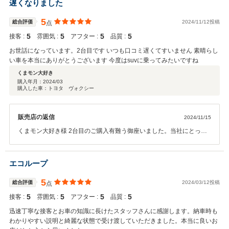
遅くなりました
5
総合評価
2024/11/12投稿
点
5
5
5
5
接客 :
雰囲気 :
アフター :
品質 :
お世話になっています。2台目です いつも口コミ遅くてすいません 素晴らし
い車を本当にありがとうございます 今度はsuvに乗ってみたいですね
くまモン大好き
購入年月：
2024/03
購入した車：トヨタ ヴォクシー
販売店の返信
2024/11/15
くまモン大好き様 2台目のご購入有難う御座いました。当社にとって
リピートして頂けるお客様は神様的な存在です!(^^)!次回はSUV行きま
しょう！本当にありがとうございました。車の事以外でも結構ですの
でいつでも電話なり来店してくださいね
エコループ
5
総合評価
2024/03/12投稿
点
5
5
5
5
接客 :
雰囲気 :
アフター :
品質 :
迅速丁寧な接客とお車の知識に長けたスタッフさんに感謝します。納車時も
わかりやすい説明と綺麗な状態で受け渡していただきました。本当に良いお