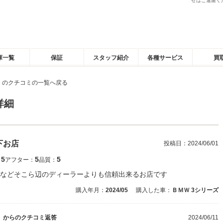
せはご遠慮く
庫一覧
保証
スタッフ紹介
各種サービス
買
）のクチコミの一覧へ戻る
詳細
下お店
投稿日：
2024/06/01
5
5
5
：
アフター：
品質：
などそこら辺のディーラーよりも信頼出来るお店です
購入年月：
2024/05
購入した車：
ＢＭＷ 3シリーズ
）
からのクチコミ返答
2024/06/11