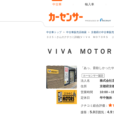
中古車
輸入車
中古車トップ
中古車販売店検索
京都府の中古車販売
３２５ｉさんのクチコミ詳細(ＶＩＶＡ ＭＯＴＯＲＳ （ビ
ＶＩＶＡ ＭＯＴＯ
「あっ、昔欲しかった
カーセンサー認定
法人名
株式会社
住所
京都府京
営業時間
10:00～1
定休日
年中無休
クチコミ総合評価：
5.0
4.9
接客：
雰囲気：