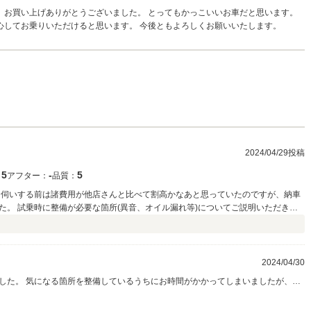
ト、お買い上げありがとうございました。 とってもかっこいいお車だと思います。
心してお乗りいただけると思います。 今後ともよろしくお願いいたします。
2024/04/29投稿
5
‐
5
：
アフター：
品質：
お伺いする前は諸費用が他店さんと比べて割高かなあと思っていたのですが、納車
た。 試乗時に整備が必要な箇所(異音、オイル漏れ等)についてご説明いただき、
て直した状態でご納車いただけました。 整備状況のビフォーアフターを写真でお
常に有り難かったです。 これからもお世話になります。
2024/04/30
ました。 気になる箇所を整備しているうちにお時間がかかってしまいましたが、快
はR53ミニを得意としております。 部品取りの車両も複数台所有しております。
。 何なりとお申し付けください。 この度はありがとうございました。