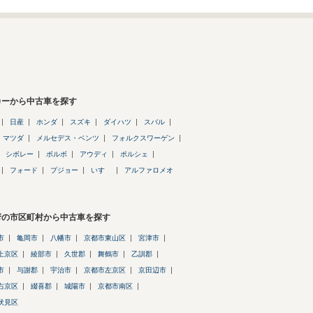
カーから中古車を探す
日産
ホンダ
スズキ
ダイハツ
スバル
マツダ
メルセデス・ベンツ
フォルクスワーゲン
シボレー
ボルボ
アウディ
ポルシェ
フォード
プジョー
いすゞ
アルファロメオ
府の市区町村から中古車を探す
市
亀岡市
八幡市
京都市東山区
宮津市
上京区
綾部市
久世郡
舞鶴市
乙訓郡
市
与謝郡
宇治市
京都市左京区
京田辺市
右京区
綴喜郡
城陽市
京都市南区
伏見区