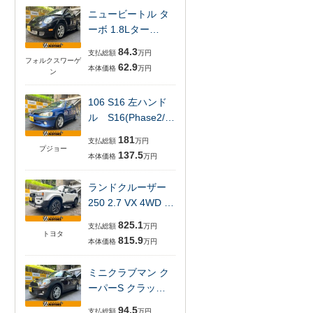
ニュービートル タ
ーボ 1.8Lター…
84.3
支払総額
万円
フォルクスワーゲ
62.9
本体価格
万円
ン
106 S16 左ハンド
ル S16(Phase2/…
181
支払総額
万円
プジョー
137.5
本体価格
万円
ランドクルーザー
250 2.7 VX 4WD …
825.1
支払総額
万円
トヨタ
815.9
本体価格
万円
ミニクラブマン ク
ーパーS クラッ…
94.5
支払総額
万円