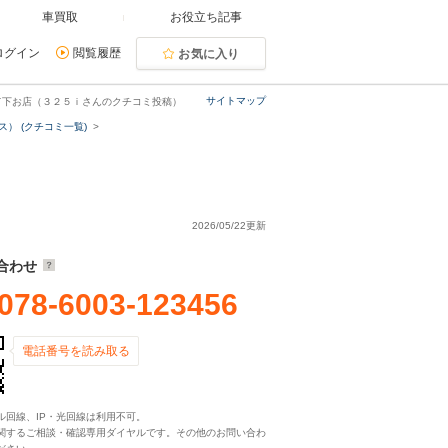
車買取
お役立ち記事
ログイン
閲覧履歴
お気に入り
サイトマップ
て下お店（３２５ｉさんのクチコミ投稿）
） (クチコミ一覧)
2026/05/22更新
合わせ
078-6003-123456
電話番号を読み取る
ル回線、IP・光回線は利用不可。
関するご相談・確認専用ダイヤルです。その他のお問い合わ