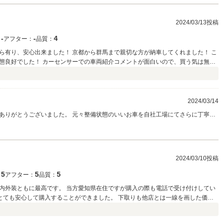
2024/03/13投稿
‐
‐
4
：
アフター：
品質：
ら有り、安心出来ました！ 京都から群馬まで親切な方が納車してくれました！ こ
態良好でした！ カーセンサーでの車両紹介コメントが面白いので、買う気は無く
ら頑張って、紹介コメント夜な夜な入力してるそうです笑） またの機会があれば
2024/03/14
ありがとうございました。 元々整備状態のいいお車を自社工場にてさらに丁寧に
だと思います。 当店ともども長くお付き合いいただけますと幸いです。 今後ともよ
2024/03/10投稿
5
5
5
：
アフター：
品質：
・内外装ともに最高です。 当方愛知県在住ですが購入の際も電話で受け付けしてい
てとても安心して購入することができました。 下取りも他店とは一線を画した価格
できとても満足です。 また中古車を購入する際はお世話になりたいと思います。