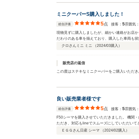
ミニクーパーS購入しました！
5
点
5
接客：
雰囲気
総合評価
現物見ずに購入しましたが、細かい連絡がお店か
だわりのある車を揃えており、購入した車両も状
とも、読むだけでも価値有りです！（社長さん自
クロさん
ミニ ミニ （
2024/03
購入）
れば、購入したいです！
販売店の返信
この度はステキなミニクーパーをご購入いただき
整備させていただきました。 日本一美しいR53
ろしくお願いいたします。
良い販売業者様です
5
点
5
接客：
雰囲気
総合評価
F50シーマを購入させていただきました。 機関
ただき、対応もlineでスムーズにしていただい
で買い取っていただいて、お得に購入することが
ＥＧＧさん
日産 シーマ （
2024/02
購入）
ありがとうございました！