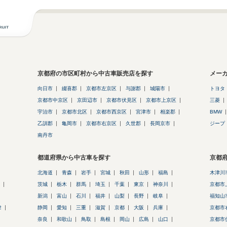
京都府の市区町村から中古車販売店を探す
メー
向日市
綴喜郡
京都市左京区
与謝郡
城陽市
トヨタ
京都市中京区
京田辺市
京都市伏見区
京都市上京区
三菱
宇治市
京都市北区
京都市西京区
宮津市
相楽郡
BMW
乙訓郡
亀岡市
京都市右京区
久世郡
長岡京市
ジープ
南丹市
都道府県から中古車を探す
京都
北海道
青森
岩手
宮城
秋田
山形
福島
木津川
茨城
栃木
群馬
埼玉
千葉
東京
神奈川
京都市
新潟
富山
石川
福井
山梨
長野
岐阜
福知山
2
静岡
愛知
三重
滋賀
京都
大阪
兵庫
京都市
奈良
和歌山
鳥取
島根
岡山
広島
山口
京都市