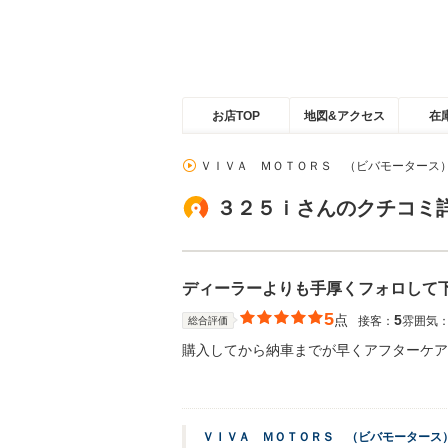
お店TOP
地図&アクセス
在
ＶＩＶＡ ＭＯＴＯＲＳ （ビバモータース
３２５ｉさんのクチコミ
ディーラーよりも手厚くフォロして
5
点
5
接客：
雰囲気
総合評価
購入してから納車までが早くアフターケア
ＶＩＶＡ ＭＯＴＯＲＳ （ビバモータース