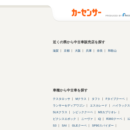
近くの県から中古車販売店を探す
滋賀
京都
大阪
兵庫
奈良
和歌山
車種から中古車を探す
テスタロッサ
Mクラス
タフト
Fタイプクーペ
ランサーセディアワゴン
エスカレード
ハイラックス
SLKクラス
シビッククーペ
M3カブリオレ
ピクシスエポック
ニーヴァ
iQ
R360クーペ
1
S3
SAI
GLEクーペ
SF90スパイダー