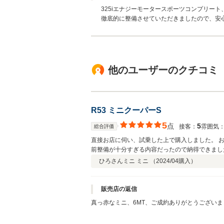
325iエナジーモータースポーツコンプリー
徹底的に整備させていただきましたので、安
他のユーザーのクチコミ
R53 ミニクーパーS
5
点
5
接客：
雰囲気
総合評価
直接お店に伺い、試乗した上で購入しました。 
前整備が十分すぎる内容だったので納得できまし
それらに加えて整備段階で見つかった不良箇所全
ひろさん
ミニ ミニ （
2024/04
購入）
見せいただけたり、初めてミニを買う自分には非
販売店の返信
真っ赤なミニ、6MT、ご成約ありがとうござい
くご了承いただきありがとうございました。 当店
長くお乗りいただくための準備は整っております