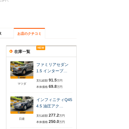
ださい。
取
お店のクチコミ
NEW
在庫一覧
ファミリアセダン
1.5 インタープ…
91.5
支払総額
万円
マツダ
69.8
本体価格
万円
インフィニティQ45
4.5 油圧アク…
277.2
支払総額
万円
日産
250.0
本体価格
万円