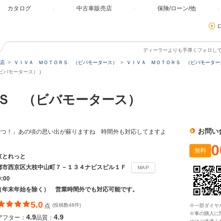
カタログ
中古車販売店
保険/ローン/他
ディーラーよりも手厚くフォロし
店
ＶＩＶＡ ＭＯＴＯＲＳ （ビバモータース）
ＶＩＶＡ ＭＯＴＯＲＳ （ビバモータース
バモータース） )
ＲＳ （ビバモータース）
お問い
やつ！」あの頃の思い出が蘇りますね 時間外も対応してますよ
0
無料
京とれっと
都市西京区大枝中山町７－１３４ナビスビル１Ｆ
MAP
9:00
（年末年始を除く） 営業時間外でも対応可能です。
5.0
点
(投稿数48件)
※一部ダイヤ
※車の購入に
4.9
4.9
アフター：
品質：