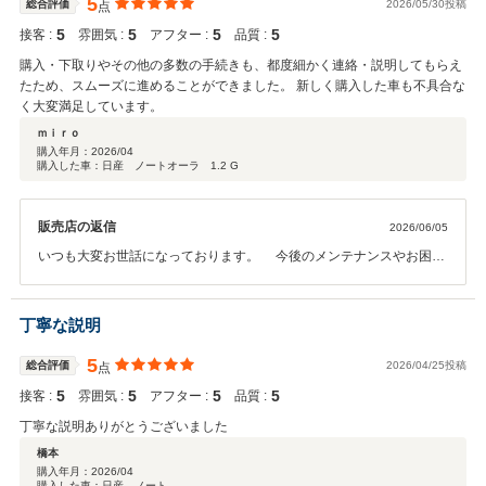
5
総合評価
2026/05/30投稿
点
5
5
5
5
接客 :
雰囲気 :
アフター :
品質 :
購入・下取りやその他の多数の手続きも、都度細かく連絡・説明してもらえ
たため、スムーズに進めることができました。 新しく購入した車も不具合な
く大変満足しています。
ｍｉｒｏ
購入年月：
2026/04
購入した車：日産 ノートオーラ 1.2 G
販売店の返信
2026/06/05
いつも大変お世話になっております。 今後のメンテナンスやお困り
ごとなどがございましたらお気軽にご相談よろしくお願いします。
スタッフ一同でサポートさせていただきます。 今後もよろしくお願
いします。
丁寧な説明
5
総合評価
2026/04/25投稿
点
5
5
5
5
接客 :
雰囲気 :
アフター :
品質 :
丁寧な説明ありがとうございました
橋本
購入年月：
2026/04
購入した車：日産 ノート