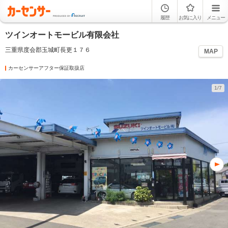
履歴
お気に入り
メニュー
ツインオートモービル有限会社
三重県度会郡玉城町長更１７６
MAP
カーセンサーアフター保証取扱店
1/7