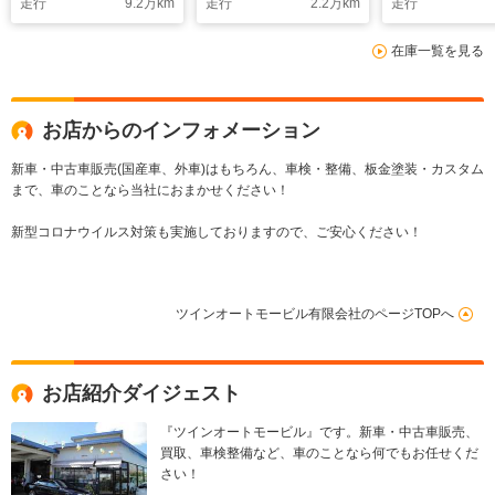
走行
9.2
万km
走行
2.2
万km
走行
ラ 左サイドカメラ
パワースライド ワン
両側パワースライド
オーナー車 後席フィ
在庫一覧を見る
ベッドキット 後席フ
ルム施工 天井サーキ
ィルム施工 後席フロ
ュレーター
アマット ローダウ
ン 社外アルミ タイ
お店からのインフォメーション
ミングベルト交換済
新車・中古車販売(国産車、外車)はもちろん、車検・整備、板金塗装・カスタム
まで、車のことなら当社におまかせください！
新型コロナウイルス対策も実施しておりますので、ご安心ください！
ツインオートモービル有限会社のページTOPへ
お店紹介ダイジェスト
『ツインオートモービル』です。新車・中古車販売、
買取、車検整備など、車のことなら何でもお任せくだ
さい！