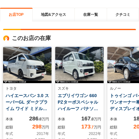
お店TOP
地図&アクセス
在庫一覧
クチコミ
このお店の在庫
トヨタ
スズキ
ルノー
ハイエースバン 3.0 ス
エブリイワゴン 660
トゥインゴ バ
ーパーGL ダークプラ
PZターボスペシャル
ワンオーナー
イム ワイド ミドルル
ハイルーフ パナソニ
ディスプレイ
ーフ ロングボディ デ
ックフルセグナビ デ
オ バックカ
286
167
1
本体
.0
万円
本体
.0
万円
本体
ィーゼルターボ パナ
ジタルインナーミラ
イブス専用ホ
298
173
2
総額
万円
総額
.7
万円
総額
ソニックフルセグナ
ー バックカメラ 革
年式
2017
年
年式
2022
年
年式
ビ ETC バックカメ
調シートカバー 両側