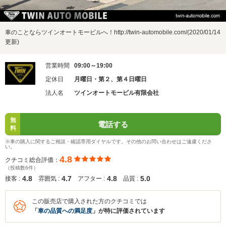
車のことならツインオートモービルへ！http://twin-automobile.com/(2020/01/14
更新)
営業時間
09:00～19:00
定休日
月曜日・第２、第４日曜日
法人名
ツインオートモービル有限会社
無
電話する
料
※車の購入に関するご相談・確認専用ダイヤルです。その他のお問い合わせはご遠慮くださ
い。
4.8
クチコミ総合評価：
（投稿数6件）
4.8
4.7
4.8
5.0
接客 :
雰囲気 :
アフター :
品質 :
この販売店で購入された方のクチコミでは
「
車の品質への満足度
」が特に評価されています