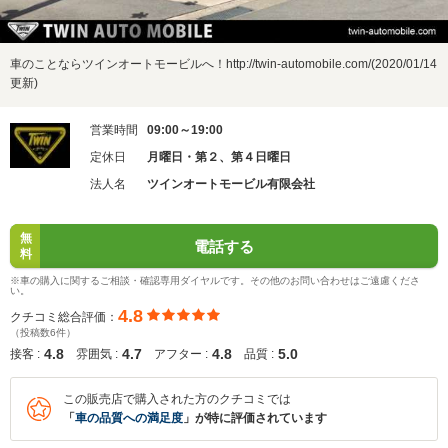
車のことならツインオートモービルへ！http://twin-automobile.com/(2020/01/14
更新)
営業時間
09:00～19:00
定休日
月曜日・第２、第４日曜日
法人名
ツインオートモービル有限会社
無
電話する
料
※車の購入に関するご相談・確認専用ダイヤルです。その他のお問い合わせはご遠慮くださ
い。
4.8
クチコミ総合評価：
（投稿数6件）
4.8
4.7
4.8
5.0
接客 :
雰囲気 :
アフター :
品質 :
この販売店で購入された方のクチコミでは
「
車の品質への満足度
」が特に評価されています