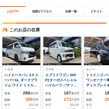
お店TOP
地図&アクセス
在庫一覧
クチコミ
このお店の在庫
トヨタ
スズキ
ルノー
ハイエースバン 3.0 ス
エブリイワゴン 660
トゥインゴ バ
ーパーGL ダークプラ
PZターボスペシャル
ワンオーナー
イム ワイド ミドルル
ハイルーフ パナソニ
ディスプレイ
ーフ ロングボディ デ
ックフルセグナビ デ
オ バックカ
286
167
1
本体
.0
万円
本体
.0
万円
本体
ィーゼルターボ パナ
ジタルインナーミラ
イブス専用ホ
298
173
2
総額
万円
総額
.7
万円
総額
ソニックフルセグナ
ー バックカメラ 革
年式
2017
年
年式
2022
年
年式
ビ ETC バックカメ
調シートカバー 両側