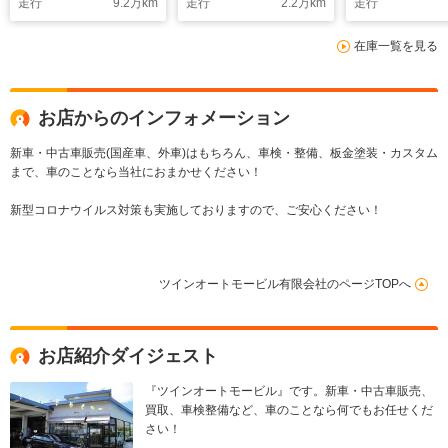
走行
9.2
万km
走行
2.2
万km
走行
ラ 左サイドカメラ
パワースライド ワン
両側パワースライド
オーナー車 後席フィ
在庫一覧を見る
ベッドキット 後席フ
ルム施工 天井サーキ
ィルム施工 後席フロ
ュレーター
アマット ローダウ
ン 社外アルミ タイ
お店からのインフォメーション
ミングベルト交換済
新車・中古車販売(国産車、外車)はもちろん、車検・整備、板金塗装・カスタム
まで、車のことなら当社におまかせください！
新型コロナウイルス対策も実施しておりますので、ご安心ください！
ツインオートモービル有限会社のページTOPへ
お店紹介ダイジェスト
『ツインオートモービル』です。新車・中古車販売、
買取、車検整備など、車のことなら何でもお任せくだ
さい！