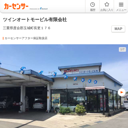
履歴
お気に入り
メニュー
ツインオートモービル有限会社
三重県度会郡玉城町長更１７６
MAP
カーセンサーアフター保証取扱店
1/7