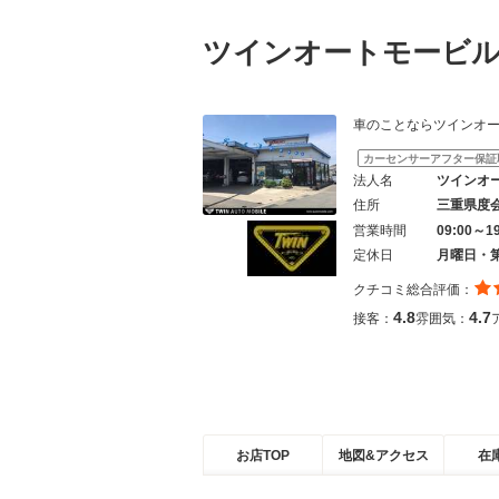
ツインオートモービ
車のことならツインオートモービル
カーセンサーアフター保証
法人名
ツインオ
住所
三重県度
営業時間
09:00～1
定休日
月曜日・
クチコミ総合評価：
4.8
4.7
接客：
雰囲気：
お店TOP
地図&アクセス
在