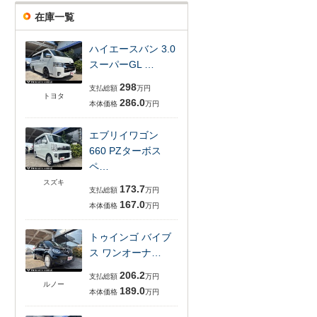
在庫一覧
ハイエースバン 3.0
スーパーGL …
298
支払総額
万円
トヨタ
286.0
本体価格
万円
エブリイワゴン
660 PZターボス
ペ…
スズキ
173.7
支払総額
万円
167.0
本体価格
万円
トゥインゴ バイブ
ス ワンオーナ…
206.2
支払総額
万円
ルノー
189.0
本体価格
万円