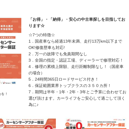
「お得」・「納得」・安心の中古車探しを目指してお
ります☆
☆7つの特徴☆
1．国産車なら経過13年未満、走行13万km以下まで
OK!修復歴車も対応!
2．万一の故障でも免責期間なし
3．全国の指定・認証工場、ディーラーで修理対応！
4．修理の累積上限額、走行距離制限なし！（国産車
の場合）
5．24時間365日ロードサービス付き！
6．保証範囲業界トップクラスの３５０カ所！
7．期間は半年・1年・2年・3年とご予算に合わせてお
心を！
選び頂けます。カーライフをご安心して過ごして頂く
為に♪