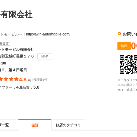
ル有限会社
お問い
へ！http://twin-automobile.com/
0
取扱店
無料
ートモービル有限会社
会郡玉城町長更１７６
MAP
9:00
第２、第４日曜日
4.8
点
(投稿数6件)
※一部ダイヤ
※車の購入に
4.8
5.0
アフター：
品質：
せはご遠慮く
庫一覧
お店のクチコミ
保証