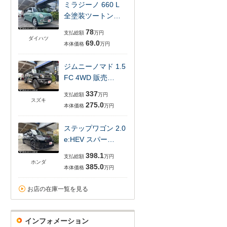
ミラジーノ 660 L
全塗装ツートン…
78
支払総額
万円
ダイハツ
69.0
本体価格
万円
ジムニーノマド 1.5
FC 4WD 販売…
337
支払総額
万円
スズキ
275.0
本体価格
万円
ステップワゴン 2.0
e:HEV スパー…
398.1
支払総額
万円
ホンダ
385.0
本体価格
万円
お店の在庫一覧を見る
インフォメーション