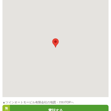
▲ツインオートモービル有限会社の地図・ｱｸｾｽTOPへ
無
電話する