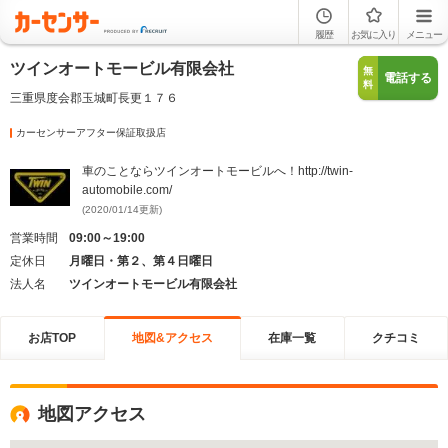
履歴
お気に入り
メニュー
ツインオートモービル有限会社
無
電話する
料
三重県度会郡玉城町長更１７６
カーセンサーアフター保証取扱店
車のことならツインオートモービルへ！http://twin-
automobile.com/
(2020/01/14更新)
営業時間
09:00～19:00
定休日
月曜日・第２、第４日曜日
法人名
ツインオートモービル有限会社
お店TOP
地図&アクセス
在庫一覧
クチコミ
地図アクセス