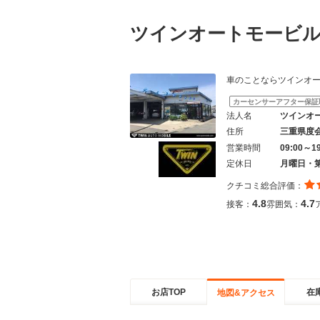
ツインオートモービ
車のことならツインオートモービル
カーセンサーアフター保証
法人名
ツインオ
住所
三重県度
営業時間
09:00～1
定休日
月曜日・
クチコミ総合評価：
4.8
4.7
接客：
雰囲気：
お店TOP
在
地図&アクセス