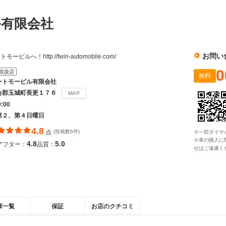
ル有限会社
お問い
へ！http://twin-automobile.com/
0
取扱店
無料
ートモービル有限会社
会郡玉城町長更１７６
MAP
9:00
第２、第４日曜日
4.8
点
(投稿数6件)
※一部ダイヤ
※車の購入に
4.8
5.0
アフター：
品質：
せはご遠慮く
庫一覧
保証
お店のクチコミ