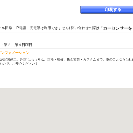
印刷する
カーセンサーを
ヤル回線、IP電話、光電話は利用できません) 問い合わせの際は「
曜日・第２、第４日曜日
インフォメーション
販売(国産車、外車)はもちろん、車検・整備、板金塗装・カスタムまで、車のことなら当
すので、ご安心ください！