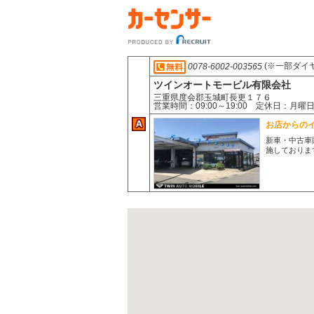
(※一部ダイ
0078-6002-003565
ツインオートモービル有限会社
三重県度会郡玉城町長更１７６
営業時間：09:00～19:00 定休日：月
お店からの
新車・中古車
施しておりま