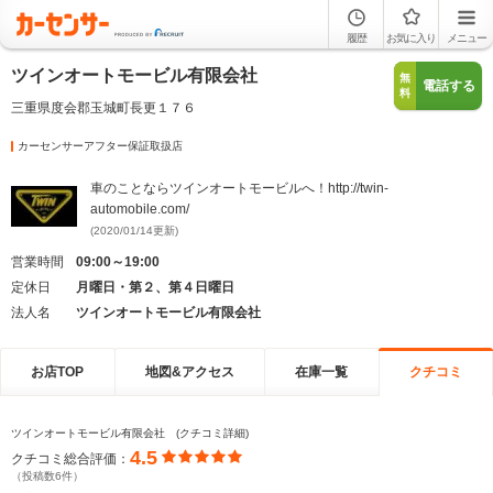
履歴
お気に入り
メニュー
ツインオートモービル有限会社
無
電話する
料
三重県度会郡玉城町長更１７６
カーセンサーアフター保証取扱店
車のことならツインオートモービルへ！http://twin-
automobile.com/
(2020/01/14更新)
営業時間
09:00～19:00
定休日
月曜日・第２、第４日曜日
法人名
ツインオートモービル有限会社
お店TOP
地図&アクセス
在庫一覧
クチコミ
ツインオートモービル有限会社 (クチコミ詳細)
4.5
クチコミ総合評価：
（投稿数6件）