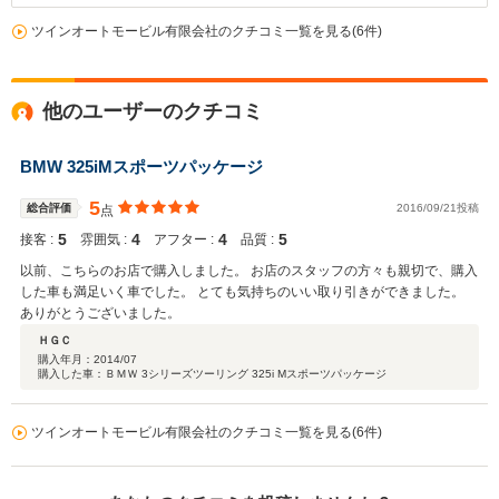
ツインオートモービル有限会社のクチコミ一覧を見る(6件)
他のユーザーのクチコミ
BMW 325iMスポーツパッケージ
5
総合評価
2016/09/21投稿
点
5
4
4
5
接客 :
雰囲気 :
アフター :
品質 :
以前、こちらのお店で購入しました。 お店のスタッフの方々も親切で、購入
した車も満足いく車でした。 とても気持ちのいい取り引きができました。
ありがとうございました。
ＨＧＣ
購入年月：
2014/07
購入した車：ＢＭＷ 3シリーズツーリング 325i Mスポーツパッケージ
ツインオートモービル有限会社のクチコミ一覧を見る(6件)