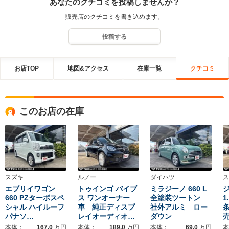
あなたのクチコミを投稿しませんか？
販売店のクチコミを書き込めます。
投稿する
お店TOP
地図&アクセス
在庫一覧
クチコミ
このお店の在庫
スズキ
ルノー
ダイハツ
ス
エブリイワゴン
トゥインゴ バイブ
ミラジーノ 660 L
660 PZターボスペ
ス ワンオーナー
全塗装ツートン
1
シャル ハイルーフ
車 純正ディスプ
社外アルミ ロー
パナソ…
レイオーディオ…
ダウン
本体：
167.0
万円
本体：
189.0
万円
本体：
69.0
万円
本