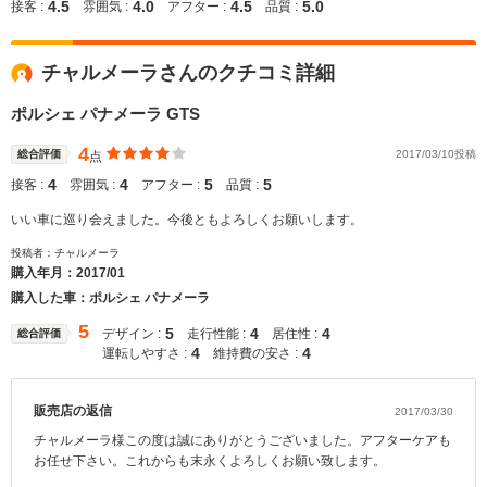
4.5
4.0
4.5
5.0
接客 :
雰囲気 :
アフター :
品質 :
チャルメーラさんのクチコミ詳細
ポルシェ パナメーラ GTS
4
総合評価
2017/03/10投稿
点
4
4
5
5
接客 :
雰囲気 :
アフター :
品質 :
いい車に巡り会えました。今後ともよろしくお願いします。
投稿者：チャルメーラ
購入年月：
2017/01
購入した車：ポルシェ パナメーラ
5
5
4
4
デザイン :
走行性能 :
居住性 :
総合評価
4
4
運転しやすさ :
維持費の安さ :
販売店の返信
2017/03/30
チャルメーラ様この度は誠にありがとうございました。アフターケアも
お任せ下さい。これからも末永くよろしくお願い致します。