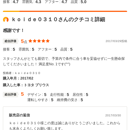
4.7
4.3
4.7
5.0
接客 :
雰囲気 :
アフター :
品質 :
ｋｏｉｄｅ０３１０さんのクチコミ詳細
感謝です！
5
総合評価
2017/03/29投稿
点
5
5
5
5
接客 :
雰囲気 :
アフター :
品質 :
スタッフさんがとても親切で、予算内で条件に合う車を妥協せずに一生懸命探
してくださいました！ 満足度No. 1です(^^)
投稿者：ｋｏｉｄｅ０３１０
購入年月：
2017/02
購入した車：トヨタ プリウス
5
5
5
5
デザイン :
走行性能 :
居住性 :
総合評価
5
5
運転しやすさ :
維持費の安さ :
販売店の返信
2017/03/30
ｋｏｉｄｅ０３１０様この度は誠にありがとうございました。これから
も末永くよろしくお願い致します。