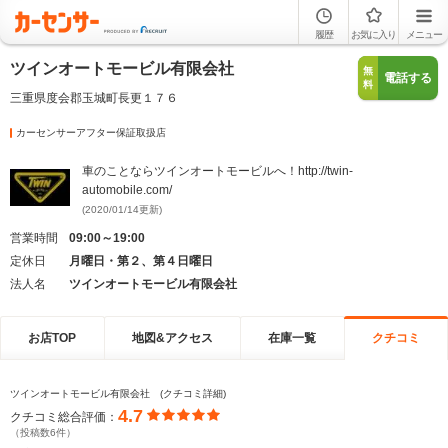
履歴
お気に入り
メニュー
ツインオートモービル有限会社
無
電話する
料
三重県度会郡玉城町長更１７６
カーセンサーアフター保証取扱店
車のことならツインオートモービルへ！http://twin-
automobile.com/
(2020/01/14更新)
営業時間
09:00～19:00
定休日
月曜日・第２、第４日曜日
法人名
ツインオートモービル有限会社
お店TOP
地図&アクセス
在庫一覧
クチコミ
ツインオートモービル有限会社 (クチコミ詳細)
4.7
クチコミ総合評価：
（投稿数6件）