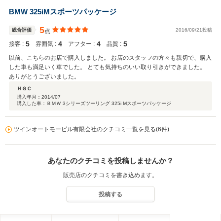
BMW 325iMスポーツパッケージ
5
総合評価
2016/09/21投稿
点
5
4
4
5
接客 :
雰囲気 :
アフター :
品質 :
以前、こちらのお店で購入しました。 お店のスタッフの方々も親切で、購入
した車も満足いく車でした。 とても気持ちのいい取り引きができました。
ありがとうございました。
ＨＧＣ
購入年月：
2014/07
購入した車：ＢＭＷ 3シリーズツーリング 325i Mスポーツパッケージ
ツインオートモービル有限会社のクチコミ一覧を見る(6件)
あなたのクチコミを投稿しませんか？
販売店のクチコミを書き込めます。
投稿する