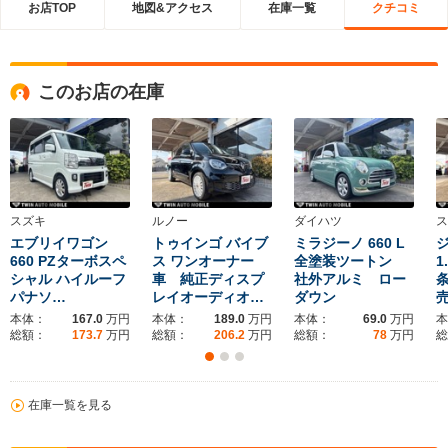
お店TOP
地図&アクセス
在庫一覧
クチコミ
このお店の在庫
スズキ
ルノー
ダイハツ
ス
エブリイワゴン
トゥインゴ バイブ
ミラジーノ 660 L
660 PZターボスペ
ス ワンオーナー
全塗装ツートン
1
シャル ハイルーフ
車 純正ディスプ
社外アルミ ロー
パナソ…
レイオーディオ…
ダウン
本体：
167.0
万円
本体：
189.0
万円
本体：
69.0
万円
本
総額：
173.7
万円
総額：
206.2
万円
総額：
78
万円
総
在庫一覧を見る