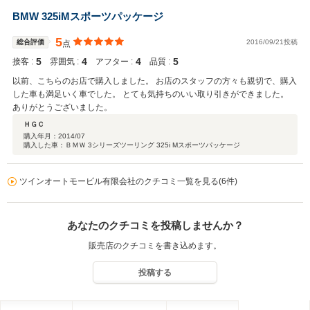
BMW 325iMスポーツパッケージ
5
総合評価
2016/09/21投稿
点
5
4
4
5
接客 :
雰囲気 :
アフター :
品質 :
以前、こちらのお店で購入しました。 お店のスタッフの方々も親切で、購入
した車も満足いく車でした。 とても気持ちのいい取り引きができました。
ありがとうございました。
ＨＧＣ
購入年月：
2014/07
購入した車：ＢＭＷ 3シリーズツーリング 325i Mスポーツパッケージ
ツインオートモービル有限会社のクチコミ一覧を見る(6件)
あなたのクチコミを投稿しませんか？
販売店のクチコミを書き込めます。
投稿する