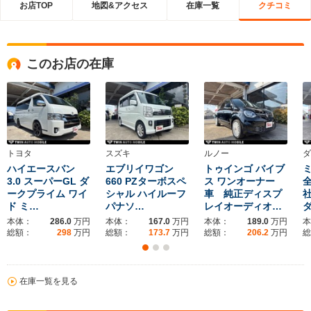
お店TOP
地図&アクセス
在庫一覧
クチコミ
このお店の在庫
トヨタ
スズキ
ルノー
ダ
ハイエースバン
エブリイワゴン
トゥインゴ バイブ
ミ
3.0 スーパーGL ダ
660 PZターボスペ
ス ワンオーナー
ークプライム ワイ
シャル ハイルーフ
車 純正ディスプ
ド ミ…
パナソ…
レイオーディオ…
本体：
286.0
万円
本体：
167.0
万円
本体：
189.0
万円
本
総額：
298
万円
総額：
173.7
万円
総額：
206.2
万円
総
在庫一覧を見る