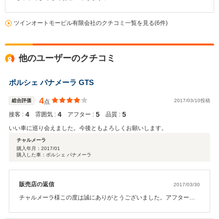
ツインオートモービル有限会社のクチコミ一覧を見る(6件)
他のユーザーのクチコミ
ポルシェ パナメーラ GTS
4
総合評価
2017/03/10投稿
点
4
4
5
5
接客 :
雰囲気 :
アフター :
品質 :
いい車に巡り会えました。今後ともよろしくお願いします。
チャルメーラ
購入年月：
2017/01
購入した車：ポルシェ パナメーラ
販売店の返信
2017/03/30
チャルメーラ様この度は誠にありがとうございました。アフターケ
アもお任せ下さい。これからも末永くよろしくお願い致します。