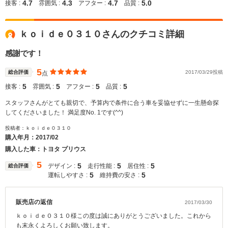
4.7
4.3
4.7
5.0
接客 :
雰囲気 :
アフター :
品質 :
ｋｏｉｄｅ０３１０さんのクチコミ詳細
感謝です！
5
総合評価
2017/03/29投稿
点
5
5
5
5
接客 :
雰囲気 :
アフター :
品質 :
スタッフさんがとても親切で、予算内で条件に合う車を妥協せずに一生懸命探
してくださいました！ 満足度No. 1です(^^)
投稿者：ｋｏｉｄｅ０３１０
購入年月：
2017/02
購入した車：トヨタ プリウス
5
5
5
5
デザイン :
走行性能 :
居住性 :
総合評価
5
5
運転しやすさ :
維持費の安さ :
販売店の返信
2017/03/30
ｋｏｉｄｅ０３１０様この度は誠にありがとうございました。これから
も末永くよろしくお願い致します。