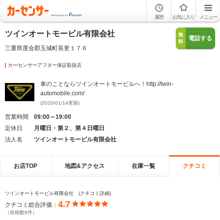
履歴
お気に入り
メニュー
ツインオートモービル有限会社
無
電話する
料
三重県度会郡玉城町長更１７６
カーセンサーアフター保証取扱店
車のことならツインオートモービルへ！http://twin-
automobile.com/
(2020/01/14更新)
営業時間
09:00～19:00
定休日
月曜日・第２、第４日曜日
法人名
ツインオートモービル有限会社
お店TOP
地図&アクセス
在庫一覧
クチコミ
ツインオートモービル有限会社 (クチコミ詳細)
4.7
クチコミ総合評価：
（投稿数6件）