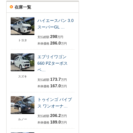
在庫一覧
ハイエースバン 3.0
スーパーGL …
298
支払総額
万円
トヨタ
286.0
本体価格
万円
エブリイワゴン
660 PZターボス
ペ…
スズキ
173.7
支払総額
万円
167.0
本体価格
万円
トゥインゴ バイブ
ス ワンオーナ…
206.2
支払総額
万円
ルノー
189.0
本体価格
万円