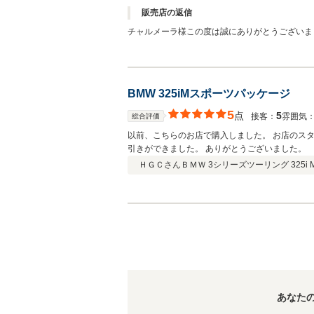
販売店の返信
チャルメーラ様この度は誠にありがとうございま
す。
BMW 325iMスポーツパッケージ
5
点
5
接客：
雰囲気
総合評価
以前、こちらのお店で購入しました。 お店のス
引きができました。 ありがとうございました。
ＨＧＣさん
ＢＭＷ 3シリーズツーリング 325i
あなた