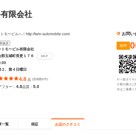
ル有限会社
お問い
へ！http://twin-automobile.com/
0
取扱店
無料
ートモービル有限会社
会郡玉城町長更１７６
MAP
9:00
第２、第４日曜日
4.8
点
(投稿数6件)
※一部ダイヤ
※車の購入に
4.8
5.0
アフター：
品質：
せはご遠慮く
庫一覧
保証
お店のクチコミ