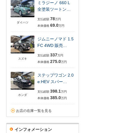
ミラジーノ 660 L
全塗装ツートン…
78
支払総額
万円
ダイハツ
69.0
本体価格
万円
ジムニーノマド 1.5
FC 4WD 販売…
337
支払総額
万円
スズキ
275.0
本体価格
万円
ステップワゴン 2.0
e:HEV スパー…
398.1
支払総額
万円
ホンダ
385.0
本体価格
万円
お店の在庫一覧を見る
インフォメーション