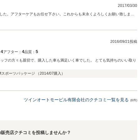
2017/03/30
した。アフターケアもお任せ下さい。これからも末永くよろしくお願い致しま
2016/09/21投稿
4
4
5
：
アフター：
品質：
タッフの方々も親切で、購入した車も満足いく車でした。 とても気持ちのいい取り
 Mスポーツパッケージ （
2014/07
購入）
ツインオートモービル有限会社のクチコミ一覧を見る
(6件)
の販売店クチコミを投稿しませんか？