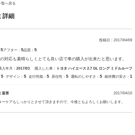
一覧へ戻る
ミ詳細
投稿日：
2017/04/09
5
5
5
：
アフター：
品質：
の対応も素晴らしくとても良い店で車の購入が出来たと思います。
購入年月：
2017/03
購入した車：
トヨタ ハイエース 2.7 GL ロング ミドルルーフ
5
5
5
5
5
1
：
デザイン：
走行性能：
居住性：
運転のしやすさ：
維持費の安さ：
ミ返答
2017/04/10
ターケアもしっかりとさせて頂きますので、今後ともよろしくお願いします。