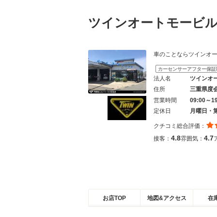
ツインオートモービ
車のことならツインオートモービル
カーセンサーアフター保証
法人名
ツインオ
住所
三重県度
営業時間
09:00～1
定休日
月曜日・
クチコミ総合評価：
4.8
4.7
接客：
雰囲気：
お店TOP
地図&アクセス
在