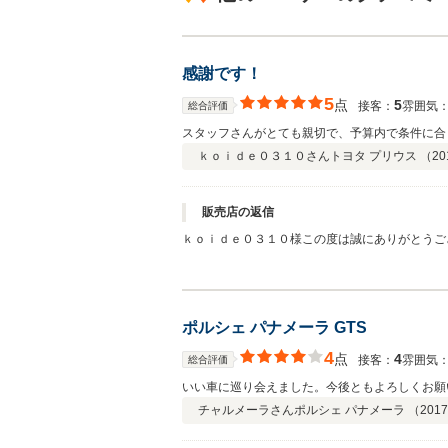
感謝です！
5
点
5
接客：
雰囲気
総合評価
スタッフさんがとても親切で、予算内で条件に合う車
ｋｏｉｄｅ０３１０さん
トヨタ プリウス （
20
販売店の返信
ｋｏｉｄｅ０３１０様この度は誠にありがとうご
ポルシェ パナメーラ GTS
4
点
4
接客：
雰囲気
総合評価
いい車に巡り会えました。今後ともよろしくお願
チャルメーラさん
ポルシェ パナメーラ （
2017