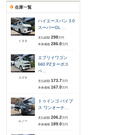
在庫一覧
ハイエースバン 3.0
スーパーGL …
298
支払総額
万円
トヨタ
286.0
本体価格
万円
エブリイワゴン
660 PZターボス
ペ…
スズキ
173.7
支払総額
万円
167.0
本体価格
万円
トゥインゴ バイブ
ス ワンオーナ…
206.2
支払総額
万円
ルノー
189.0
本体価格
万円