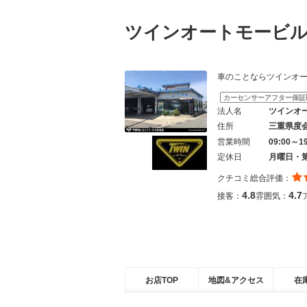
ツインオートモービ
車のことならツインオートモービル
カーセンサーアフター保証
法人名
ツインオ
住所
三重県度
営業時間
09:00～1
定休日
月曜日・
クチコミ総合評価：
4.8
4.7
接客：
雰囲気：
お店TOP
地図&アクセス
在