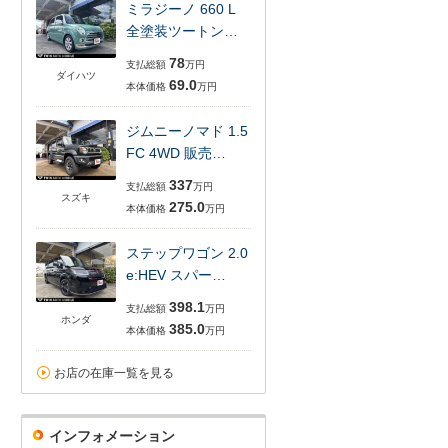
ミラジーノ 660 L
全塗装ツートン…
78
支払総額
万円
ダイハツ
69.0
本体価格
万円
ジムニーノマド 1.5
FC 4WD 販売…
337
支払総額
万円
スズキ
275.0
本体価格
万円
ステップワゴン 2.0
e:HEV スパー…
398.1
支払総額
万円
ホンダ
385.0
本体価格
万円
お店の在庫一覧を見る
インフォメーション