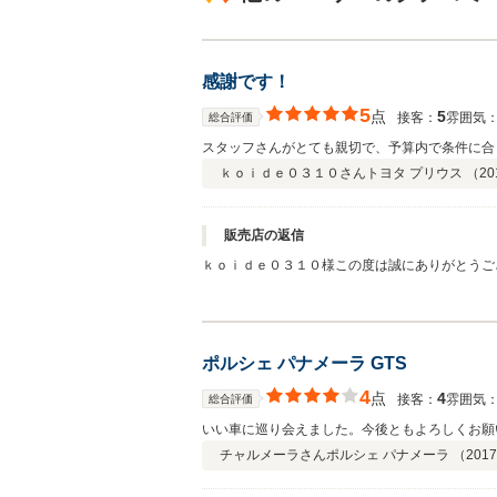
感謝です！
5
点
5
接客：
雰囲気
総合評価
スタッフさんがとても親切で、予算内で条件に合う車
ｋｏｉｄｅ０３１０さん
トヨタ プリウス （
20
販売店の返信
ｋｏｉｄｅ０３１０様この度は誠にありがとうご
ポルシェ パナメーラ GTS
4
点
4
接客：
雰囲気
総合評価
いい車に巡り会えました。今後ともよろしくお願
チャルメーラさん
ポルシェ パナメーラ （
2017