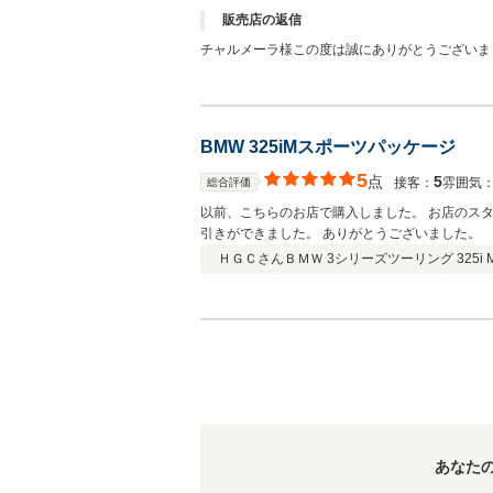
販売店の返信
チャルメーラ様この度は誠にありがとうございま
す。
BMW 325iMスポーツパッケージ
5
点
5
接客：
雰囲気
総合評価
以前、こちらのお店で購入しました。 お店のス
引きができました。 ありがとうございました。
ＨＧＣさん
ＢＭＷ 3シリーズツーリング 325i
あなた