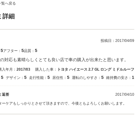
一覧へ戻る
ミ詳細
投稿日：
2017/04/09
5
5
5
：
アフター：
品質：
の対応も素晴らしくとても良い店で車の購入が出来たと思います。
購入年月：
2017/03
購入した車：
トヨタ ハイエース 2.7 GL ロング ミドルルーフ
5
5
5
5
5
1
：
デザイン：
走行性能：
居住性：
運転のしやすさ：
維持費の安さ：
ミ返答
2017/04/10
ターケアもしっかりとさせて頂きますので、今後ともよろしくお願いします。