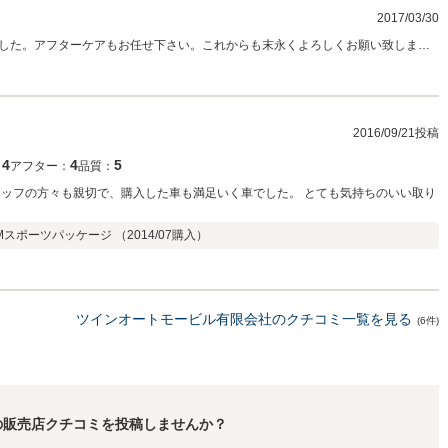
2017/03/30
した。アフターケアもお任せ下さい。これからも末永くよろしくお願い致しま
2016/09/21投稿
4
4
5
：
アフター：
品質：
タッフの方々も親切で、購入した車も満足いく車でした。 とても気持ちのいい取り
 Mスポーツパッケージ （
2014/07
購入）
ツインオートモービル有限会社のクチコミ一覧を見る
(6件)
の販売店クチコミを投稿しませんか？