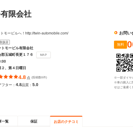
ル有限会社
お問い
へ！http://twin-automobile.com/
0
取扱店
無料
ートモービル有限会社
会郡玉城町長更１７６
MAP
9:00
第２、第４日曜日
4.8
点
(投稿数6件)
※一部ダイヤ
※車の購入に
4.8
5.0
アフター：
品質：
せはご遠慮く
庫一覧
保証
お店のクチコミ