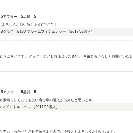
5
5
5
：
アフター：
品質：
よろしくお願い致します(*^▽^*)！
Bクラス B180 ブルーエフィシェンシー （
2017/02
購入）
とうございます。 アフターケアもお任せください。 今後ともよろしくお願いいた
5
5
5
：
アフター：
品質：
も素晴らしくとても良い店で車の購入が出来たと思います。
 ロング ミドルルーフ （
2017/03
購入）
ケアもしっかりとさせて頂きますので、今後ともよろしくお願いします。