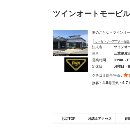
ツインオートモービ
車のことならツインオートモービル
カーセンサーアフター保証
法人名
ツインオ
住所
三重県度
営業時間
09:00～1
定休日
月曜日・
クチコミ総合評価：
4.8
4.7
接客：
雰囲気：
お店TOP
地図&アクセス
在