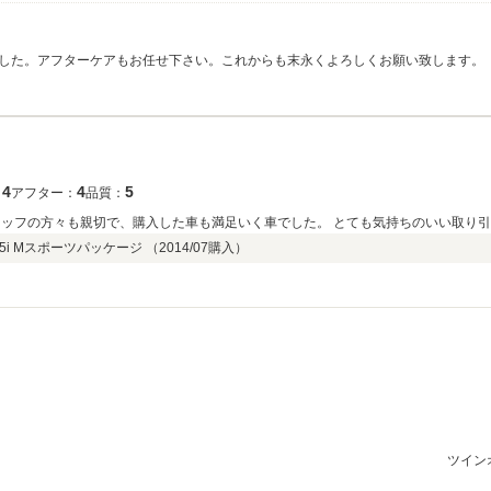
した。アフターケアもお任せ下さい。これからも末永くよろしくお願い致します。
4
4
5
：
アフター：
品質：
タッフの方々も親切で、購入した車も満足いく車でした。 とても気持ちのいい取り引
i Mスポーツパッケージ （
2014/07
購入）
ツイン