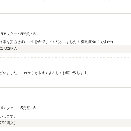
5
5
5
：
アフター：
品質：
を妥協せずに一生懸命探してくださいました！ 満足度No. 1です(^^)
017/02
購入）
ざいました。これからも末永くよろしくお願い致します。
4
5
5
：
アフター：
品質：
いします。
7/01
購入）