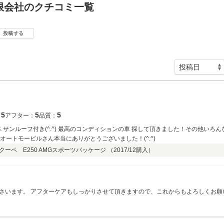
限会社のクチコミ一覧
投稿する
5
5
5
：
アフター：
品質：
 サンルーフ付き(^.^) 最高のコンディションの車 探して頂きました！その他い
ンオートモービルさん本当にありがとうございました！(^.^)
ーペ E250 AMGスポーツパッケージ （
2017/12
購入）
さいます。 アフターケアもしっかりさせて頂きますので、これからもよろしくお願