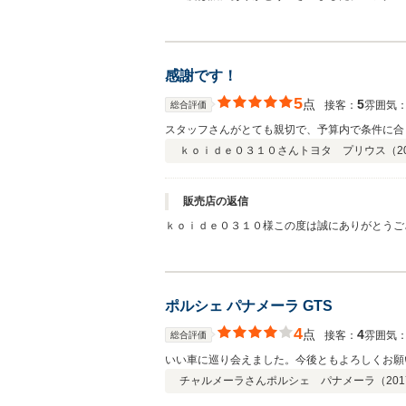
感謝です！
5
点
5
接客：
雰囲気
総合評価
スタッフさんがとても親切で、予算内で条件に合う車
ｋｏｉｄｅ０３１０さん
トヨタ プリウス（
2
販売店の返信
ｋｏｉｄｅ０３１０様この度は誠にありがとうご
ポルシェ パナメーラ GTS
4
点
4
接客：
雰囲気
総合評価
いい車に巡り会えました。今後ともよろしくお願
チャルメーラさん
ポルシェ パナメーラ（
201