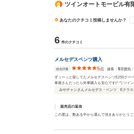
ツインオートモービル有
あなたのクチコミ投稿しませんか？
6
件のクチコミ
メルセデスベンツ購入
5
点
5
接客：
雰囲気
総合評価
ずぅーっと探してたメルセデスベンツE250クーペ
車屋さんだったら外車購入も安心です(^.^) ツイ
みやチャンさん
メルセデス・ベンツ Eクラスク
販売店の返信
この度は、数ある中から選んで頂きありがとうご