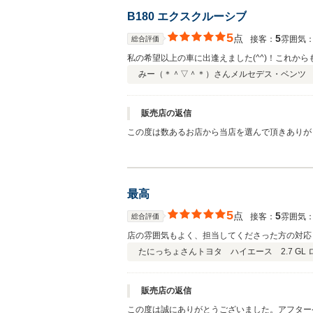
B180 エクスクルーシブ
5
点
5
接客：
雰囲気
総合評価
私の希望以上の車に出逢えました(^^)！これからも
みー（＊＾▽＾＊）さん
メルセデス・ベンツ 
販売店の返信
この度は数あるお店から当店を選んで頂きありが
最高
5
点
5
接客：
雰囲気
総合評価
店の雰囲気もよく、担当してくださった方の対応
たにっちょさん
トヨタ ハイエース 2.7 GL
販売店の返信
この度は誠にありがとうございました。アフター