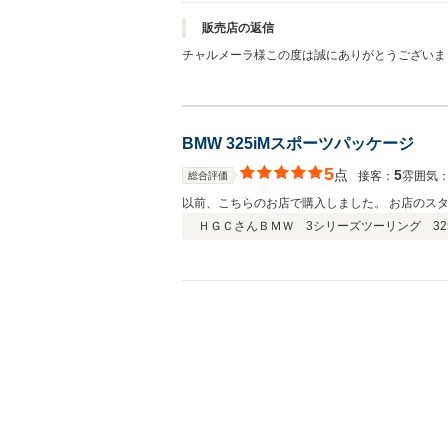
販売店の返信
チャルメーラ様この度は誠にありがとうございま
BMW 325iMスポーツパッケージ
5
点
5
接客：
雰囲気
総合評価
以前、こちらのお店で購入しました。 お店のス
ＨＧＣさん
ＢＭＷ 3シリーズツーリング 325